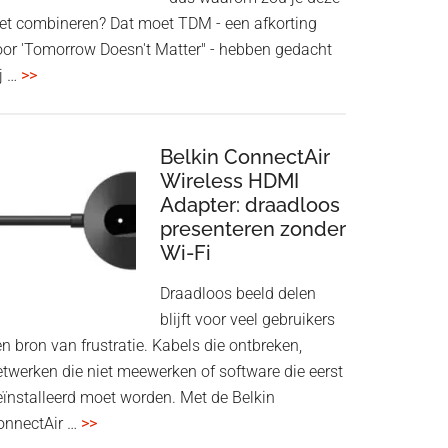
iet combineren? Dat moet TDM - een afkorting
oor 'Tomorrow Doesn't Matter" - hebben gedacht
overHoofdtelefoon
j …
>>
en
Bluetooth
Speaker
Belkin ConnectAir
in
Wireless HDMI
Adapter: draadloos
een
presenteren zonder
twist
Wi-Fi
Draadloos beeld delen
blijft voor veel gebruikers
n bron van frustratie. Kabels die ontbreken,
etwerken die niet meewerken of software die eerst
eïnstalleerd moet worden. Met de Belkin
overBelkin
onnectAir …
>>