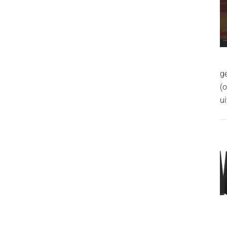
g
(
ui