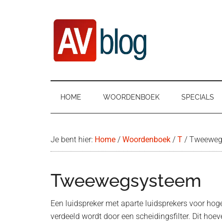
Door
Ga
Spring
naar
naar
naar
de
secundair
de
hoofd
menu
eerste
inhoud
sidebar
AVblog
HOME
WOORDENBOEK
SPECIALS
Je bent hier:
Home
/
Woordenboek
/
T
/
Tweeweg
Tweewegsysteem
Een luidspreker met aparte luidsprekers voor hoge
verdeeld wordt door een scheidingsfilter. Dit hoev