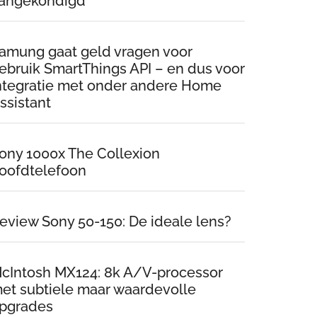
angekondigd
amung gaat geld vragen voor
ebruik SmartThings API – en dus voor
ntegratie met onder andere Home
ssistant
ony 1000x The Collexion
oofdtelefoon
eview Sony 50-150: De ideale lens?
cIntosh MX124: 8k A/V-processor
et subtiele maar waardevolle
pgrades