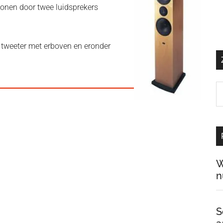
tonen door twee luidsprekers
e tweeter met erboven en eronder
Z
o
d
si
…
W
n
S