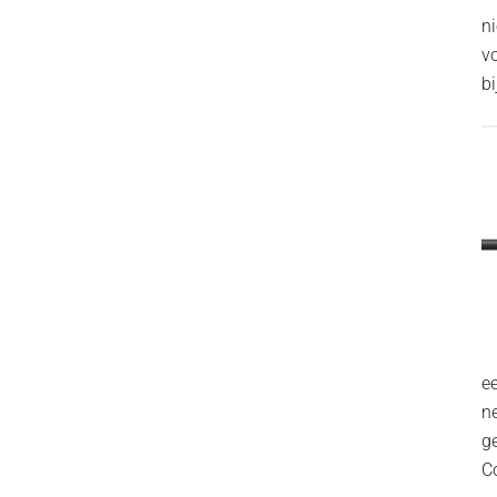
n
v
bi
ee
n
g
C