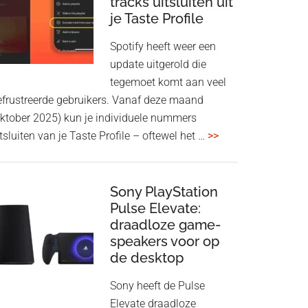
tracks uitsluiten uit
aan
je Taste Profile
WF-
1000XM5
Spotify heeft weer een
en
update uitgerold die
WH-
tegemoet komt aan veel
1000XM6
efrustreerde gebruikers. Vanaf deze maand
met
oktober 2025) kun je individuele nummers
nieuwe
overSpotify
tsluiten van je Taste Profile – oftewel het …
>>
firmware-
geeft
update
je
meer
Sony PlayStation
Pulse Elevate:
controle:
draadloze game-
tracks
speakers voor op
uitsluiten
de desktop
uit
je
Sony heeft de Pulse
Taste
Elevate draadloze