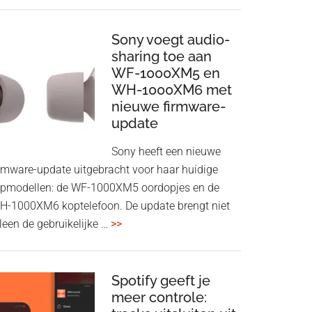
ConnectAir
Wireless
HDMI
Sony voegt audio-
Adapter:
sharing toe aan
WF-1000XM5 en
draadloos
WH-1000XM6 met
presenteren
nieuwe firmware-
zonder
update
Wi-
Fi
Sony heeft een nieuwe
irmware-update uitgebracht voor haar huidige
opmodellen: de WF-1000XM5 oordopjes en de
H-1000XM6 koptelefoon. De update brengt niet
overSony
leen de gebruikelijke …
>>
voegt
audio-
sharing
Spotify geeft je
meer controle:
toe