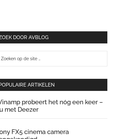
ZOEK DOOR AVBLOG
oeken
p
e
te
POPULAIRE ARTIKELEN
inamp probeert het nóg een keer –
u met Deezer
ony FX5 cinema camera