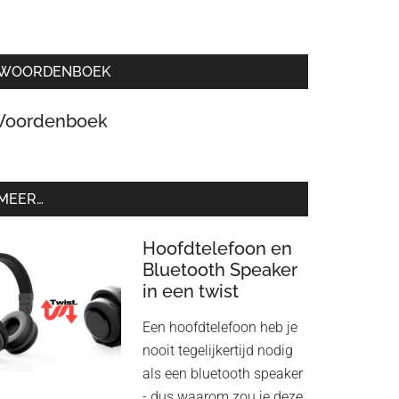
WOORDENBOEK
oordenboek
MEER…
Hoofdtelefoon en
Bluetooth Speaker
in een twist
Een hoofdtelefoon heb je
nooit tegelijkertijd nodig
als een bluetooth speaker
- dus waarom zou je deze