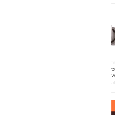
f
t
W
al