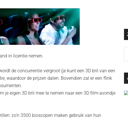
Z
nd in licentie nemen.
o
d
ordt de concurrentie vergroot (je kunt een 3D bril van een
si
ie, waardoor de prijzen dalen. Bovendien zal er een flink
…
nsumenten.
 om je eigen 3D bril mee te nemen naar een 3D film-avondje
rillen: zo’n 3500 bioscopen maken gebruik van hun