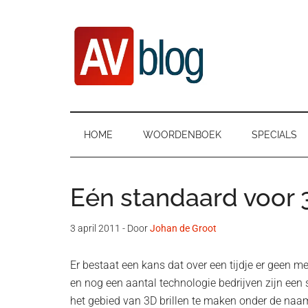
Door
Ga
Spring
naar
naar
naar
de
secundair
de
hoofd
menu
eerste
inhoud
sidebar
AVblog
HOME
WOORDENBOEK
SPECIALS
Eén standaard voor 3
3 april 2011
- Door
Johan de Groot
Er bestaat een kans dat over een tijdje er geen 
en nog een aantal technologie bedrijven zijn e
het gebied van 3D brillen te maken onder de naa