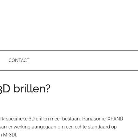
CONTACT
D brillen?
P
merk-specifieke 3D brillen meer bestaan. Panasonic, XPAND
en samenwerking aangegaan om een echte standaard op
m M-3DI.