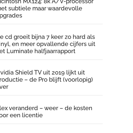
cIntosh MX124: 8k A/V-processor
et subtiele maar waardevolle
pgrades
e cd groeit bijna 7 keer zo hard als
inyl, en meer opvallende cijfers uit
et Luminate halfjaarrapport
vidia Shield TV uit 2019 lijkt uit
roductie – de Pro blijft (voorlopig)
ver
lex veranderd – weer – de kosten
oor een licentie