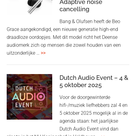
Adaptive noise
kwaliteit
cancelling
Bang & Olufsen heeft de Beo
Grace aangekondigd, een nieuwe generatie high-end
draadloze oordopjes. Met dit model richt het Deense
audiomerk zich op mensen die zowel houden van een
overBang
uitzonderlijke …
>>
&
Olufsen
kondigt
Dutch Audio Event – 4 &
Beo
5 oktober 2025
Grace
Voor de doorgewinterde
aan:
hifi-/muziek liefhebbers zal 4 en
high-
5 oktober 2025 mogelijk al in de
end
agenda staan: het jaarlijkse
earbuds
Dutch Audio Event vind dan
met