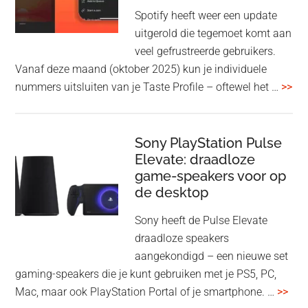
1000XM5
Spotify heeft weer een update
en
uitgerold die tegemoet komt aan
WH-
veel gefrustreerde gebruikers.
1000XM6
Vanaf deze maand (oktober 2025) kun je individuele
met
ove
nummers uitsluiten van je Taste Profile – oftewel het …
>>
nieuwe
gee
firmware-
je
update
me
Sony PlayStation Pulse
Elevate: draadloze
con
game-speakers voor op
tra
de desktop
uit
uit
Sony heeft de Pulse Elevate
je
draadloze speakers
Tas
aangekondigd – een nieuwe set
Pro
gaming-speakers die je kunt gebruiken met je PS5, PC,
ove
Mac, maar ook PlayStation Portal of je smartphone. …
>>