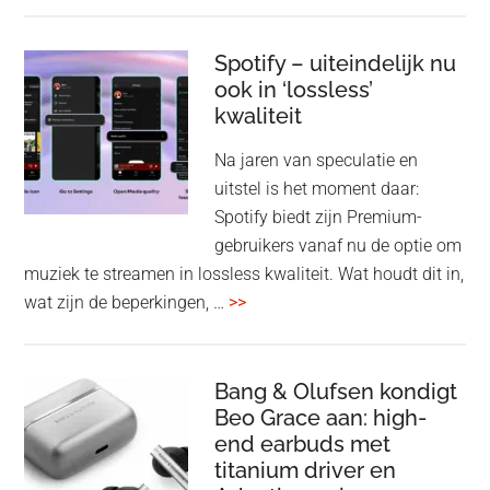
Pla
Pul
Elev
Spotify – uiteindelijk nu
ook in ‘lossless’
dra
kwaliteit
gam
spe
Na jaren van speculatie en
voo
uitstel is het moment daar:
op
Spotify biedt zijn Premium-
de
gebruikers vanaf nu de optie om
des
muziek te streamen in lossless kwaliteit. Wat houdt dit in,
overSpotify
wat zijn de beperkingen, …
>>
–
uiteindelijk
nu
Bang & Olufsen kondigt
Beo Grace aan: high-
ook
end earbuds met
in
titanium driver en
‘lossless’