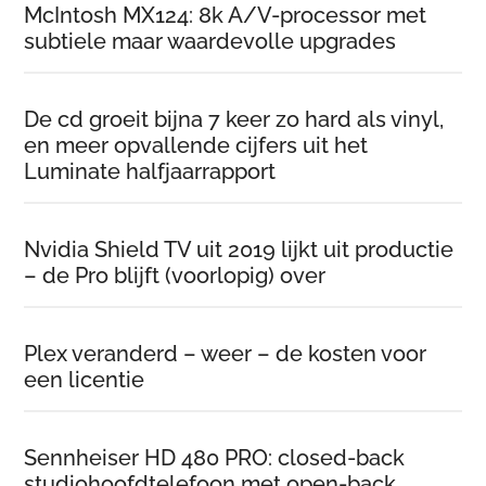
McIntosh MX124: 8k A/V-processor met
subtiele maar waardevolle upgrades
De cd groeit bijna 7 keer zo hard als vinyl,
en meer opvallende cijfers uit het
Luminate halfjaarrapport
Nvidia Shield TV uit 2019 lijkt uit productie
– de Pro blijft (voorlopig) over
Plex veranderd – weer – de kosten voor
een licentie
Sennheiser HD 480 PRO: closed-back
studiohoofdtelefoon met open-back