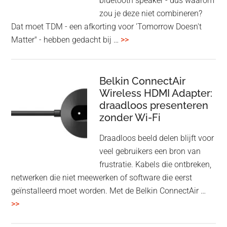
bluetooth speaker - dus waarom
zou je deze niet combineren?
Dat moet TDM - een afkorting voor 'Tomorrow Doesn't
overHoofdtelefoon
Matter" - hebben gedacht bij …
>>
en
Bluetooth
Speaker
Belkin ConnectAir
Wireless HDMI Adapter:
in
draadloos presenteren
een
zonder Wi-Fi
twist
Draadloos beeld delen blijft voor
veel gebruikers een bron van
frustratie. Kabels die ontbreken,
netwerken die niet meewerken of software die eerst
geïnstalleerd moet worden. Met de Belkin ConnectAir …
overBelkin
>>
ConnectAir