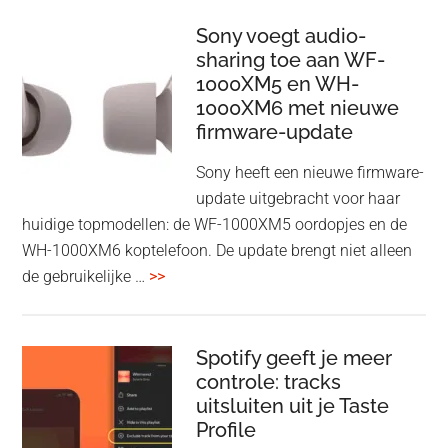
Wireless
HDMI
Sony voegt audio-
Adapter:
sharing toe aan WF-
1000XM5 en WH-
draadloos
1000XM6 met nieuwe
presenteren
firmware-update
zonder
Wi-
Sony heeft een nieuwe firmware-
Fi
update uitgebracht voor haar
huidige topmodellen: de WF-1000XM5 oordopjes en de
WH-1000XM6 koptelefoon. De update brengt niet alleen
overSony
de gebruikelijke …
>>
voegt
audio-
sharing
Spotify geeft je meer
toe
controle: tracks
uitsluiten uit je Taste
aan
Profile
WF-