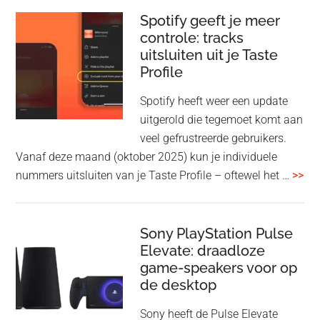
sharing
Spotify geeft je meer
toe
controle: tracks
uitsluiten uit je Taste
aan
Profile
WF-
1000XM5
Spotify heeft weer een update
en
uitgerold die tegemoet komt aan
WH-
veel gefrustreerde gebruikers.
1000XM6
Vanaf deze maand (oktober 2025) kun je individuele
met
ove
nummers uitsluiten van je Taste Profile – oftewel het …
>>
nieuwe
gee
firmware-
je
update
me
Sony PlayStation Pulse
Elevate: draadloze
con
game-speakers voor op
tra
de desktop
uit
uit
Sony heeft de Pulse Elevate