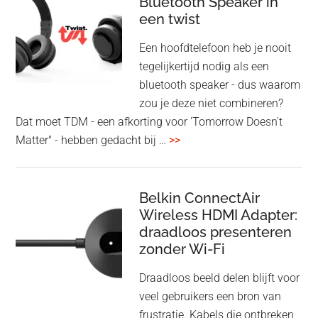
Bluetooth Speaker in
een twist
Een hoofdtelefoon heb je nooit
tegelijkertijd nodig als een
bluetooth speaker - dus waarom
zou je deze niet combineren?
Dat moet TDM - een afkorting voor 'Tomorrow Doesn't
overHoofdtelefoon
Matter" - hebben gedacht bij …
>>
en
Bluetooth
Speaker
Belkin ConnectAir
Wireless HDMI Adapter:
in
draadloos presenteren
een
zonder Wi-Fi
twist
Draadloos beeld delen blijft voor
veel gebruikers een bron van
frustratie. Kabels die ontbreken,