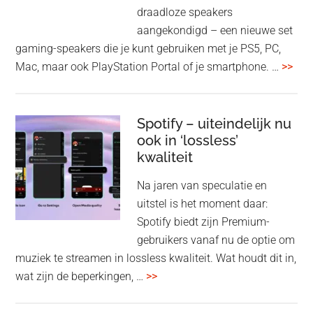
je
draadloze speakers
Tas
aangekondigd – een nieuwe set
Pro
gaming-speakers die je kunt gebruiken met je PS5, PC,
ove
Mac, maar ook PlayStation Portal of je smartphone. …
>>
Pla
Pul
Elev
Spotify – uiteindelijk nu
ook in ‘lossless’
dra
kwaliteit
gam
spe
Na jaren van speculatie en
voo
uitstel is het moment daar:
op
Spotify biedt zijn Premium-
de
gebruikers vanaf nu de optie om
des
muziek te streamen in lossless kwaliteit. Wat houdt dit in,
overSpotify
wat zijn de beperkingen, …
>>
–
uiteindelijk