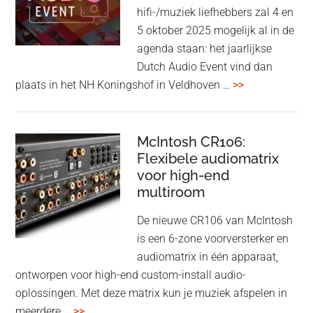
aan:
hifi-/muziek liefhebbers zal 4 en
high-
5 oktober 2025 mogelijk al in de
end
agenda staan: het jaarlijkse
earbuds
Dutch Audio Event vind dan
met
overDutch
plaats in het NH Koningshof in Veldhoven …
>>
titanium
Audio
driver
Event
en
–
McIntosh CR106:
Adaptive
Flexibele audiomatrix
4
noise
voor high-end
&
cancelling
multiroom
5
oktober
De nieuwe CR106 van McIntosh
2025
is een 6-zone voorversterker en
audiomatrix in één apparaat,
ontworpen voor high-end custom-install audio-
oplossingen. Met deze matrix kun je muziek afspelen in
overMcIntosh
meerdere …
>>