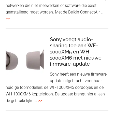
netwerken die niet meewerken of software die eerst
geïnstalleerd moet worden. Met de Belkin ConnectAir …
overBelkin
>>
ConnectAir
Wireless
HDMI
Sony voegt audio-
Adapter:
sharing toe aan WF-
1000XM5 en WH-
draadloos
1000XM6 met nieuwe
presenteren
firmware-update
zonder
Wi-
Sony heeft een nieuwe firmware-
Fi
update uitgebracht voor haar
huidige topmodellen: de WF-1000XM5 oordopjes en de
WH-1000XM6 koptelefoon. De update brengt niet alleen
overSony
de gebruikelijke …
>>
voegt
audio-