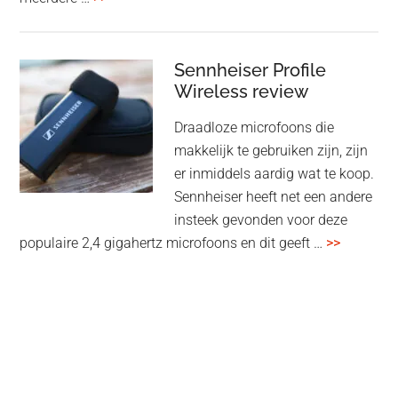
CR106:
Flexibele
audiomatrix
Sennheiser Profile
voor
Wireless review
high-
Draadloze microfoons die
end
makkelijk te gebruiken zijn, zijn
multiroom
er inmiddels aardig wat te koop.
Sennheiser heeft net een andere
insteek gevonden voor deze
overSenn
populaire 2,4 gigahertz microfoons en dit geeft …
>>
Profile
Wireless
review