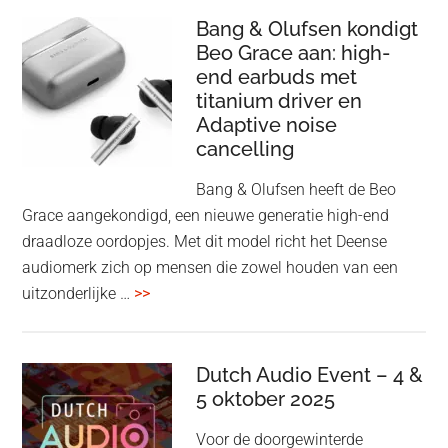
nu
Bang & Olufsen kondigt
Beo Grace aan: high-
ook
end earbuds met
in
titanium driver en
‘lossless’
Adaptive noise
kwaliteit
cancelling
Bang & Olufsen heeft de Beo
Grace aangekondigd, een nieuwe generatie high-end
draadloze oordopjes. Met dit model richt het Deense
audiomerk zich op mensen die zowel houden van een
overBang
uitzonderlijke …
>>
&
Olufsen
kondigt
Dutch Audio Event – 4 &
Beo
5 oktober 2025
Grace
Voor de doorgewinterde