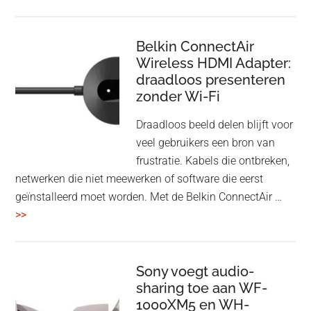
en
Bluetooth
Speaker
Belkin ConnectAir
Wireless HDMI Adapter:
in
draadloos presenteren
een
zonder Wi-Fi
twist
Draadloos beeld delen blijft voor
veel gebruikers een bron van
frustratie. Kabels die ontbreken,
netwerken die niet meewerken of software die eerst
geïnstalleerd moet worden. Met de Belkin ConnectAir …
overBelkin
>>
ConnectAir
Wireless
HDMI
Sony voegt audio-
Adapter:
sharing toe aan WF-
1000XM5 en WH-
draadloos