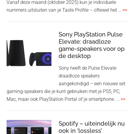
Vanaf deze maand (oktober 2025) kun je individuele
met
ove
nummers uitsluiten van je Taste Profile – oftewel het …
>>
nieuwe
gee
firmware-
je
update
me
Sony PlayStation Pulse
Elevate: draadloze
con
game-speakers voor op
tra
de desktop
uit
uit
Sony heeft de Pulse Elevate
je
draadloze speakers
Tas
aangekondigd – een nieuwe set
Pro
gaming-speakers die je kunt gebruiken met je PS5, PC,
ove
Mac, maar ook PlayStation Portal of je smartphone. …
>>
Pla
Pul
Elev
Spotify – uiteindelijk nu
ook in ‘lossless’
dra