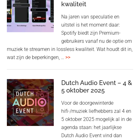
kwaliteit
gam
spe
Na jaren van speculatie en
voo
uitstel is het moment daar:
op
Spotify biedt zijn Premium-
de
gebruikers vanaf nu de optie om
des
muziek te streamen in lossless kwaliteit. Wat houdt dit in,
overSpotify
wat zijn de beperkingen, …
>>
–
uiteindelijk
nu
Dutch Audio Event – 4 &
5 oktober 2025
ook
in
Voor de doorgewinterde
‘lossless’
hifi-/muziek liefhebbers zal 4 en
kwaliteit
5 oktober 2025 mogelijk al in de
agenda staan: het jaarlijkse
Dutch Audio Event vind dan