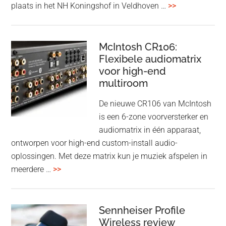
overDutch
plaats in het NH Koningshof in Veldhoven …
>>
Audio
Event
–
McIntosh CR106:
Flexibele audiomatrix
4
voor high-end
&
multiroom
5
oktober
De nieuwe CR106 van McIntosh
2025
is een 6-zone voorversterker en
audiomatrix in één apparaat,
ontworpen voor high-end custom-install audio-
oplossingen. Met deze matrix kun je muziek afspelen in
overMcIntosh
meerdere …
>>
CR106:
Flexibele
audiomatrix
Sennheiser Profile
voor
Wireless review