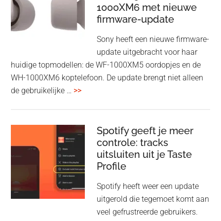
1000XM6 met nieuwe
presenteren
firmware-update
zonder
Wi-
Sony heeft een nieuwe firmware-
Fi
update uitgebracht voor haar
huidige topmodellen: de WF-1000XM5 oordopjes en de
WH-1000XM6 koptelefoon. De update brengt niet alleen
overSony
de gebruikelijke …
>>
voegt
audio-
sharing
Spotify geeft je meer
toe
controle: tracks
uitsluiten uit je Taste
aan
Profile
WF-
1000XM5
Spotify heeft weer een update
en
uitgerold die tegemoet komt aan
WH-
veel gefrustreerde gebruikers.
1000XM6