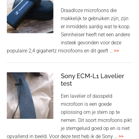
high-
Draadloze microfoons die
end
makkelijk te gebruiken zijn, zijn
multiroom
er inmiddels aardig wat te koop.
Sennheiser heeft net een andere
insteek gevonden voor deze
overSenn
populaire 2,4 gigahertz microfoons en dit geeft …
>>
Profile
Wireless
review
Sony ECM-L1 Lavelier
test
Een lavelier of dasspeld
microfoon is een goede
oplossing om je stem op te
nemen. Dit soort microfoons pikt
je stemgeluid goed op en is niet
overSo
opvallend in beeld. Voor deze test heb ik de Sony …
>>