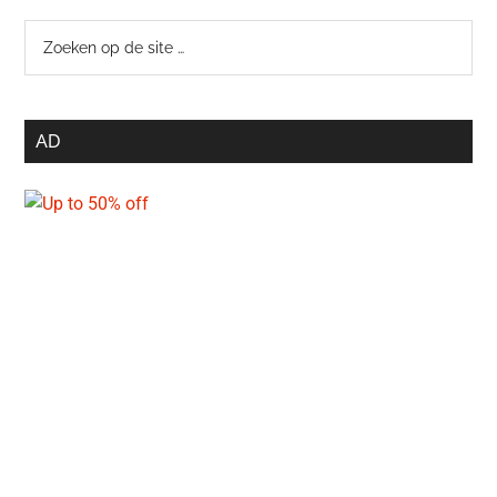
Zoeken
op
de
site
AD
…