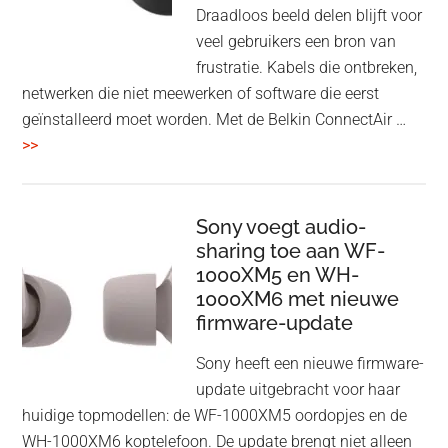
Draadloos beeld delen blijft voor
veel gebruikers een bron van
frustratie. Kabels die ontbreken,
netwerken die niet meewerken of software die eerst
geïnstalleerd moet worden. Met de Belkin ConnectAir …
overBelkin
>>
ConnectAir
Wireless
HDMI
Sony voegt audio-
Adapter:
sharing toe aan WF-
1000XM5 en WH-
draadloos
1000XM6 met nieuwe
presenteren
firmware-update
zonder
Wi-
Sony heeft een nieuwe firmware-
Fi
update uitgebracht voor haar
huidige topmodellen: de WF-1000XM5 oordopjes en de
WH-1000XM6 koptelefoon. De update brengt niet alleen