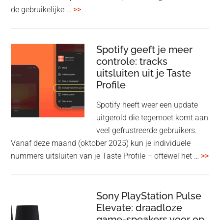
overSony
de gebruikelijke …
>>
voegt
audio-
sharing
Spotify geeft je meer
toe
controle: tracks
uitsluiten uit je Taste
aan
Profile
WF-
1000XM5
Spotify heeft weer een update
en
uitgerold die tegemoet komt aan
WH-
veel gefrustreerde gebruikers.
1000XM6
Vanaf deze maand (oktober 2025) kun je individuele
met
ove
nummers uitsluiten van je Taste Profile – oftewel het …
>>
nieuwe
gee
firmware-
je
update
me
Sony PlayStation Pulse
Elevate: draadloze
con
game-speakers voor op
tra