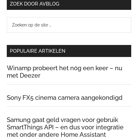
ZOEK DOOR AVBLOG
Zoeken
op
de
site
POPULAIRE ARTIKELEN
…
Winamp probeert het nóg een keer – nu
met Deezer
Sony FX5 cinema camera aangekondigd
Samung gaat geld vragen voor gebruik
SmartThings API – en dus voor integratie
met onder andere Home Assistant