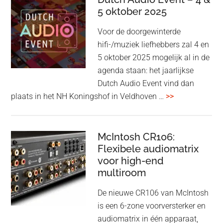
Beo
5 oktober 2025
Grace
Voor de doorgewinterde
aan:
hifi-/muziek liefhebbers zal 4 en
high-
5 oktober 2025 mogelijk al in de
end
agenda staan: het jaarlijkse
earbuds
Dutch Audio Event vind dan
met
overDutch
plaats in het NH Koningshof in Veldhoven …
>>
titanium
Audio
driver
Event
en
–
McIntosh CR106:
Adaptive
Flexibele audiomatrix
4
noise
voor high-end
&
cancelling
multiroom
5
oktober
De nieuwe CR106 van McIntosh
2025
is een 6-zone voorversterker en
audiomatrix in één apparaat,