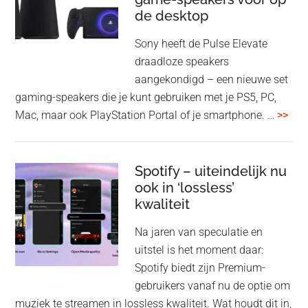
de desktop
uit
uit
Sony heeft de Pulse Elevate
je
draadloze speakers
Tas
aangekondigd – een nieuwe set
Pro
gaming-speakers die je kunt gebruiken met je PS5, PC,
ove
Mac, maar ook PlayStation Portal of je smartphone. …
>>
Pla
Pul
Elev
Spotify – uiteindelijk nu
ook in ‘lossless’
dra
kwaliteit
gam
spe
Na jaren van speculatie en
voo
uitstel is het moment daar:
op
Spotify biedt zijn Premium-
de
gebruikers vanaf nu de optie om
des
muziek te streamen in lossless kwaliteit. Wat houdt dit in,