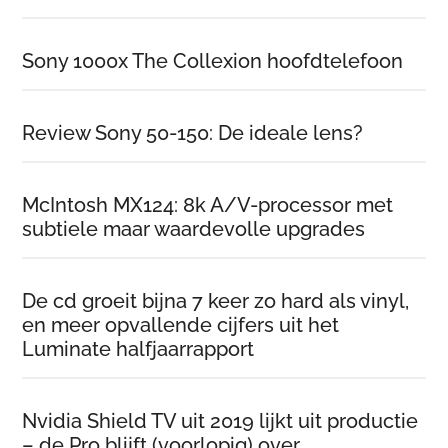
Sony 1000x The Collexion hoofdtelefoon
Review Sony 50-150: De ideale lens?
McIntosh MX124: 8k A/V-processor met
subtiele maar waardevolle upgrades
De cd groeit bijna 7 keer zo hard als vinyl,
en meer opvallende cijfers uit het
Luminate halfjaarrapport
Nvidia Shield TV uit 2019 lijkt uit productie
– de Pro blijft (voorlopig) over