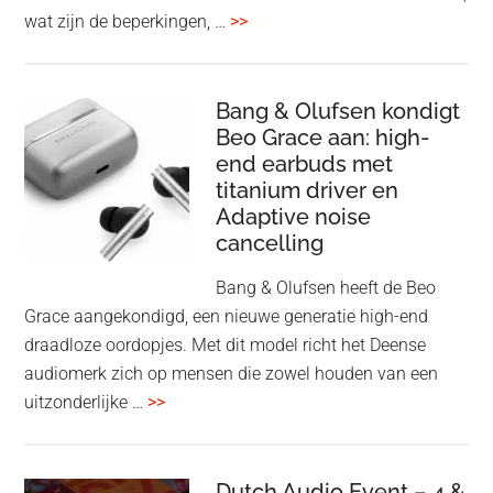
overSpotify
wat zijn de beperkingen, …
>>
–
uiteindelijk
nu
Bang & Olufsen kondigt
Beo Grace aan: high-
ook
end earbuds met
in
titanium driver en
‘lossless’
Adaptive noise
kwaliteit
cancelling
Bang & Olufsen heeft de Beo
Grace aangekondigd, een nieuwe generatie high-end
draadloze oordopjes. Met dit model richt het Deense
audiomerk zich op mensen die zowel houden van een
overBang
uitzonderlijke …
>>
&
Olufsen
kondigt
Dutch Audio Event – 4 &