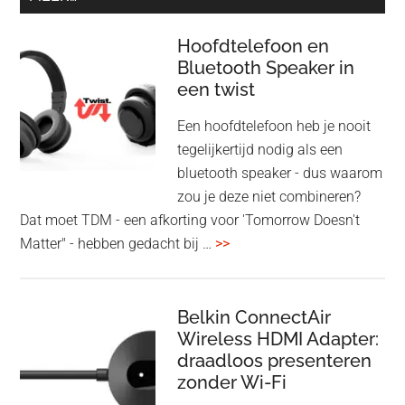
Hoofdtelefoon en
Bluetooth Speaker in
een twist
Een hoofdtelefoon heb je nooit
tegelijkertijd nodig als een
bluetooth speaker - dus waarom
zou je deze niet combineren?
Dat moet TDM - een afkorting voor 'Tomorrow Doesn't
overHoofdtelefoon
Matter" - hebben gedacht bij …
>>
en
Bluetooth
Speaker
Belkin ConnectAir
Wireless HDMI Adapter:
in
draadloos presenteren
een
zonder Wi-Fi
twist