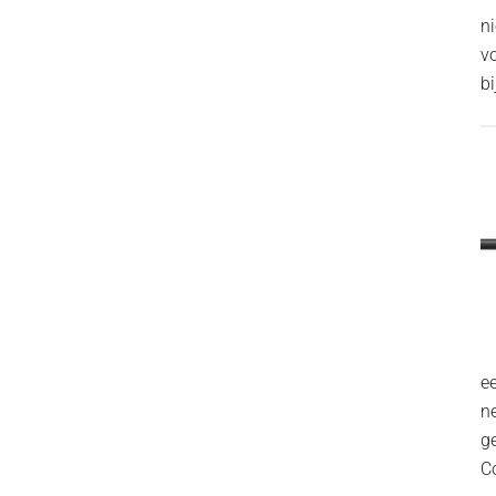
n
v
bi
ee
n
g
C