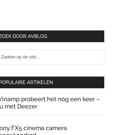
ZOEK DOOR AVBLOG
oeken
p
e
te
POPULAIRE ARTIKELEN
inamp probeert het nóg een keer –
u met Deezer
ony FX5 cinema camera