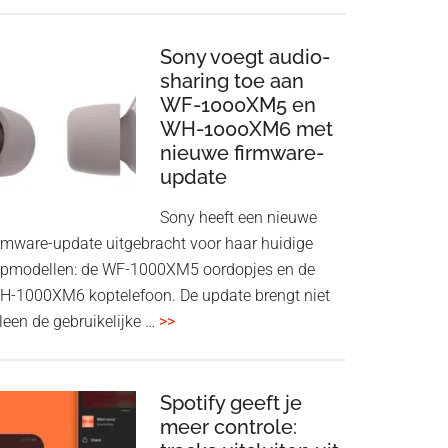
ConnectAir
Wireless
HDMI
Sony voegt audio-
Adapter:
sharing toe aan
WF-1000XM5 en
draadloos
WH-1000XM6 met
presenteren
nieuwe firmware-
zonder
update
Wi-
Fi
Sony heeft een nieuwe
irmware-update uitgebracht voor haar huidige
opmodellen: de WF-1000XM5 oordopjes en de
H-1000XM6 koptelefoon. De update brengt niet
overSony
leen de gebruikelijke …
>>
voegt
audio-
sharing
Spotify geeft je
meer controle:
toe