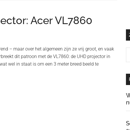
ojector: Acer VL7860
trend – maar over het algemeen zijn ze vrij groot, en vaak
Z
orbreekt dit patroon met de VL7860: de UHD projector in
o
wat wel in staat is om een 3 meter breed beeld te
d
si
…
W
n
S