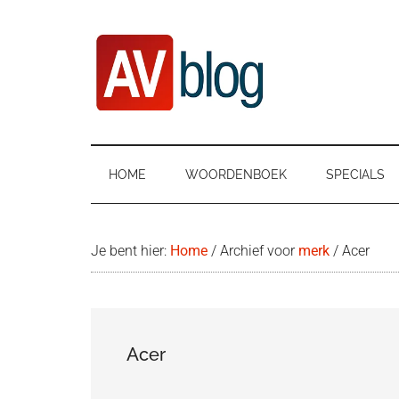
Door
Ga
Spring
naar
naar
naar
de
secundair
de
hoofd
menu
eerste
inhoud
sidebar
AVblog
HOME
WOORDENBOEK
SPECIALS
Je bent hier:
Home
/
Archief voor
merk
/
Acer
Acer