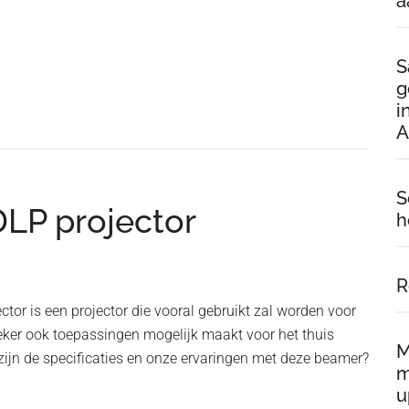
a
S
g
i
A
S
LP projector
h
R
tor is een projector die vooral gebruikt zal worden voor
zeker ook toepassingen mogelijk maakt voor het thuis
M
zijn de specificaties en onze ervaringen met deze beamer?
m
u