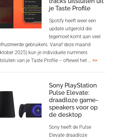
tracks uitsluiten uit
aan
je Taste Profile
WF-
1000XM5
Spotify heeft weer een
en
update uitgerold die
WH-
tegemoet komt aan veel
1000XM6
efrustreerde gebruikers. Vanaf deze maand
met
oktober 2025) kun je individuele nummers
nieuwe
overSpotify
tsluiten van je Taste Profile – oftewel het …
>>
firmware-
geeft
update
je
meer
Sony PlayStation
Pulse Elevate:
controle:
draadloze game-
tracks
speakers voor op
uitsluiten
de desktop
uit
je
Sony heeft de Pulse
Taste
Elevate draadloze