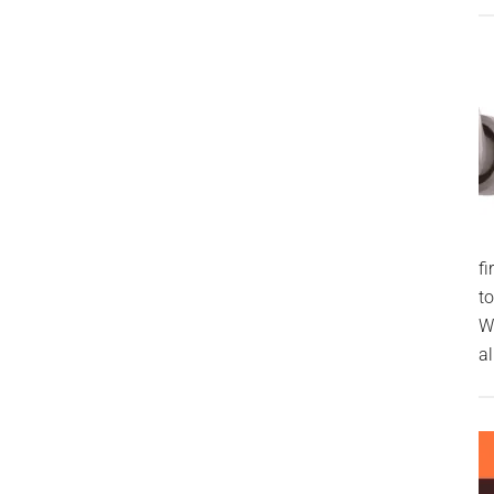
f
t
W
al