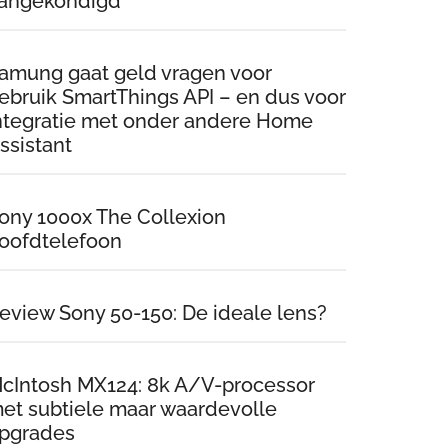
angekondigd
amung gaat geld vragen voor
ebruik SmartThings API – en dus voor
ntegratie met onder andere Home
ssistant
ony 1000x The Collexion
oofdtelefoon
eview Sony 50-150: De ideale lens?
cIntosh MX124: 8k A/V-processor
et subtiele maar waardevolle
pgrades