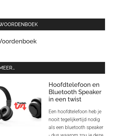
WOORDENBOEK
oordenboek
MEER…
Hoofdtelefoon en
Bluetooth Speaker
in een twist
Een hoofdtelefoon heb je
nooit tegelijkertijd nodig
als een bluetooth speaker
- dus waarom zou je deze