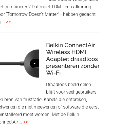
iet combineren? Dat moet TDM - een afkorting
oor 'Tomorrow Doesn't Matter" - hebben gedacht
overHoofdtelefoon
j …
>>
en
Bluetooth
Speaker
Belkin ConnectAir
in
Wireless HDMI
Adapter: draadloos
een
presenteren zonder
twist
Wi-Fi
Draadloos beeld delen
blijft voor veel gebruikers
n bron van frustratie. Kabels die ontbreken,
etwerken die niet meewerken of software die eerst
eïnstalleerd moet worden. Met de Belkin
overBelkin
onnectAir …
>>