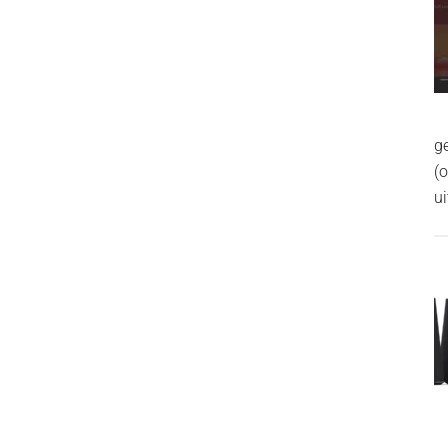
g
(
ui