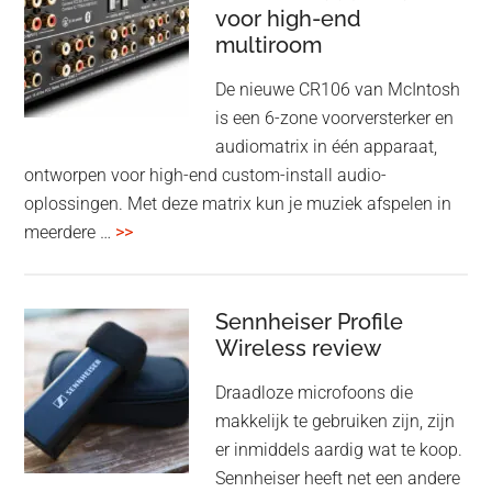
noise
voor high-end
&
cancelling
multiroom
5
oktober
De nieuwe CR106 van McIntosh
2025
is een 6-zone voorversterker en
audiomatrix in één apparaat,
ontworpen voor high-end custom-install audio-
oplossingen. Met deze matrix kun je muziek afspelen in
overMcIntosh
meerdere …
>>
CR106:
Flexibele
audiomatrix
Sennheiser Profile
voor
Wireless review
high-
Draadloze microfoons die
end
makkelijk te gebruiken zijn, zijn
multiroom
er inmiddels aardig wat te koop.
Sennheiser heeft net een andere