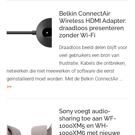
Bluetooth
Speaker
Belkin ConnectAir
Wireless HDMI Adapter:
in
draadloos presenteren
een
zonder Wi-Fi
twist
Draadloos beeld delen blijft voor
veel gebruikers een bron van
frustratie. Kabels die ontbreken,
netwerken die niet meewerken of software die eerst
geïnstalleerd moet worden. Met de Belkin ConnectAir …
overBelkin
>>
ConnectAir
Wireless
HDMI
Sony voegt audio-
Adapter:
sharing toe aan WF-
1000XM5 en WH-
draadloos
1000XM6 met nieuwe
presenteren