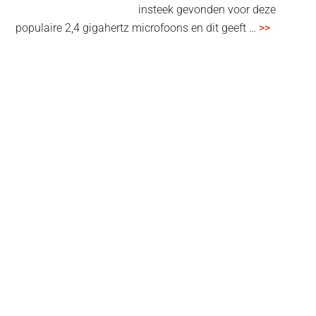
insteek gevonden voor deze
overSenn
populaire 2,4 gigahertz microfoons en dit geeft …
>>
Profile
Wireless
review