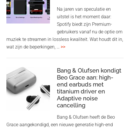
spe
Na jaren van speculatie en
voo
uitstel is het moment daar:
op
Spotify biedt zijn Premium-
de
gebruikers vanaf nu de optie om
des
muziek te streamen in lossless kwaliteit. Wat houdt dit in,
overSpotify
wat zijn de beperkingen, …
>>
–
uiteindelijk
nu
Bang & Olufsen kondigt
Beo Grace aan: high-
ook
end earbuds met
in
titanium driver en
‘lossless’
Adaptive noise
kwaliteit
cancelling
Bang & Olufsen heeft de Beo
Grace aangekondigd, een nieuwe generatie high-end