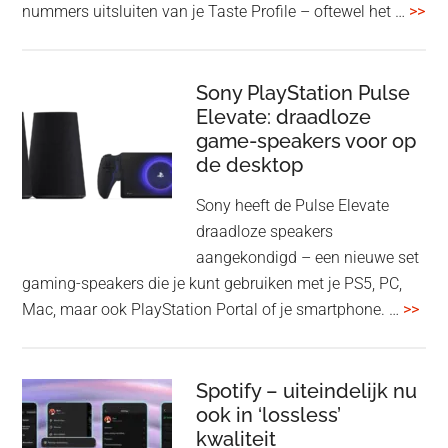
ove
nummers uitsluiten van je Taste Profile – oftewel het …
>>
nieuwe
gee
firmware-
je
update
me
Sony PlayStation Pulse
Elevate: draadloze
con
game-speakers voor op
tra
de desktop
uit
uit
Sony heeft de Pulse Elevate
je
draadloze speakers
Tas
aangekondigd – een nieuwe set
Pro
gaming-speakers die je kunt gebruiken met je PS5, PC,
ove
Mac, maar ook PlayStation Portal of je smartphone. …
>>
Pla
Pul
Elev
Spotify – uiteindelijk nu
ook in ‘lossless’
dra
kwaliteit
gam