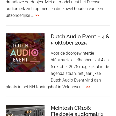
draadloze oordopjes. Met dit model richt het Deense
audiomerk zich op mensen die zowel houden van een
overBang
uitzonderlijke …
>>
&
Olufsen
kondigt
Dutch Audio Event – 4 &
Beo
5 oktober 2025
Grace
Voor de doorgewinterde
aan:
hifi-/muziek liefhebbers zal 4 en
high-
5 oktober 2025 mogelijk al in de
end
agenda staan: het jaarlijkse
earbuds
Dutch Audio Event vind dan
met
overDutch
plaats in het NH Koningshof in Veldhoven …
>>
titanium
Audio
driver
Event
en
–
McIntosh CR106:
Adaptive
Flexibele audiomatrix
4