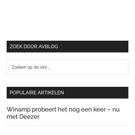
ZOEK DOOR AVBLOG
Zoeken
op
de
site
POPULAIRE ARTIKELEN
…
Winamp probeert het nóg een keer – nu
met Deezer