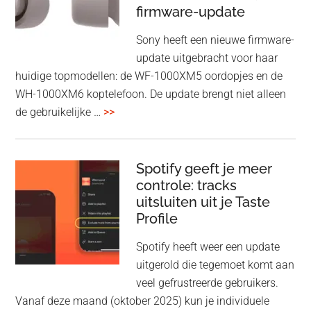
firmware-update
zonder
Wi-
Sony heeft een nieuwe firmware-
Fi
update uitgebracht voor haar
huidige topmodellen: de WF-1000XM5 oordopjes en de
WH-1000XM6 koptelefoon. De update brengt niet alleen
overSony
de gebruikelijke …
>>
voegt
audio-
sharing
Spotify geeft je meer
toe
controle: tracks
uitsluiten uit je Taste
aan
Profile
WF-
1000XM5
Spotify heeft weer een update
en
uitgerold die tegemoet komt aan
WH-
veel gefrustreerde gebruikers.
1000XM6
Vanaf deze maand (oktober 2025) kun je individuele
met