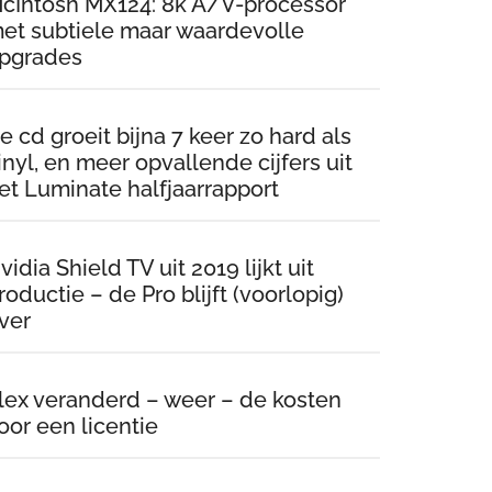
cIntosh MX124: 8k A/V-processor
et subtiele maar waardevolle
pgrades
e cd groeit bijna 7 keer zo hard als
inyl, en meer opvallende cijfers uit
et Luminate halfjaarrapport
vidia Shield TV uit 2019 lijkt uit
roductie – de Pro blijft (voorlopig)
ver
lex veranderd – weer – de kosten
oor een licentie