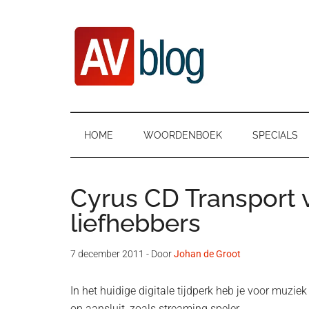
Door
Ga
Spring
naar
naar
naar
de
secundair
de
hoofd
menu
eerste
inhoud
sidebar
AVblog
HOME
WOORDENBOEK
SPECIALS
Cyrus CD Transport 
liefhebbers
7 december 2011
- Door
Johan de Groot
In het huidige digitale tijdperk heb je voor muzi
op aansluit, zoals streaming speler.