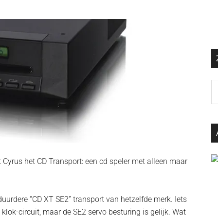
Z
o
d
si
…
dt Cyrus het CD Transport: een cd speler met alleen maar
duurdere “CD XT SE2” transport van hetzelfde merk. Iets
klok-circuit, maar de SE2 servo besturing is gelijk. Wat