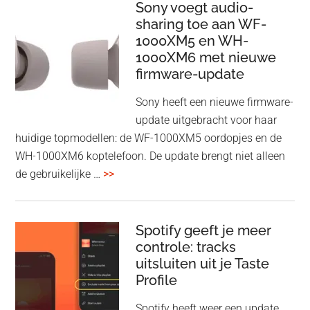
HDMI
Sony voegt audio-
Adapter:
sharing toe aan WF-
1000XM5 en WH-
draadloos
1000XM6 met nieuwe
presenteren
firmware-update
zonder
Wi-
Sony heeft een nieuwe firmware-
Fi
update uitgebracht voor haar
huidige topmodellen: de WF-1000XM5 oordopjes en de
WH-1000XM6 koptelefoon. De update brengt niet alleen
overSony
de gebruikelijke …
>>
voegt
audio-
sharing
Spotify geeft je meer
toe
controle: tracks
uitsluiten uit je Taste
aan
Profile
WF-
1000XM5
Spotify heeft weer een update