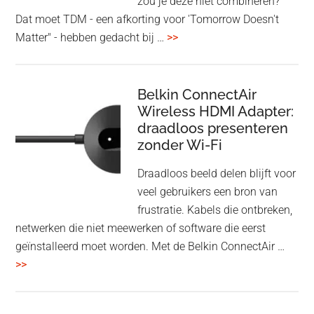
zou je deze niet combineren?
Dat moet TDM - een afkorting voor 'Tomorrow Doesn't
overHoofdtelefoon
Matter" - hebben gedacht bij …
>>
en
Bluetooth
Speaker
Belkin ConnectAir
Wireless HDMI Adapter:
in
draadloos presenteren
een
zonder Wi-Fi
twist
Draadloos beeld delen blijft voor
veel gebruikers een bron van
frustratie. Kabels die ontbreken,
netwerken die niet meewerken of software die eerst
geïnstalleerd moet worden. Met de Belkin ConnectAir …
overBelkin
>>
ConnectAir
Wireless