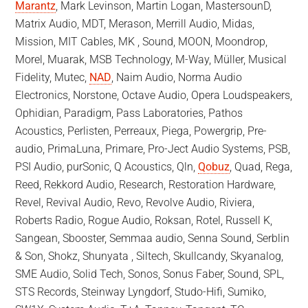
Marantz
, Mark Levinson, Martin Logan, MastersounD,
Matrix Audio, MDT, Merason, Merrill Audio, Midas,
Mission, MIT Cables, MK , Sound, MOON, Moondrop,
Morel, Muarak, MSB Technology, M-Way, Müller, Musical
Fidelity, Mutec,
NAD
, Naim Audio, Norma Audio
Electronics, Norstone, Octave Audio, Opera Loudspeakers,
Ophidian, Paradigm, Pass Laboratories, Pathos
Acoustics, Perlisten, Perreaux, Piega, Powergrip, Pre-
audio, PrimaLuna, Primare, Pro-Ject Audio Systems, PSB,
PSI Audio, purSonic, Q Acoustics, Qln,
Qobuz
, Quad, Rega,
Reed, Rekkord Audio, Research, Restoration Hardware,
Revel, Revival Audio, Revo, Revolve Audio, Riviera,
Roberts Radio, Rogue Audio, Roksan, Rotel, Russell K,
Sangean, Sbooster, Semmaa audio, Senna Sound, Serblin
& Son, Shokz, Shunyata , Siltech, Skullcandy, Skyanalog,
SME Audio, Solid Tech, Sonos, Sonus Faber, Sound, SPL,
STS Records, Steinway Lyngdorf, Studo-Hifi, Sumiko,