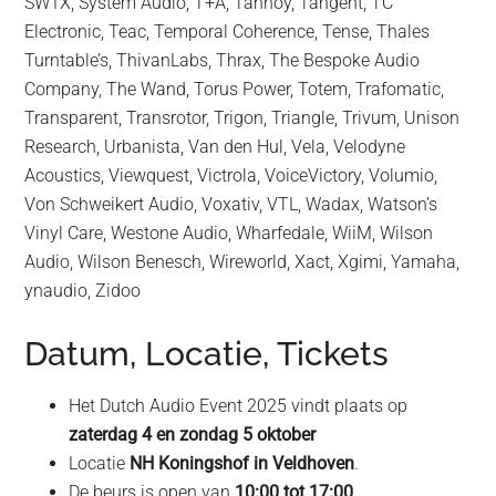
SW1X, System Audio, T+A, Tannoy, Tangent, TC
Electronic, Teac, Temporal Coherence, Tense, Thales
Turntable’s, ThivanLabs, Thrax, The Bespoke Audio
Company, The Wand, Torus Power, Totem, Trafomatic,
Transparent, Transrotor, Trigon, Triangle, Trivum, Unison
Research, Urbanista, Van den Hul, Vela, Velodyne
Acoustics, Viewquest, Victrola, VoiceVictory, Volumio,
Von Schweikert Audio, Voxativ, VTL, Wadax, Watson’s
Vinyl Care, Westone Audio, Wharfedale, WiiM, Wilson
Audio, Wilson Benesch, Wireworld, Xact, Xgimi, Yamaha,
ynaudio, Zidoo
Datum, Locatie, Tickets
Het Dutch Audio Event 2025 vindt plaats op
zaterdag 4 en zondag 5 oktober
Locatie
NH Koningshof in Veldhoven
.
De beurs is open van
10:00 tot 17:00
.