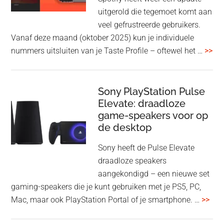
en
uitgerold die tegemoet komt aan
WH-
veel gefrustreerde gebruikers.
1000XM6
Vanaf deze maand (oktober 2025) kun je individuele
met
ove
nummers uitsluiten van je Taste Profile – oftewel het …
>>
nieuwe
gee
firmware-
je
update
me
Sony PlayStation Pulse
Elevate: draadloze
con
game-speakers voor op
tra
de desktop
uit
uit
Sony heeft de Pulse Elevate
je
draadloze speakers
Tas
aangekondigd – een nieuwe set
Pro
gaming-speakers die je kunt gebruiken met je PS5, PC,
ove
Mac, maar ook PlayStation Portal of je smartphone. …
>>
Pla