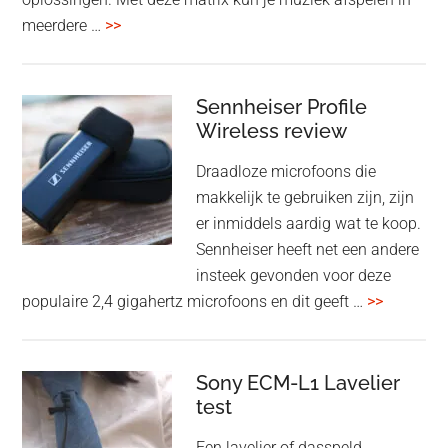
driver
overMcIntosh
meerdere …
>>
en
CR106:
Adaptive
Flexibele
noise
audiomatrix
Sennheiser Profile
cancelling
voor
Wireless review
high-
Draadloze microfoons die
end
makkelijk te gebruiken zijn, zijn
multiroom
er inmiddels aardig wat te koop.
Sennheiser heeft net een andere
insteek gevonden voor deze
overSenn
populaire 2,4 gigahertz microfoons en dit geeft …
>>
Profile
Wireless
review
Sony ECM-L1 Lavelier
test
Een lavelier of dasspeld