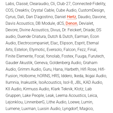
Labs, Classé, Clearaudio, Cli, Club-27, Connected-Fidelity,
COS, Creaktiv, Crystal Cable, Cube Audio, CustomDesign,
Cyrus, Dali, Dan D’agostino, Daniel
Hertz
, Daudio, Davone,
Davis Acoustics, DB Module, dCS,
Denon
, Devialet,
Devore, Divine Acoustics, Divus, Dr. Feickert, Driade, DS
audio, Duende Criatura, Dutch & Dutch, Earman, Econ
Audio, Electrocompaniet, Elac, Elipson, Esprit, Eternal
Arts, Estelon, Etymotic, Eversolo, Falcon, Fezz, Final,
Finite Elemente, Focal, fonolab, Fostex, Fuuga, Furutech,
Gauder Akustik, Geneva, Goldenberg Audio, Graham
Audio, Grimm Audio, Guru, Hana, Harbeth, Hifi Rose, Hifi-
Fusion, Holborne, hORNS, HRS, Iddero, Ikeda, Ikigai Audio,
Ilumnia, Inakustik, IsoAcoustics, Isol-8, JBL, KAD Audio,
KII Audio, Kirmuss Audio, Klark Teknik, Klotz, Lab
Gruppen, Lake People, Leak, Leema Acoustics, Leica,
Lejonklou, LinnenberG, Lithe Audio, Loewe, Lumin,
Lumene, Luxman, Luxsin Audio, Lyngdorf, Magico,