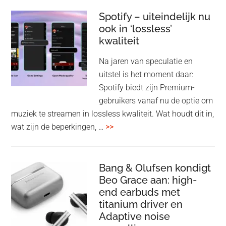
Pul
Elev
Spotify – uiteindelijk nu
ook in ‘lossless’
dra
kwaliteit
gam
spe
Na jaren van speculatie en
voo
uitstel is het moment daar:
op
Spotify biedt zijn Premium-
de
gebruikers vanaf nu de optie om
des
muziek te streamen in lossless kwaliteit. Wat houdt dit in,
overSpotify
wat zijn de beperkingen, …
>>
–
uiteindelijk
nu
Bang & Olufsen kondigt
Beo Grace aan: high-
ook
end earbuds met
in
titanium driver en
‘lossless’
Adaptive noise
kwaliteit