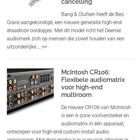
cancelling
Bang & Olufsen heeft de Beo
Grace aangekondigd, een nieuwe generatie high-end
draadloze oordopjes. Met dit model richt het Deense
audiomerk zich op mensen die zowel houden van een
overBang
uitzonderlijke …
>>
&
Olufsen
kondigt
McIntosh CR106:
Beo
Flexibele audiomatrix
voor high-end
Grace
multiroom
aan:
high-
De nieuwe CR106 van McIntosh
end
is een 6-zone voorversterker en
earbuds
audiomatrix in één apparaat,
met
ontworpen voor high-end custom-install audio-
titanium
oplossingen. Met deze matrix kun je muziek afspelen in