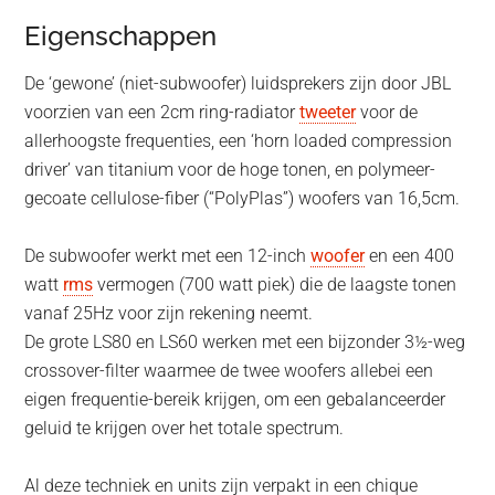
Eigenschappen
De ‘gewone’ (niet-subwoofer) luidsprekers zijn door JBL
voorzien van een 2cm ring-radiator
tweeter
voor de
allerhoogste frequenties, een ‘horn loaded compression
driver’ van titanium voor de hoge tonen, en polymeer-
gecoate cellulose-fiber (“PolyPlas”) woofers van 16,5cm.
De subwoofer werkt met een 12-inch
woofer
en een 400
watt
rms
vermogen (700 watt piek) die de laagste tonen
vanaf 25Hz voor zijn rekening neemt.
De grote LS80 en LS60 werken met een bijzonder 3½-weg
crossover-filter waarmee de twee woofers allebei een
eigen frequentie-bereik krijgen, om een gebalanceerder
geluid te krijgen over het totale spectrum.
Al deze techniek en units zijn verpakt in een chique