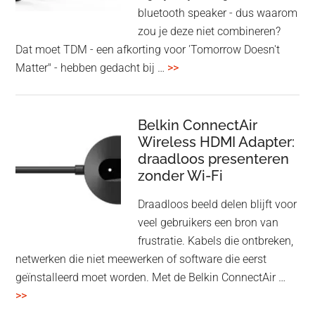
bluetooth speaker - dus waarom
zou je deze niet combineren?
Dat moet TDM - een afkorting voor 'Tomorrow Doesn't
overHoofdtelefoon
Matter" - hebben gedacht bij …
>>
en
Bluetooth
Speaker
Belkin ConnectAir
Wireless HDMI Adapter:
in
draadloos presenteren
een
zonder Wi-Fi
twist
Draadloos beeld delen blijft voor
veel gebruikers een bron van
frustratie. Kabels die ontbreken,
netwerken die niet meewerken of software die eerst
geïnstalleerd moet worden. Met de Belkin ConnectAir …
overBelkin
>>
ConnectAir