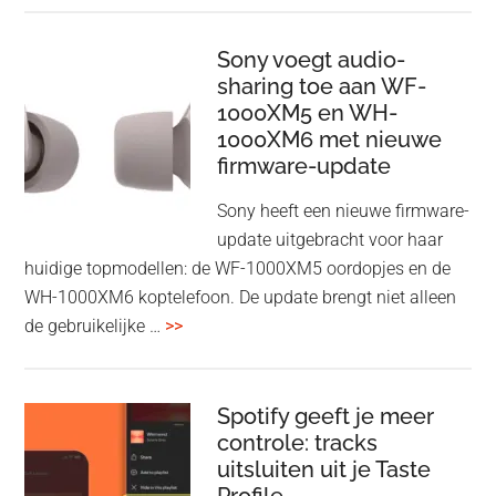
Wireless
HDMI
Sony voegt audio-
Adapter:
sharing toe aan WF-
1000XM5 en WH-
draadloos
1000XM6 met nieuwe
presenteren
firmware-update
zonder
Wi-
Sony heeft een nieuwe firmware-
Fi
update uitgebracht voor haar
huidige topmodellen: de WF-1000XM5 oordopjes en de
WH-1000XM6 koptelefoon. De update brengt niet alleen
overSony
de gebruikelijke …
>>
voegt
audio-
sharing
Spotify geeft je meer
toe
controle: tracks
uitsluiten uit je Taste
aan