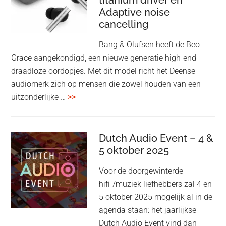
titanium driver en
‘lossless’
Adaptive noise
kwaliteit
cancelling
Bang & Olufsen heeft de Beo
Grace aangekondigd, een nieuwe generatie high-end
draadloze oordopjes. Met dit model richt het Deense
audiomerk zich op mensen die zowel houden van een
overBang
uitzonderlijke …
>>
&
Olufsen
kondigt
Dutch Audio Event – 4 &
Beo
5 oktober 2025
Grace
Voor de doorgewinterde
aan:
hifi-/muziek liefhebbers zal 4 en
high-
5 oktober 2025 mogelijk al in de
end
agenda staan: het jaarlijkse
earbuds
Dutch Audio Event vind dan