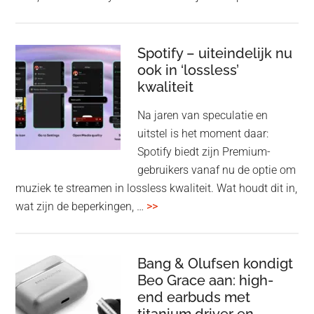
Pla
Pul
Elev
Spotify – uiteindelijk nu
ook in ‘lossless’
dra
kwaliteit
gam
spe
Na jaren van speculatie en
voo
uitstel is het moment daar:
op
Spotify biedt zijn Premium-
de
gebruikers vanaf nu de optie om
des
muziek te streamen in lossless kwaliteit. Wat houdt dit in,
overSpotify
wat zijn de beperkingen, …
>>
–
uiteindelijk
nu
Bang & Olufsen kondigt
Beo Grace aan: high-
ook
end earbuds met
in