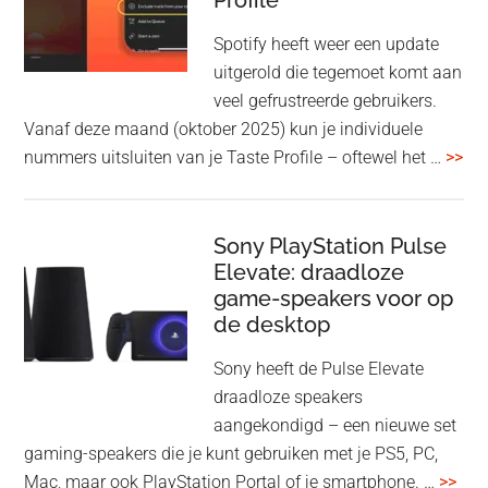
Profile
WF-
1000XM5
Spotify heeft weer een update
en
uitgerold die tegemoet komt aan
WH-
veel gefrustreerde gebruikers.
1000XM6
Vanaf deze maand (oktober 2025) kun je individuele
met
ove
nummers uitsluiten van je Taste Profile – oftewel het …
>>
nieuwe
gee
firmware-
je
update
me
Sony PlayStation Pulse
Elevate: draadloze
con
game-speakers voor op
tra
de desktop
uit
uit
Sony heeft de Pulse Elevate
je
draadloze speakers
Tas
aangekondigd – een nieuwe set
Pro
gaming-speakers die je kunt gebruiken met je PS5, PC,
ove
Mac, maar ook PlayStation Portal of je smartphone. …
>>