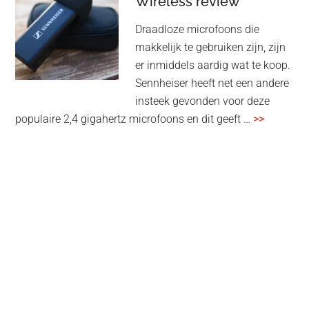
Wireless review
high-
Draadloze microfoons die
end
makkelijk te gebruiken zijn, zijn
multiroom
er inmiddels aardig wat te koop.
Sennheiser heeft net een andere
insteek gevonden voor deze
overSenn
populaire 2,4 gigahertz microfoons en dit geeft …
>>
Profile
Wireless
review