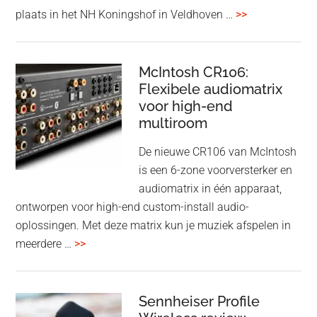
met
overDutch
plaats in het NH Koningshof in Veldhoven …
>>
titanium
Audio
driver
Event
en
–
McIntosh CR106:
Adaptive
Flexibele audiomatrix
4
noise
voor high-end
&
cancelling
multiroom
5
oktober
De nieuwe CR106 van McIntosh
2025
is een 6-zone voorversterker en
audiomatrix in één apparaat,
ontworpen voor high-end custom-install audio-
oplossingen. Met deze matrix kun je muziek afspelen in
overMcIntosh
meerdere …
>>
CR106:
Flexibele
audiomatrix
Sennheiser Profile
voor