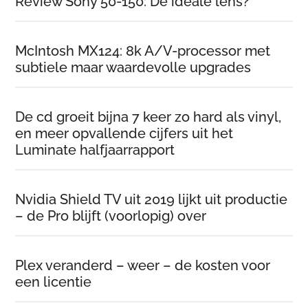
Review Sony 50-150: De ideale lens?
McIntosh MX124: 8k A/V-processor met
subtiele maar waardevolle upgrades
De cd groeit bijna 7 keer zo hard als vinyl,
en meer opvallende cijfers uit het
Luminate halfjaarrapport
Nvidia Shield TV uit 2019 lijkt uit productie
– de Pro blijft (voorlopig) over
Plex veranderd – weer – de kosten voor
een licentie