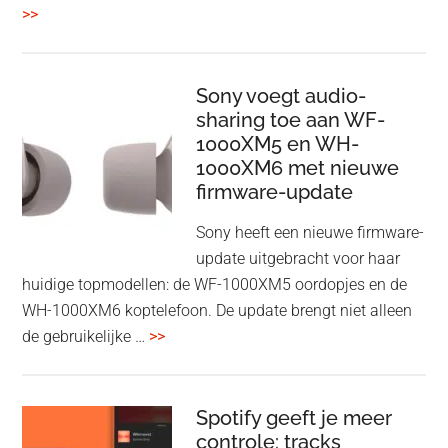
overBelkin
>>
ConnectAir
Wireless
HDMI
Sony voegt audio-
Adapter:
sharing toe aan WF-
1000XM5 en WH-
draadloos
1000XM6 met nieuwe
presenteren
firmware-update
zonder
Wi-
Sony heeft een nieuwe firmware-
Fi
update uitgebracht voor haar
huidige topmodellen: de WF-1000XM5 oordopjes en de
WH-1000XM6 koptelefoon. De update brengt niet alleen
overSony
de gebruikelijke …
>>
voegt
audio-
sharing
Spotify geeft je meer
toe
controle: tracks