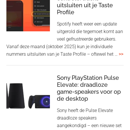
uitsluiten uit je Taste
aan
Profile
WF-
1000XM5
Spotify heeft weer een update
en
uitgerold die tegemoet komt aan
WH-
veel gefrustreerde gebruikers.
1000XM6
Vanaf deze maand (oktober 2025) kun je individuele
met
ove
nummers uitsluiten van je Taste Profile – oftewel het …
>>
nieuwe
gee
firmware-
je
update
me
Sony PlayStation Pulse
Elevate: draadloze
con
game-speakers voor op
tra
de desktop
uit
uit
Sony heeft de Pulse Elevate
je
draadloze speakers
Tas
aangekondigd – een nieuwe set
Pro