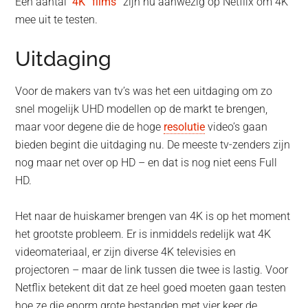
Een aantal
4K “films”
zijn nu aanwezig op Netflix om 4K
mee uit te testen.
Uitdaging
Voor de makers van tv’s was het een uitdaging om zo
snel mogelijk UHD modellen op de markt te brengen,
maar voor degene die de hoge
resolutie
video’s gaan
bieden begint die uitdaging nu. De meeste tv-zenders zijn
nog maar net over op HD – en dat is nog niet eens Full
HD.
Het naar de huiskamer brengen van 4K is op het moment
het grootste probleem. Er is inmiddels redelijk wat 4K
videomateriaal, er zijn diverse 4K televisies en
projectoren – maar de link tussen die twee is lastig. Voor
Netflix betekent dit dat ze heel goed moeten gaan testen
hoe ze die enorm grote bestanden met vier keer de