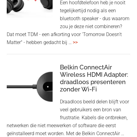
Een hoofdtelefoon heb je nooit
tegelijkertijd nodig als een
bluetooth speaker - dus waarom
zou je deze niet combineren?
Dat moet TDM - een afkorting voor 'Tomorrow Doesn't
overHoofdtelefoon
Matter" - hebben gedacht bij …
>>
en
Bluetooth
Speaker
Belkin ConnectAir
Wireless HDMI Adapter:
in
draadloos presenteren
een
zonder Wi-Fi
twist
Draadloos beeld delen blijft voor
veel gebruikers een bron van
frustratie. Kabels die ontbreken,
netwerken die niet meewerken of software die eerst
geïnstalleerd moet worden. Met de Belkin ConnectAir …