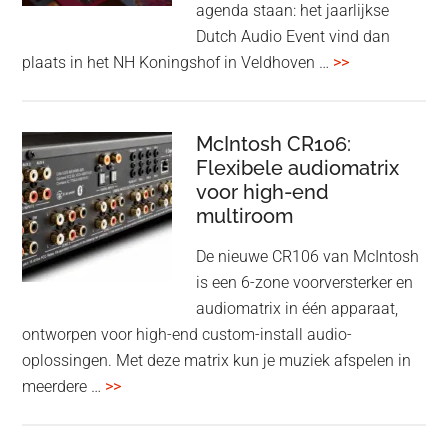
agenda staan: het jaarlijkse
earbuds
Dutch Audio Event vind dan
met
overDutch
plaats in het NH Koningshof in Veldhoven …
>>
titanium
Audio
driver
Event
en
–
McIntosh CR106:
Adaptive
Flexibele audiomatrix
4
noise
voor high-end
&
cancelling
multiroom
5
oktober
De nieuwe CR106 van McIntosh
2025
is een 6-zone voorversterker en
audiomatrix in één apparaat,
ontworpen voor high-end custom-install audio-
oplossingen. Met deze matrix kun je muziek afspelen in
overMcIntosh
meerdere …
>>
CR106:
Flexibele