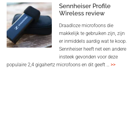
audiomatrix
Sennheiser Profile
voor
Wireless review
high-
Draadloze microfoons die
end
makkelijk te gebruiken zijn, zijn
multiroom
er inmiddels aardig wat te koop.
Sennheiser heeft net een andere
insteek gevonden voor deze
overSenn
populaire 2,4 gigahertz microfoons en dit geeft …
>>
Profile
Wireless
review