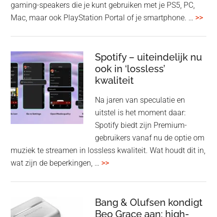
gaming-speakers die je kunt gebruiken met je PS5, PC,
ove
Mac, maar ook PlayStation Portal of je smartphone. …
>>
Pla
Pul
Elev
Spotify – uiteindelijk nu
ook in ‘lossless’
dra
kwaliteit
gam
spe
Na jaren van speculatie en
voo
uitstel is het moment daar:
op
Spotify biedt zijn Premium-
de
gebruikers vanaf nu de optie om
des
muziek te streamen in lossless kwaliteit. Wat houdt dit in,
overSpotify
wat zijn de beperkingen, …
>>
–
uiteindelijk
nu
Bang & Olufsen kondigt
Beo Grace aan: high-
ook