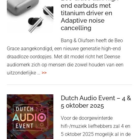
end earbuds met
in
titanium driver en
‘lossless’
Adaptive noise
kwaliteit
cancelling
Bang & Olufsen heeft de Beo
Grace aangekondigd, een nieuwe generatie high-end
draadloze oordopjes. Met dit model richt het Deense
audiomerk zich op mensen die zowel houden van een
overBang
uitzonderlijke …
>>
&
Olufsen
kondigt
Dutch Audio Event – 4 &
Beo
5 oktober 2025
Grace
Voor de doorgewinterde
aan:
hifi-/muziek liefhebbers zal 4 en
high-
5 oktober 2025 mogelijk al in de
end