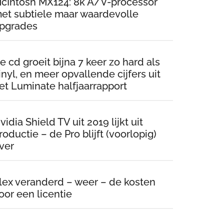
cIntosh MX124: 8k A/V-processor
et subtiele maar waardevolle
pgrades
e cd groeit bijna 7 keer zo hard als
inyl, en meer opvallende cijfers uit
et Luminate halfjaarrapport
vidia Shield TV uit 2019 lijkt uit
roductie – de Pro blijft (voorlopig)
ver
lex veranderd – weer – de kosten
oor een licentie