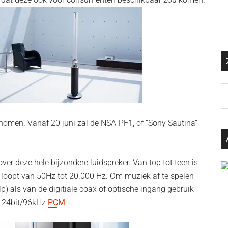
Z
o
d
nomen. Vanaf 20 juni zal de NSA-PF1, of “Sony Sautina”
si
…
ver deze hele bijzondere luidspreker. Van top tot teen is
loopt van 50Hz tot 20.000 Hz. Om muziek af te spelen
lp) als van de digitiale coax of optische ingang gebruik
t 24bit/96kHz
PCM
.