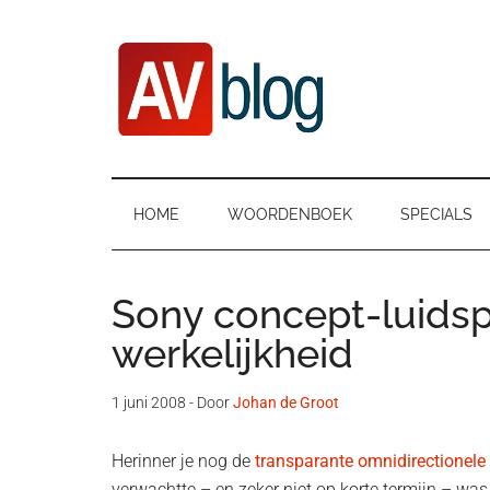
Door
Ga
Spring
naar
naar
naar
de
secundair
de
hoofd
menu
eerste
inhoud
sidebar
AVblog
HOME
WOORDENBOEK
SPECIALS
Sony concept-luidsp
werkelijkheid
1 juni 2008
- Door
Johan de Groot
Herinner je nog de
transparante omnidirectionele 
verwachtte – en zeker niet op korte termijn – w