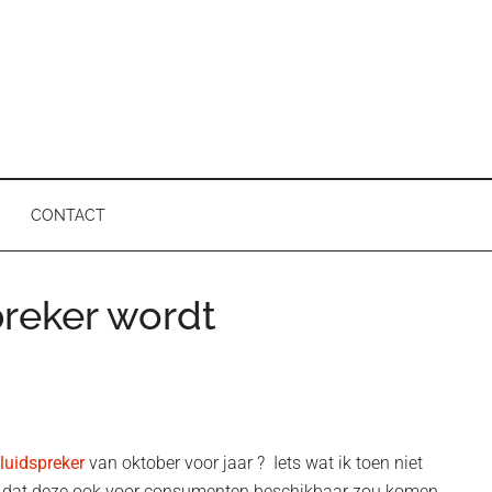
CONTACT
reker wordt
P
luidspreker
van oktober voor jaar ? Iets wat ik toen niet
as dat deze ook voor consumenten beschikbaar zou komen.