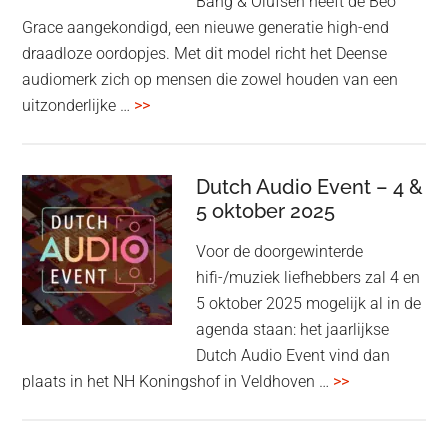
Bang & Olufsen heeft de Beo
Grace aangekondigd, een nieuwe generatie high-end
draadloze oordopjes. Met dit model richt het Deense
audiomerk zich op mensen die zowel houden van een
overBang
uitzonderlijke …
>>
&
Olufsen
kondigt
Dutch Audio Event – 4 &
Beo
5 oktober 2025
Grace
Voor de doorgewinterde
aan:
hifi-/muziek liefhebbers zal 4 en
high-
5 oktober 2025 mogelijk al in de
end
agenda staan: het jaarlijkse
earbuds
Dutch Audio Event vind dan
met
overDutch
plaats in het NH Koningshof in Veldhoven …
>>
titanium
Audio
driver
Event
en