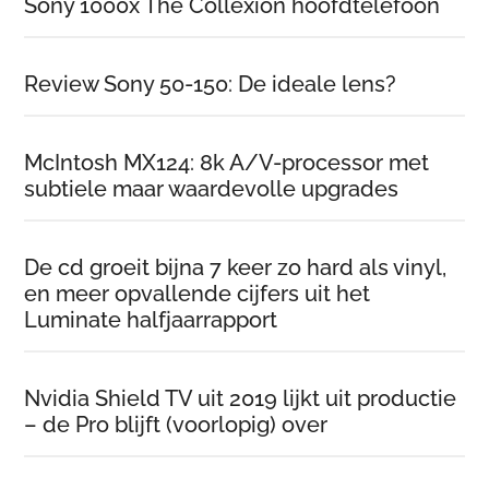
Sony 1000x The Collexion hoofdtelefoon
Review Sony 50-150: De ideale lens?
McIntosh MX124: 8k A/V-processor met
subtiele maar waardevolle upgrades
De cd groeit bijna 7 keer zo hard als vinyl,
en meer opvallende cijfers uit het
Luminate halfjaarrapport
Nvidia Shield TV uit 2019 lijkt uit productie
– de Pro blijft (voorlopig) over