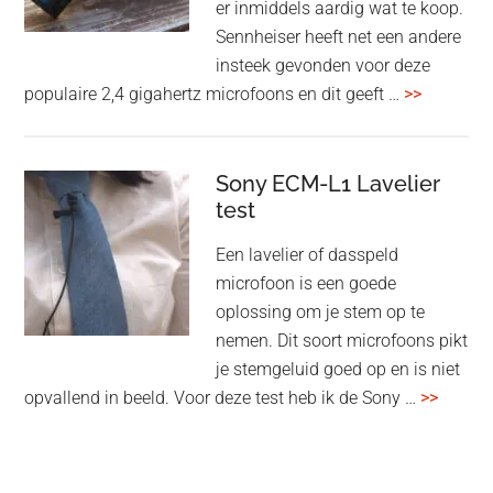
er inmiddels aardig wat te koop.
Sennheiser heeft net een andere
insteek gevonden voor deze
overSenn
populaire 2,4 gigahertz microfoons en dit geeft …
>>
Profile
Wireless
review
Sony ECM-L1 Lavelier
test
Een lavelier of dasspeld
microfoon is een goede
oplossing om je stem op te
nemen. Dit soort microfoons pikt
je stemgeluid goed op en is niet
overSo
opvallend in beeld. Voor deze test heb ik de Sony …
>>
ECM-
L1
Lavelie