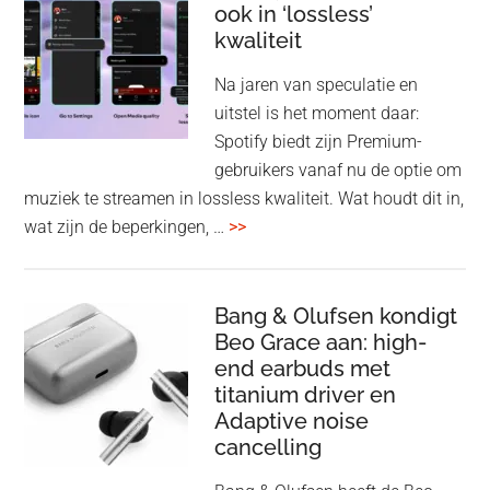
ook in ‘lossless’
dra
kwaliteit
gam
spe
Na jaren van speculatie en
voo
uitstel is het moment daar:
op
Spotify biedt zijn Premium-
de
gebruikers vanaf nu de optie om
des
muziek te streamen in lossless kwaliteit. Wat houdt dit in,
overSpotify
wat zijn de beperkingen, …
>>
–
uiteindelijk
nu
Bang & Olufsen kondigt
Beo Grace aan: high-
ook
end earbuds met
in
titanium driver en
‘lossless’
Adaptive noise
kwaliteit
cancelling