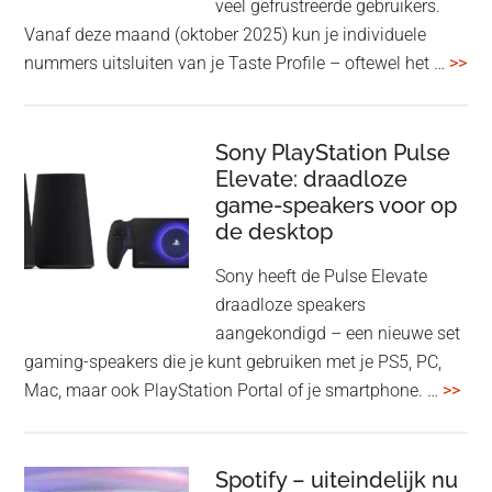
veel gefrustreerde gebruikers.
1000XM6
Vanaf deze maand (oktober 2025) kun je individuele
met
ove
nummers uitsluiten van je Taste Profile – oftewel het …
>>
nieuwe
gee
firmware-
je
update
me
Sony PlayStation Pulse
Elevate: draadloze
con
game-speakers voor op
tra
de desktop
uit
uit
Sony heeft de Pulse Elevate
je
draadloze speakers
Tas
aangekondigd – een nieuwe set
Pro
gaming-speakers die je kunt gebruiken met je PS5, PC,
ove
Mac, maar ook PlayStation Portal of je smartphone. …
>>
Pla
Pul
Elev
Spotify – uiteindelijk nu