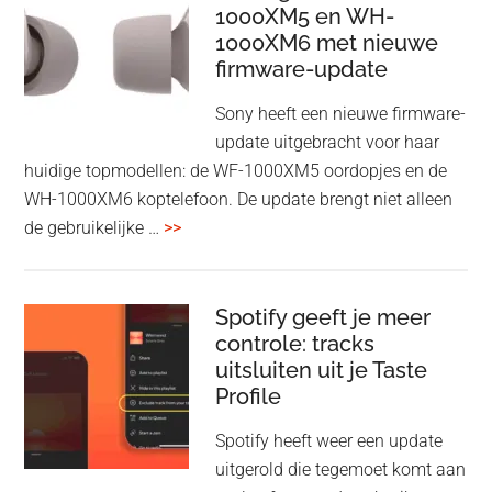
1000XM5 en WH-
draadloos
1000XM6 met nieuwe
presenteren
firmware-update
zonder
Wi-
Sony heeft een nieuwe firmware-
Fi
update uitgebracht voor haar
huidige topmodellen: de WF-1000XM5 oordopjes en de
WH-1000XM6 koptelefoon. De update brengt niet alleen
overSony
de gebruikelijke …
>>
voegt
audio-
sharing
Spotify geeft je meer
toe
controle: tracks
uitsluiten uit je Taste
aan
Profile
WF-
1000XM5
Spotify heeft weer een update
en
uitgerold die tegemoet komt aan
WH-