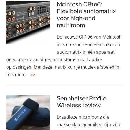
–
McIntosh CR106:
Adaptive
Flexibele audiomatrix
4
noise
voor high-end
&
cancelling
multiroom
5
oktober
De nieuwe CR106 van McIntosh
2025
is een 6-zone voorversterker en
audiomatrix in één apparaat,
ontworpen voor high-end custom-install audio-
oplossingen. Met deze matrix kun je muziek afspelen in
overMcIntosh
meerdere …
>>
CR106:
Flexibele
audiomatrix
Sennheiser Profile
voor
Wireless review
high-
Draadloze microfoons die
end
makkelijk te gebruiken zijn, zijn
multiroom