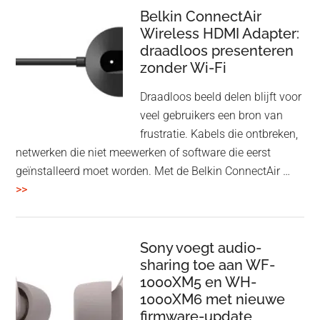
Speaker
Belkin ConnectAir
Wireless HDMI Adapter:
in
draadloos presenteren
een
zonder Wi-Fi
twist
Draadloos beeld delen blijft voor
veel gebruikers een bron van
frustratie. Kabels die ontbreken,
netwerken die niet meewerken of software die eerst
geïnstalleerd moet worden. Met de Belkin ConnectAir …
overBelkin
>>
ConnectAir
Wireless
HDMI
Sony voegt audio-
Adapter:
sharing toe aan WF-
1000XM5 en WH-
draadloos
1000XM6 met nieuwe
presenteren
firmware-update
zonder