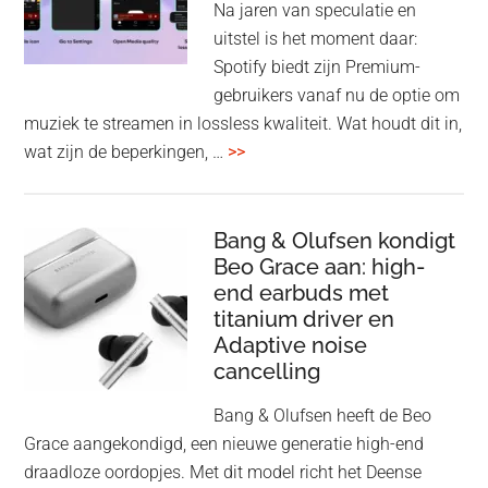
Na jaren van speculatie en
voo
uitstel is het moment daar:
op
Spotify biedt zijn Premium-
de
gebruikers vanaf nu de optie om
des
muziek te streamen in lossless kwaliteit. Wat houdt dit in,
overSpotify
wat zijn de beperkingen, …
>>
–
uiteindelijk
nu
Bang & Olufsen kondigt
Beo Grace aan: high-
ook
end earbuds met
in
titanium driver en
‘lossless’
Adaptive noise
kwaliteit
cancelling
Bang & Olufsen heeft de Beo
Grace aangekondigd, een nieuwe generatie high-end
draadloze oordopjes. Met dit model richt het Deense