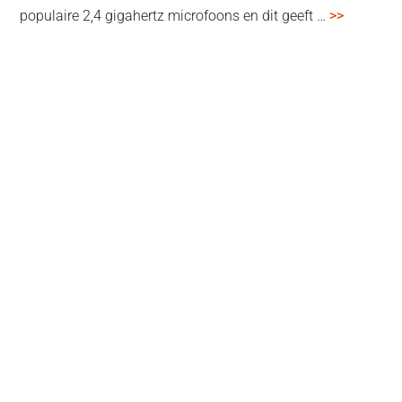
overSenn
populaire 2,4 gigahertz microfoons en dit geeft …
>>
Profile
Wireless
review