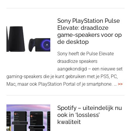
nieuwe
gee
firmware-
je
update
me
Sony PlayStation Pulse
Elevate: draadloze
con
game-speakers voor op
tra
de desktop
uit
uit
Sony heeft de Pulse Elevate
je
draadloze speakers
Tas
aangekondigd – een nieuwe set
Pro
gaming-speakers die je kunt gebruiken met je PS5, PC,
ove
Mac, maar ook PlayStation Portal of je smartphone. …
>>
Pla
Pul
Elev
Spotify – uiteindelijk nu
ook in ‘lossless’
dra
kwaliteit
gam
spe