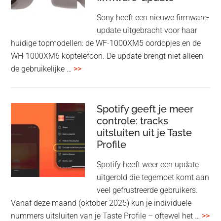
Wi-
Sony heeft een nieuwe firmware-
Fi
update uitgebracht voor haar
huidige topmodellen: de WF-1000XM5 oordopjes en de
WH-1000XM6 koptelefoon. De update brengt niet alleen
overSony
de gebruikelijke …
>>
voegt
audio-
sharing
Spotify geeft je meer
toe
controle: tracks
uitsluiten uit je Taste
aan
Profile
WF-
1000XM5
Spotify heeft weer een update
en
uitgerold die tegemoet komt aan
WH-
veel gefrustreerde gebruikers.
1000XM6
Vanaf deze maand (oktober 2025) kun je individuele
met
ove
nummers uitsluiten van je Taste Profile – oftewel het …
>>