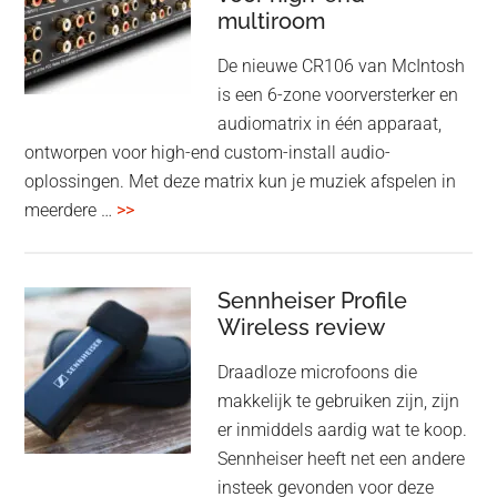
cancelling
multiroom
5
oktober
De nieuwe CR106 van McIntosh
2025
is een 6-zone voorversterker en
audiomatrix in één apparaat,
ontworpen voor high-end custom-install audio-
oplossingen. Met deze matrix kun je muziek afspelen in
overMcIntosh
meerdere …
>>
CR106:
Flexibele
audiomatrix
Sennheiser Profile
voor
Wireless review
high-
Draadloze microfoons die
end
makkelijk te gebruiken zijn, zijn
multiroom
er inmiddels aardig wat te koop.
Sennheiser heeft net een andere
insteek gevonden voor deze