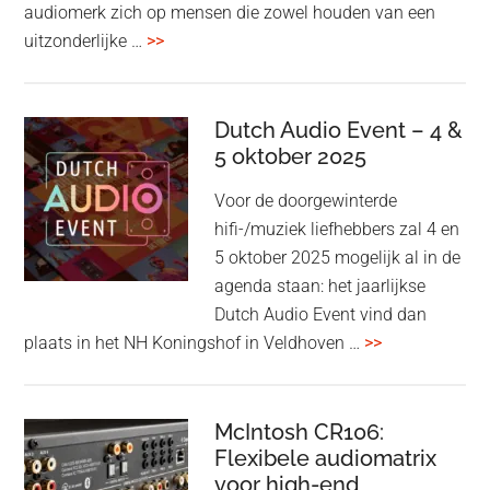
audiomerk zich op mensen die zowel houden van een
overBang
uitzonderlijke …
>>
&
Olufsen
kondigt
Dutch Audio Event – 4 &
Beo
5 oktober 2025
Grace
Voor de doorgewinterde
aan:
hifi-/muziek liefhebbers zal 4 en
high-
5 oktober 2025 mogelijk al in de
end
agenda staan: het jaarlijkse
earbuds
Dutch Audio Event vind dan
met
overDutch
plaats in het NH Koningshof in Veldhoven …
>>
titanium
Audio
driver
Event
en
–
McIntosh CR106:
Adaptive
Flexibele audiomatrix
4
noise
voor high-end
&