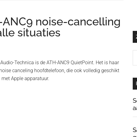
-ANC9 noise-cancelling
lle situaties
Z
o
 Audio-Technica is de ATH-ANC9 QuietPoint. Het is haar
d
 noise canceling hoofdtelefoon, die ook volledig geschikt
si
n met Apple apparatuur.
…
S
a
S