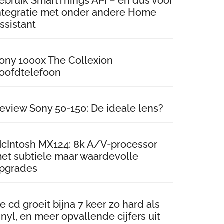
ebruik SmartThings API – en dus voor
ntegratie met onder andere Home
ssistant
ony 1000x The Collexion
oofdtelefoon
eview Sony 50-150: De ideale lens?
cIntosh MX124: 8k A/V-processor
et subtiele maar waardevolle
pgrades
e cd groeit bijna 7 keer zo hard als
inyl, en meer opvallende cijfers uit