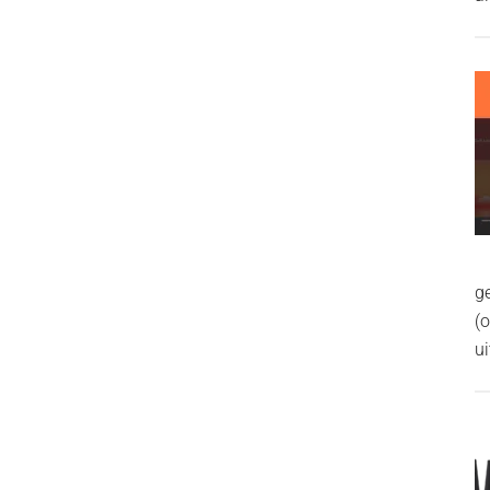
g
(
ui