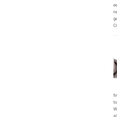
ee
n
g
C
f
t
W
al