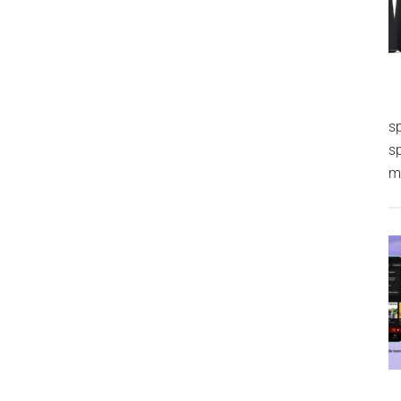
s
s
m