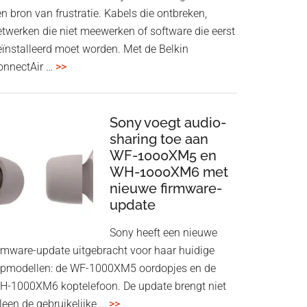
n bron van frustratie. Kabels die ontbreken,
etwerken die niet meewerken of software die eerst
eïnstalleerd moet worden. Met de Belkin
overBelkin
onnectAir …
>>
ConnectAir
Wireless
HDMI
Sony voegt audio-
Adapter:
sharing toe aan
WF-1000XM5 en
draadloos
WH-1000XM6 met
presenteren
nieuwe firmware-
zonder
update
Wi-
Fi
Sony heeft een nieuwe
irmware-update uitgebracht voor haar huidige
opmodellen: de WF-1000XM5 oordopjes en de
H-1000XM6 koptelefoon. De update brengt niet
overSony
leen de gebruikelijke …
>>