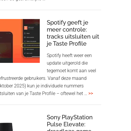
voegt
audio-
sharing
Spotify geeft je
meer controle:
toe
tracks uitsluiten uit
aan
je Taste Profile
WF-
1000XM5
Spotify heeft weer een
en
update uitgerold die
WH-
tegemoet komt aan veel
1000XM6
efrustreerde gebruikers. Vanaf deze maand
met
oktober 2025) kun je individuele nummers
nieuwe
overSpotify
tsluiten van je Taste Profile – oftewel het …
>>
firmware-
geeft
update
je
meer
Sony PlayStation
Pulse Elevate:
controle: