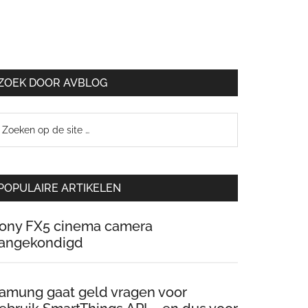
ZOEK DOOR AVBLOG
oeken
p
e
te
POPULAIRE ARTIKELEN
ony FX5 cinema camera
angekondigd
amung gaat geld vragen voor