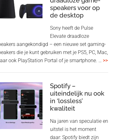
draadloze game-
tracks
speakers voor op
uitsluiten
de desktop
uit
je
Sony heeft de Pulse
Taste
Elevate draadloze
Profile
peakers aangekondigd – een nieuwe set gaming-
peakers die je kunt gebruiken met je PS5, PC, Mac,
overSony
aar ook PlayStation Portal of je smartphone. …
>>
PlayStation
Pulse
Elevate:
Spotify –
uiteindelijk nu ook
draadloze
in ‘lossless’
game-
kwaliteit
speakers
voor
Na jaren van speculatie en
op
uitstel is het moment
de
daar: Spotify biedt zijn