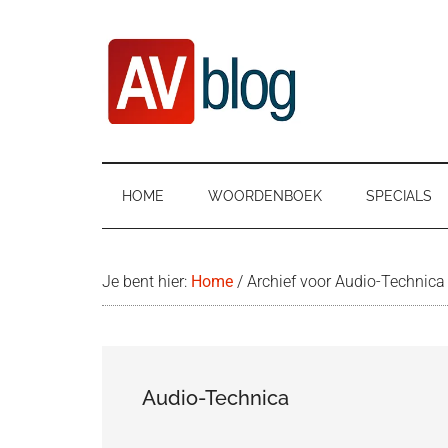
Door
Ga
Spring
naar
naar
naar
de
secundair
de
hoofd
menu
eerste
inhoud
sidebar
AVblog
HOME
WOORDENBOEK
SPECIALS
Je bent hier:
Home
/
Archief voor Audio-Technica
Audio-Technica