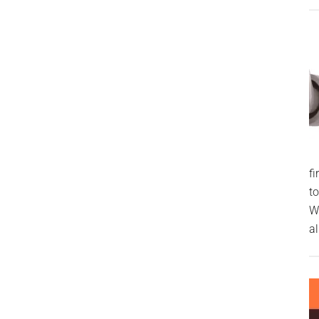
f
t
W
al