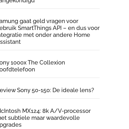
angekondigd
amung gaat geld vragen voor
ebruik SmartThings API – en dus voor
ntegratie met onder andere Home
ssistant
ony 1000x The Collexion
oofdtelefoon
eview Sony 50-150: De ideale lens?
cIntosh MX124: 8k A/V-processor
et subtiele maar waardevolle
pgrades