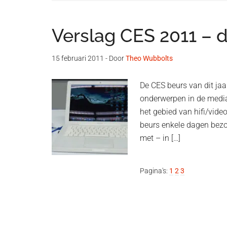
Verslag CES 2011 – d
15 februari 2011
- Door
Theo Wubbolts
De CES beurs van dit jaa
onderwerpen in de medi
het gebied van hifi/vide
beurs enkele dagen bezo
met – in […]
Pagina
Pagina
Pagina
Pagina's:
1
2
3