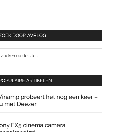
ZOEK DOOR AVBLOG
oeken
p
e
te
POPULAIRE ARTIKELEN
inamp probeert het nóg een keer –
u met Deezer
ony FX5 cinema camera