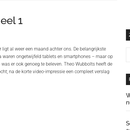
eel 1
r ligt al weer een maand achter ons. De belangrijkste
Z
a waren ongetwijfeld tablets en smartphones – maar op
o
o was er ook genoeg te beleven. Theo Wubbolts heeft de
d
cht; na de korte video-impressie een compleet verslag
si
…
W
n
S