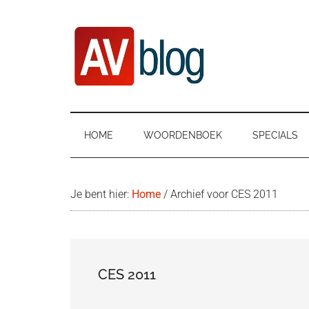
Door
Ga
Spring
naar
naar
naar
de
secundair
de
hoofd
menu
eerste
inhoud
sidebar
AVblog
HOME
WOORDENBOEK
SPECIALS
Je bent hier:
Home
/
Archief voor CES 2011
CES 2011