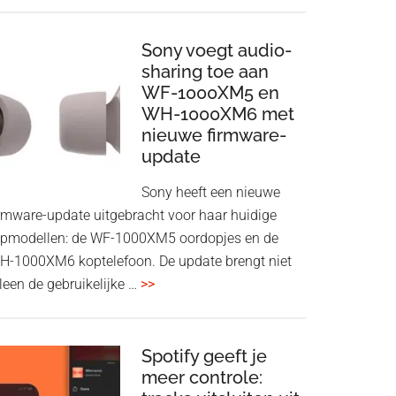
ConnectAir
Wireless
HDMI
Sony voegt audio-
Adapter:
sharing toe aan
WF-1000XM5 en
draadloos
WH-1000XM6 met
presenteren
nieuwe firmware-
zonder
update
Wi-
Fi
Sony heeft een nieuwe
irmware-update uitgebracht voor haar huidige
opmodellen: de WF-1000XM5 oordopjes en de
H-1000XM6 koptelefoon. De update brengt niet
overSony
leen de gebruikelijke …
>>
voegt
audio-
sharing
Spotify geeft je
meer controle:
toe