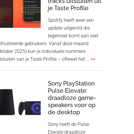
tracks uitsluiten uit
aan
je Taste Profile
WF-
1000XM5
Spotify heeft weer een
en
update uitgerold die
WH-
tegemoet komt aan veel
1000XM6
efrustreerde gebruikers. Vanaf deze maand
met
oktober 2025) kun je individuele nummers
nieuwe
overSpotify
tsluiten van je Taste Profile – oftewel het …
>>
firmware-
geeft
update
je
meer
Sony PlayStation
Pulse Elevate:
controle:
draadloze game-
tracks
speakers voor op
uitsluiten
de desktop
uit
je
Sony heeft de Pulse
Taste
Elevate draadloze