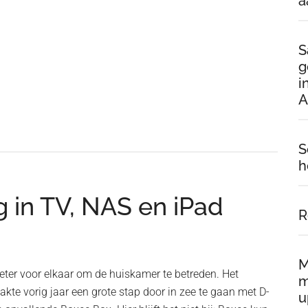
a
S
g
i
A
S
h
 in TV, NAS en iPad
R
M
beter voor elkaar om de huiskamer te betreden. Het
m
akte vorig jaar een grote stap door in zee te gaan met D-
u