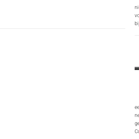
n
v
bi
ee
n
g
C