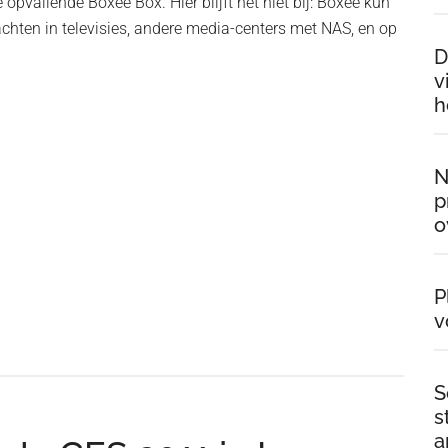
e opvallende Boxee Box. Hier blijft het niet bij: Boxee kun
chten in televisies, andere media-centers met NAS, en op
D
v
h
N
p
o
P
v
S
s
a