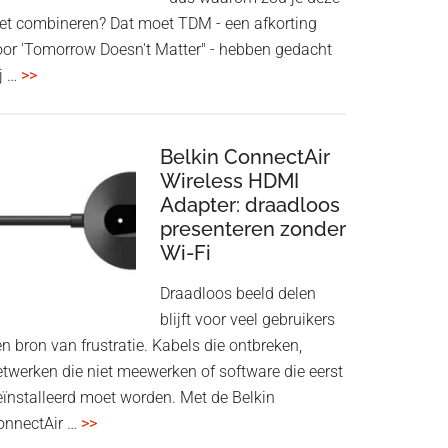
iet combineren? Dat moet TDM - een afkorting
oor 'Tomorrow Doesn't Matter" - hebben gedacht
overHoofdtelefoon
j …
>>
en
Bluetooth
Speaker
Belkin ConnectAir
in
Wireless HDMI
Adapter: draadloos
een
presenteren zonder
twist
Wi-Fi
Draadloos beeld delen
blijft voor veel gebruikers
n bron van frustratie. Kabels die ontbreken,
etwerken die niet meewerken of software die eerst
eïnstalleerd moet worden. Met de Belkin
overBelkin
onnectAir …
>>