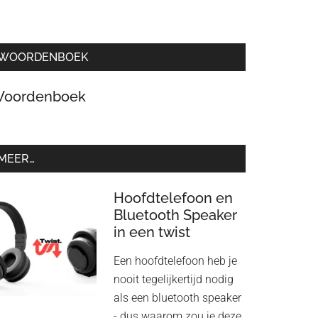
WOORDENBOEK
oordenboek
MEER…
Hoofdtelefoon en
Bluetooth Speaker
in een twist
Een hoofdtelefoon heb je
nooit tegelijkertijd nodig
als een bluetooth speaker
- dus waarom zou je deze