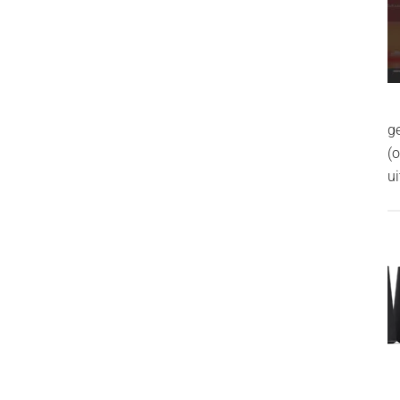
g
(
ui