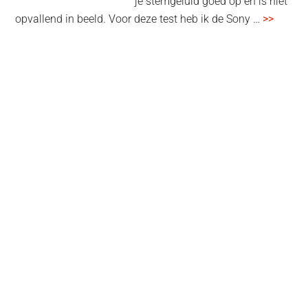
je stemgeluid goed op en is niet
overSo
opvallend in beeld. Voor deze test heb ik de Sony …
>>
ECM-
L1
Lavelie
test