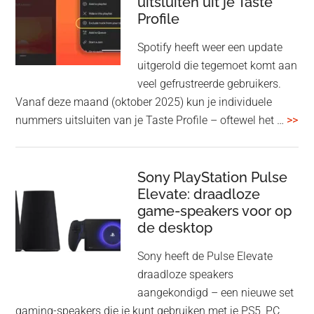
uitsluiten uit je Taste
aan
Profile
WF-
1000XM5
Spotify heeft weer een update
en
uitgerold die tegemoet komt aan
WH-
veel gefrustreerde gebruikers.
1000XM6
Vanaf deze maand (oktober 2025) kun je individuele
met
ove
nummers uitsluiten van je Taste Profile – oftewel het …
>>
nieuwe
gee
firmware-
je
update
me
Sony PlayStation Pulse
Elevate: draadloze
con
game-speakers voor op
tra
de desktop
uit
uit
Sony heeft de Pulse Elevate
je
draadloze speakers
Tas
aangekondigd – een nieuwe set
Pro
gaming-speakers die je kunt gebruiken met je PS5, PC,