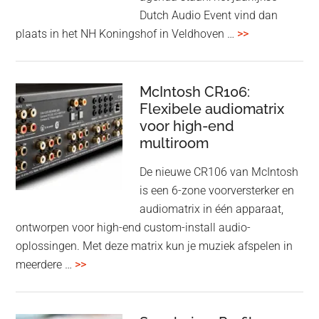
earbuds
Dutch Audio Event vind dan
met
overDutch
plaats in het NH Koningshof in Veldhoven …
>>
titanium
Audio
driver
Event
en
–
McIntosh CR106:
Adaptive
Flexibele audiomatrix
4
noise
voor high-end
&
cancelling
multiroom
5
oktober
De nieuwe CR106 van McIntosh
2025
is een 6-zone voorversterker en
audiomatrix in één apparaat,
ontworpen voor high-end custom-install audio-
oplossingen. Met deze matrix kun je muziek afspelen in
overMcIntosh
meerdere …
>>
CR106:
Flexibele