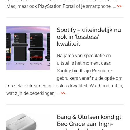
ove
Mac, maar ook PlayStation Portal of je smartphone. …
>>
Pla
Pul
Elev
Spotify – uiteindelijk nu
ook in ‘lossless’
dra
kwaliteit
gam
spe
Na jaren van speculatie en
voo
uitstel is het moment daar:
op
Spotify biedt zijn Premium-
de
gebruikers vanaf nu de optie om
des
muziek te streamen in lossless kwaliteit. Wat houdt dit in,
overSpotify
wat zijn de beperkingen, …
>>
–
uiteindelijk
nu
Bang & Olufsen kondigt
Beo Grace aan: high-
ook