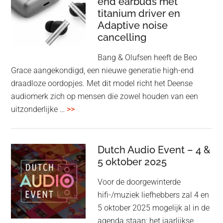
end earbuds met
in
titanium driver en
‘lossless’
Adaptive noise
kwaliteit
cancelling
Bang & Olufsen heeft de Beo
Grace aangekondigd, een nieuwe generatie high-end
draadloze oordopjes. Met dit model richt het Deense
audiomerk zich op mensen die zowel houden van een
overBang
uitzonderlijke …
>>
&
Olufsen
kondigt
Dutch Audio Event – 4 &
Beo
5 oktober 2025
Grace
Voor de doorgewinterde
aan:
hifi-/muziek liefhebbers zal 4 en
high-
5 oktober 2025 mogelijk al in de
end
agenda staan: het jaarlijkse