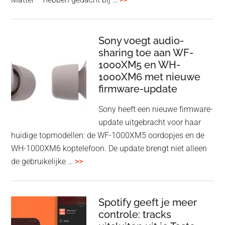
en
Bluetooth
Speaker
Sony voegt audio-
sharing toe aan WF-
in
1000XM5 en WH-
een
1000XM6 met nieuwe
twist
firmware-update
Sony heeft een nieuwe firmware-
update uitgebracht voor haar
huidige topmodellen: de WF-1000XM5 oordopjes en de
WH-1000XM6 koptelefoon. De update brengt niet alleen
overSony
de gebruikelijke …
>>
voegt
audio-
sharing
Spotify geeft je meer
toe
controle: tracks