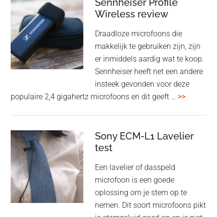
audiomatrix
Sennheiser Profile
voor
Wireless review
high-
Draadloze microfoons die
end
makkelijk te gebruiken zijn, zijn
multiroom
er inmiddels aardig wat te koop.
Sennheiser heeft net een andere
insteek gevonden voor deze
overSenn
populaire 2,4 gigahertz microfoons en dit geeft …
>>
Profile
Wireless
review
Sony ECM-L1 Lavelier
test
Een lavelier of dasspeld
microfoon is een goede
oplossing om je stem op te
nemen. Dit soort microfoons pikt