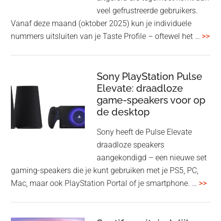
WH-
veel gefrustreerde gebruikers.
1000XM6
Vanaf deze maand (oktober 2025) kun je individuele
met
ove
nummers uitsluiten van je Taste Profile – oftewel het …
>>
nieuwe
gee
firmware-
je
update
me
Sony PlayStation Pulse
Elevate: draadloze
con
game-speakers voor op
tra
de desktop
uit
uit
Sony heeft de Pulse Elevate
je
draadloze speakers
Tas
aangekondigd – een nieuwe set
Pro
gaming-speakers die je kunt gebruiken met je PS5, PC,
ove
Mac, maar ook PlayStation Portal of je smartphone. …
>>
Pla
Pul