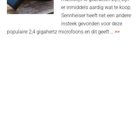
multiroom
er inmiddels aardig wat te koop.
Sennheiser heeft net een andere
insteek gevonden voor deze
overSenn
populaire 2,4 gigahertz microfoons en dit geeft …
>>
Profile
Wireless
review