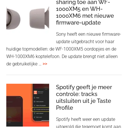
Adapter:
sharing toe aan WF-
1000XM5 en WH-
draadloos
1000XM6 met nieuwe
presenteren
firmware-update
zonder
Wi-
Sony heeft een nieuwe firmware-
Fi
update uitgebracht voor haar
huidige topmodellen: de WF-1000XM5 oordopjes en de
WH-1000XM6 koptelefoon. De update brengt niet alleen
overSony
de gebruikelijke …
>>
voegt
audio-
sharing
Spotify geeft je meer
toe
controle: tracks
uitsluiten uit je Taste
aan
Profile
WF-
1000XM5
Spotify heeft weer een update
en
uitgerold die tegemoet komt aan