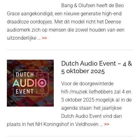
Bang & Olufsen heeft de Beo
Grace aangekondigd, een nieuwe generatie high-end
draadloze oordopjes. Met dit model richt het Deense
audiomerk zich op mensen die zowel houden van een
overBang
uitzonderlijke …
>>
&
Olufsen
kondigt
Dutch Audio Event – 4 &
Beo
5 oktober 2025
Grace
Voor de doorgewinterde
aan:
hifi-/muziek liefhebbers zal 4 en
high-
5 oktober 2025 mogelijk al in de
end
agenda staan: het jaarlijkse
earbuds
Dutch Audio Event vind dan
met
overDutch
plaats in het NH Koningshof in Veldhoven …
>>
titanium
Audio
driver