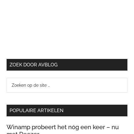
ZOEK DOOR AVBLOG
Zoeken
op
de
site
POPULAIRE ARTIKELEN
…
Winamp probeert het nóg een keer – nu