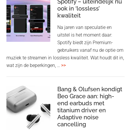
Elev
Spotify – uiteindelijk nu
ook in ‘lossless’
dra
kwaliteit
gam
spe
Na jaren van speculatie en
voo
uitstel is het moment daar:
op
Spotify biedt zijn Premium-
de
gebruikers vanaf nu de optie om
des
muziek te streamen in lossless kwaliteit. Wat houdt dit in,
overSpotify
wat zijn de beperkingen, …
>>
–
uiteindelijk
nu
Bang & Olufsen kondigt
Beo Grace aan: high-
ook
end earbuds met
in
titanium driver en
‘lossless’
Adaptive noise
kwaliteit
cancelling