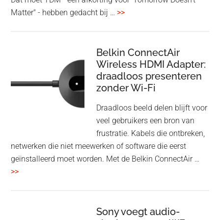
overHoofdtelefoon
Matter" - hebben gedacht bij …
>>
en
Bluetooth
Speaker
Belkin ConnectAir
Wireless HDMI Adapter:
in
draadloos presenteren
een
zonder Wi-Fi
twist
Draadloos beeld delen blijft voor
veel gebruikers een bron van
frustratie. Kabels die ontbreken,
netwerken die niet meewerken of software die eerst
geïnstalleerd moet worden. Met de Belkin ConnectAir …
overBelkin
>>
ConnectAir
Wireless
HDMI
Sony voegt audio-