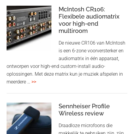
Event
en
–
McIntosh CR106:
Adaptive
Flexibele audiomatrix
4
noise
voor high-end
&
cancelling
multiroom
5
oktober
De nieuwe CR106 van McIntosh
2025
is een 6-zone voorversterker en
audiomatrix in één apparaat,
ontworpen voor high-end custom-install audio-
oplossingen. Met deze matrix kun je muziek afspelen in
overMcIntosh
meerdere …
>>
CR106:
Flexibele
audiomatrix
Sennheiser Profile
voor
Wireless review
high-
Draadloze microfoons die
end
makkelijk te gebruiken zijn, zijn