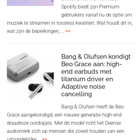
op
Spotify biedt zijn Premium-
de
gebruikers vanaf nu de optie om
des
muziek te streamen in lossless kwaliteit. Wat houdt dit in,
overSpotify
wat zijn de beperkingen, …
>>
–
uiteindelijk
nu
Bang & Olufsen kondigt
Beo Grace aan: high-
ook
end earbuds met
in
titanium driver en
‘lossless’
Adaptive noise
kwaliteit
cancelling
Bang & Olufsen heeft de Beo
Grace aangekondigd, een nieuwe generatie high-end
draadloze oordopjes. Met dit model richt het Deense
audiomerk zich op mensen die zowel houden van een
overBang
uitzonderlijke …
>>