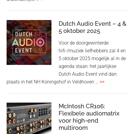
&
Olufsen
kondigt
Dutch Audio Event – 4 &
Beo
5 oktober 2025
Grace
Voor de doorgewinterde
aan:
hifi-/muziek liefhebbers zal 4 en
high-
5 oktober 2025 mogelijk al in de
end
agenda staan: het jaarlijkse
earbuds
Dutch Audio Event vind dan
met
overDutch
plaats in het NH Koningshof in Veldhoven …
>>
titanium
Audio
driver
Event
en
–
McIntosh CR106:
Adaptive
Flexibele audiomatrix
4
noise
voor high-end
&
cancelling
multiroom
5