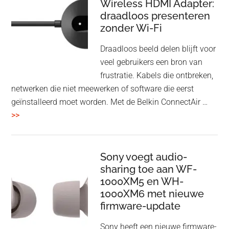
Wireless HDMI Adapter:
in
draadloos presenteren
een
zonder Wi-Fi
twist
Draadloos beeld delen blijft voor
veel gebruikers een bron van
frustratie. Kabels die ontbreken,
netwerken die niet meewerken of software die eerst
geïnstalleerd moet worden. Met de Belkin ConnectAir …
overBelkin
>>
ConnectAir
Wireless
HDMI
Sony voegt audio-
Adapter:
sharing toe aan WF-
1000XM5 en WH-
draadloos
1000XM6 met nieuwe
presenteren
firmware-update
zonder
Wi-
Sony heeft een nieuwe firmware-