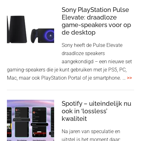
je
update
me
Sony PlayStation Pulse
Elevate: draadloze
con
game-speakers voor op
tra
de desktop
uit
uit
Sony heeft de Pulse Elevate
je
draadloze speakers
Tas
aangekondigd – een nieuwe set
Pro
gaming-speakers die je kunt gebruiken met je PS5, PC,
ove
Mac, maar ook PlayStation Portal of je smartphone. …
>>
Pla
Pul
Elev
Spotify – uiteindelijk nu
ook in ‘lossless’
dra
kwaliteit
gam
spe
Na jaren van speculatie en
voo
uitstel is het moment daar: