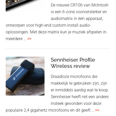
oktober
De nieuwe CR106 van McIntosh
2025
is een 6-zone voorversterker en
audiomatrix in één apparaat,
ontworpen voor high-end custom-install audio-
oplossingen. Met deze matrix kun je muziek afspelen in
overMcIntosh
meerdere …
>>
CR106:
Flexibele
audiomatrix
Sennheiser Profile
voor
Wireless review
high-
Draadloze microfoons die
end
makkelijk te gebruiken zijn, zijn
multiroom
er inmiddels aardig wat te koop.
Sennheiser heeft net een andere
insteek gevonden voor deze
overSenn
populaire 2,4 gigahertz microfoons en dit geeft …
>>