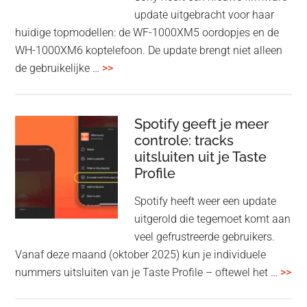
Fi
update uitgebracht voor haar
huidige topmodellen: de WF-1000XM5 oordopjes en de
WH-1000XM6 koptelefoon. De update brengt niet alleen
overSony
de gebruikelijke …
>>
voegt
audio-
sharing
Spotify geeft je meer
toe
controle: tracks
uitsluiten uit je Taste
aan
Profile
WF-
1000XM5
Spotify heeft weer een update
en
uitgerold die tegemoet komt aan
WH-
veel gefrustreerde gebruikers.
1000XM6
Vanaf deze maand (oktober 2025) kun je individuele
met
ove
nummers uitsluiten van je Taste Profile – oftewel het …
>>
nieuwe
gee
firmware-