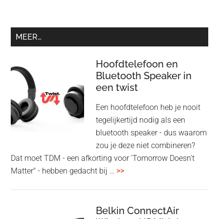
MEER…
Hoofdtelefoon en
Bluetooth Speaker in
een twist
Een hoofdtelefoon heb je nooit
tegelijkertijd nodig als een
bluetooth speaker - dus waarom
zou je deze niet combineren?
Dat moet TDM - een afkorting voor 'Tomorrow Doesn't
overHoofdtelefoon
Matter" - hebben gedacht bij …
>>
en
Bluetooth
Speaker
Belkin ConnectAir