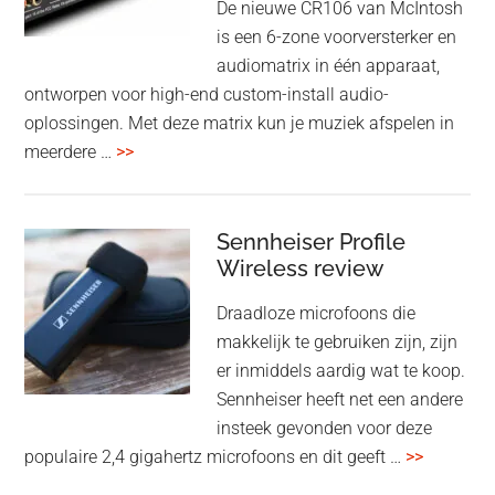
De nieuwe CR106 van McIntosh
2025
is een 6-zone voorversterker en
audiomatrix in één apparaat,
ontworpen voor high-end custom-install audio-
oplossingen. Met deze matrix kun je muziek afspelen in
overMcIntosh
meerdere …
>>
CR106:
Flexibele
audiomatrix
Sennheiser Profile
voor
Wireless review
high-
Draadloze microfoons die
end
makkelijk te gebruiken zijn, zijn
multiroom
er inmiddels aardig wat te koop.
Sennheiser heeft net een andere
insteek gevonden voor deze
overSenn
populaire 2,4 gigahertz microfoons en dit geeft …
>>
Profile