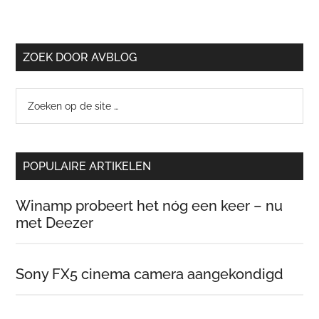
ZOEK DOOR AVBLOG
Zoeken
op
de
site
POPULAIRE ARTIKELEN
…
Winamp probeert het nóg een keer – nu
met Deezer
Sony FX5 cinema camera aangekondigd