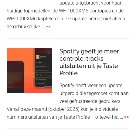
update uitgebracht voor haar
huidige topmodellen: de WF-1000XM5 oordopjes en de
WH-1000XM6 koptelefoon. De update brengt niet alleen
overSony
de gebruikelijke …
>>
voegt
audio-
sharing
Spotify geeft je meer
toe
controle: tracks
uitsluiten uit je Taste
aan
Profile
WF-
1000XM5
Spotify heeft weer een update
en
uitgerold die tegemoet komt aan
WH-
veel gefrustreerde gebruikers.
1000XM6
Vanaf deze maand (oktober 2025) kun je individuele
met
ove
nummers uitsluiten van je Taste Profile – oftewel het …
>>
nieuwe
gee
firmware-
je