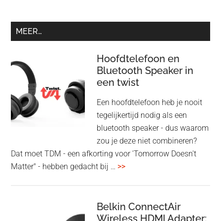
MEER…
Hoofdtelefoon en
Bluetooth Speaker in
een twist
Een hoofdtelefoon heb je nooit
tegelijkertijd nodig als een
bluetooth speaker - dus waarom
zou je deze niet combineren?
Dat moet TDM - een afkorting voor 'Tomorrow Doesn't
overHoofdtelefoon
Matter" - hebben gedacht bij …
>>
en
Bluetooth
Speaker
Belkin ConnectAir
Wireless HDMI Adapter:
in