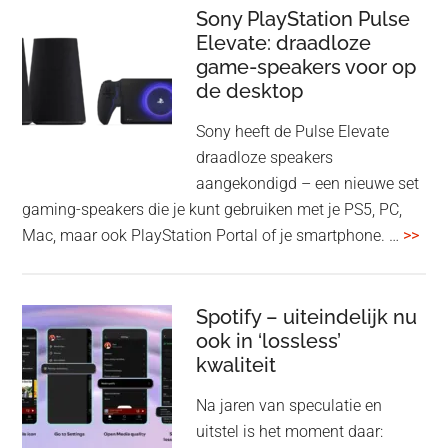
update
me
Sony PlayStation Pulse
Elevate: draadloze
con
game-speakers voor op
tra
de desktop
uit
uit
Sony heeft de Pulse Elevate
je
draadloze speakers
Tas
aangekondigd – een nieuwe set
Pro
gaming-speakers die je kunt gebruiken met je PS5, PC,
ove
Mac, maar ook PlayStation Portal of je smartphone. …
>>
Pla
Pul
Elev
Spotify – uiteindelijk nu
ook in ‘lossless’
dra
kwaliteit
gam
spe
Na jaren van speculatie en
voo
uitstel is het moment daar:
op