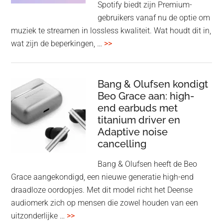
Spotify biedt zijn Premium-
de
gebruikers vanaf nu de optie om
des
muziek te streamen in lossless kwaliteit. Wat houdt dit in,
overSpotify
wat zijn de beperkingen, …
>>
–
uiteindelijk
nu
Bang & Olufsen kondigt
Beo Grace aan: high-
ook
end earbuds met
in
titanium driver en
‘lossless’
Adaptive noise
kwaliteit
cancelling
Bang & Olufsen heeft de Beo
Grace aangekondigd, een nieuwe generatie high-end
draadloze oordopjes. Met dit model richt het Deense
audiomerk zich op mensen die zowel houden van een
overBang
uitzonderlijke …
>>