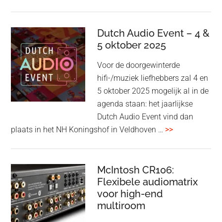
&
Olufsen
kondigt
Dutch Audio Event – 4 &
Beo
5 oktober 2025
Grace
Voor de doorgewinterde
aan:
hifi-/muziek liefhebbers zal 4 en
high-
5 oktober 2025 mogelijk al in de
end
agenda staan: het jaarlijkse
earbuds
Dutch Audio Event vind dan
met
overDutch
plaats in het NH Koningshof in Veldhoven …
>>
titanium
Audio
driver
Event
en
–
McIntosh CR106:
Adaptive
Flexibele audiomatrix
4
noise
voor high-end
&
cancelling
multiroom
5
oktober