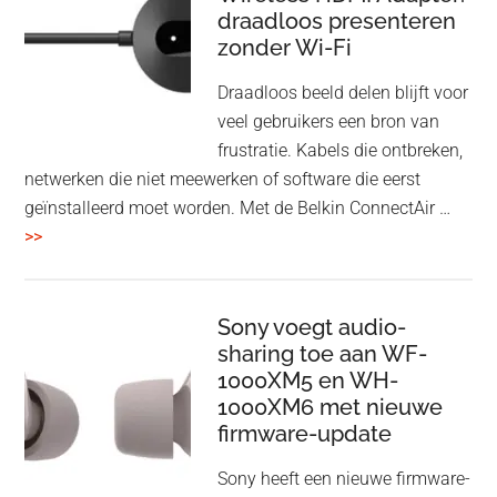
draadloos presenteren
een
zonder Wi-Fi
twist
Draadloos beeld delen blijft voor
veel gebruikers een bron van
frustratie. Kabels die ontbreken,
netwerken die niet meewerken of software die eerst
geïnstalleerd moet worden. Met de Belkin ConnectAir …
overBelkin
>>
ConnectAir
Wireless
HDMI
Sony voegt audio-
Adapter:
sharing toe aan WF-
1000XM5 en WH-
draadloos
1000XM6 met nieuwe
presenteren
firmware-update
zonder
Wi-
Sony heeft een nieuwe firmware-
Fi