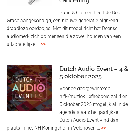
cancelling
Bang & Olufsen heeft de Beo
Grace aangekondigd, een nieuwe generatie high-end
draadloze oordopjes. Met dit model richt het Deense
audiomerk zich op mensen die zowel houden van een
overBang
uitzonderlijke …
>>
&
Olufsen
kondigt
Dutch Audio Event – 4 &
Beo
5 oktober 2025
Grace
Voor de doorgewinterde
aan:
hifi-/muziek liefhebbers zal 4 en
high-
5 oktober 2025 mogelijk al in de
end
agenda staan: het jaarlijkse
earbuds
Dutch Audio Event vind dan
met
overDutch
plaats in het NH Koningshof in Veldhoven …
>>
titanium
Audio