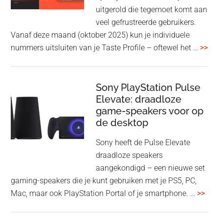
en
uitgerold die tegemoet komt aan
WH-
veel gefrustreerde gebruikers.
1000XM6
Vanaf deze maand (oktober 2025) kun je individuele
met
ove
nummers uitsluiten van je Taste Profile – oftewel het …
>>
nieuwe
gee
firmware-
je
update
me
Sony PlayStation Pulse
Elevate: draadloze
con
game-speakers voor op
tra
de desktop
uit
uit
Sony heeft de Pulse Elevate
je
draadloze speakers
Tas
aangekondigd – een nieuwe set
Pro
gaming-speakers die je kunt gebruiken met je PS5, PC,
ove
Mac, maar ook PlayStation Portal of je smartphone. …
>>
Pla
Pul