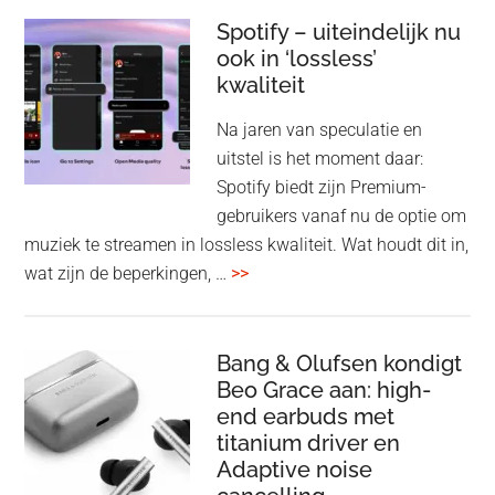
Elev
Spotify – uiteindelijk nu
ook in ‘lossless’
dra
kwaliteit
gam
spe
Na jaren van speculatie en
voo
uitstel is het moment daar:
op
Spotify biedt zijn Premium-
de
gebruikers vanaf nu de optie om
des
muziek te streamen in lossless kwaliteit. Wat houdt dit in,
overSpotify
wat zijn de beperkingen, …
>>
–
uiteindelijk
nu
Bang & Olufsen kondigt
Beo Grace aan: high-
ook
end earbuds met
in
titanium driver en
‘lossless’
Adaptive noise
kwaliteit