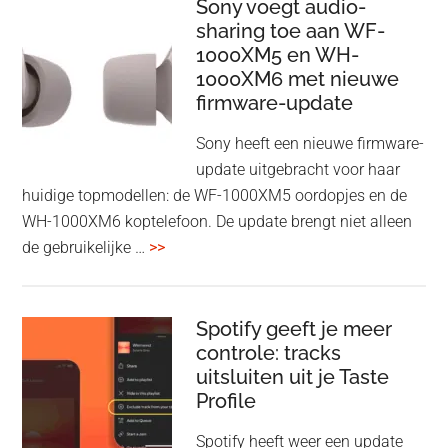
HDMI
Sony voegt audio-
Adapter:
sharing toe aan WF-
1000XM5 en WH-
draadloos
1000XM6 met nieuwe
presenteren
firmware-update
zonder
Wi-
Sony heeft een nieuwe firmware-
Fi
update uitgebracht voor haar
huidige topmodellen: de WF-1000XM5 oordopjes en de
WH-1000XM6 koptelefoon. De update brengt niet alleen
overSony
de gebruikelijke …
>>
voegt
audio-
sharing
Spotify geeft je meer
toe
controle: tracks
uitsluiten uit je Taste
aan
Profile
WF-
1000XM5
Spotify heeft weer een update