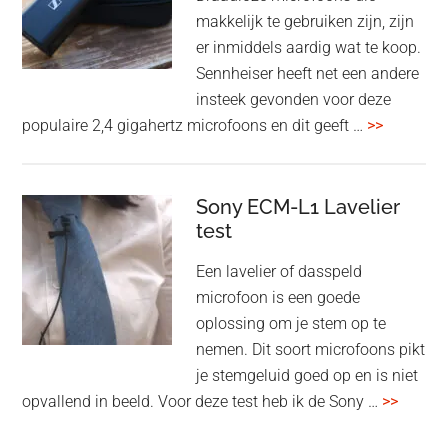
end
makkelijk te gebruiken zijn, zijn
multiroom
er inmiddels aardig wat te koop.
Sennheiser heeft net een andere
insteek gevonden voor deze
overSenn
populaire 2,4 gigahertz microfoons en dit geeft …
>>
Profile
Wireless
review
Sony ECM-L1 Lavelier
test
Een lavelier of dasspeld
microfoon is een goede
oplossing om je stem op te
nemen. Dit soort microfoons pikt
je stemgeluid goed op en is niet
overSo
opvallend in beeld. Voor deze test heb ik de Sony …
>>
ECM-