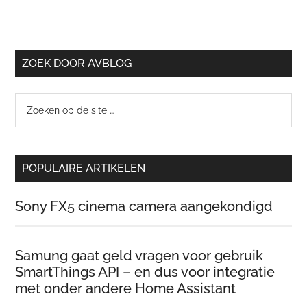
ZOEK DOOR AVBLOG
Zoeken
op
de
site
POPULAIRE ARTIKELEN
…
Sony FX5 cinema camera aangekondigd
Samung gaat geld vragen voor gebruik
SmartThings API – en dus voor integratie
met onder andere Home Assistant