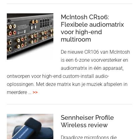
driver
Event
en
–
McIntosh CR106:
Adaptive
Flexibele audiomatrix
4
noise
voor high-end
&
cancelling
multiroom
5
oktober
De nieuwe CR106 van McIntosh
2025
is een 6-zone voorversterker en
audiomatrix in één apparaat,
ontworpen voor high-end custom-install audio-
oplossingen. Met deze matrix kun je muziek afspelen in
overMcIntosh
meerdere …
>>
CR106:
Flexibele
audiomatrix
Sennheiser Profile
voor
Wireless review
high-
Draadloze microfoons die