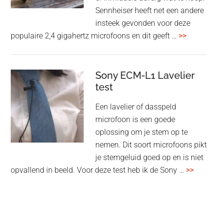
Sennheiser heeft net een andere
insteek gevonden voor deze
overSenn
populaire 2,4 gigahertz microfoons en dit geeft …
>>
Profile
Wireless
review
Sony ECM-L1 Lavelier
test
Een lavelier of dasspeld
microfoon is een goede
oplossing om je stem op te
nemen. Dit soort microfoons pikt
je stemgeluid goed op en is niet
overSo
opvallend in beeld. Voor deze test heb ik de Sony …
>>
ECM-
L1
Lavelie