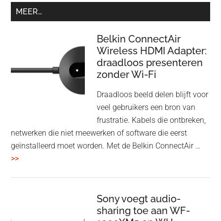
MEER…
Belkin ConnectAir
Wireless HDMI Adapter:
draadloos presenteren
zonder Wi-Fi
Draadloos beeld delen blijft voor
veel gebruikers een bron van
frustratie. Kabels die ontbreken,
netwerken die niet meewerken of software die eerst
geïnstalleerd moet worden. Met de Belkin ConnectAir …
overBelkin
>>
ConnectAir
Wireless
HDMI
Sony voegt audio-
Adapter:
sharing toe aan WF-