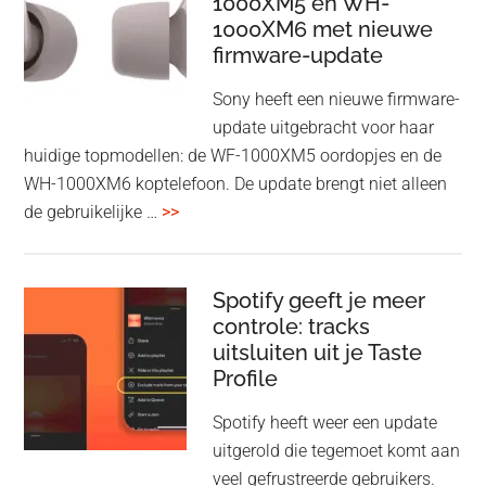
1000XM5 en WH-
draadloos
1000XM6 met nieuwe
presenteren
firmware-update
zonder
Wi-
Sony heeft een nieuwe firmware-
Fi
update uitgebracht voor haar
huidige topmodellen: de WF-1000XM5 oordopjes en de
WH-1000XM6 koptelefoon. De update brengt niet alleen
overSony
de gebruikelijke …
>>
voegt
audio-
sharing
Spotify geeft je meer
toe
controle: tracks
uitsluiten uit je Taste
aan
Profile
WF-
1000XM5
Spotify heeft weer een update
en
uitgerold die tegemoet komt aan
WH-
veel gefrustreerde gebruikers.