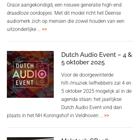
Grace aangekondigd, een nieuwe generatie high-end
draadloze oordopjes. Met dit model richt het Deense
audiomerk zich op mensen die zowel houden van een
overBang
uitzonderlijke …
>>
&
Olufsen
kondigt
Dutch Audio Event – 4 &
Beo
5 oktober 2025
Grace
Voor de doorgewinterde
aan:
hifi-/muziek liefhebbers zal 4 en
high-
5 oktober 2025 mogelijk al in de
end
agenda staan: het jaarlijkse
earbuds
Dutch Audio Event vind dan
met
overDutch
plaats in het NH Koningshof in Veldhoven …
>>
titanium
Audio
driver
Event
en
–