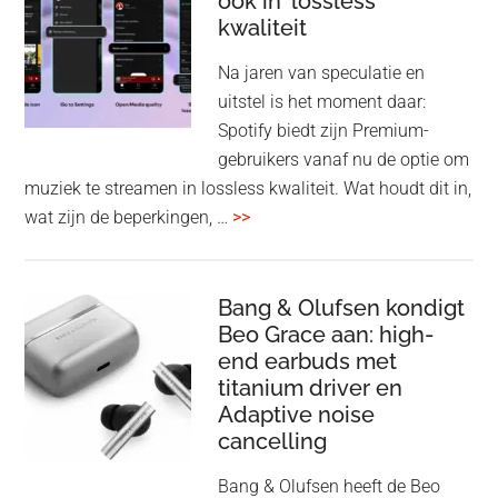
ook in ‘lossless’
kwaliteit
gam
spe
Na jaren van speculatie en
voo
uitstel is het moment daar:
op
Spotify biedt zijn Premium-
de
gebruikers vanaf nu de optie om
des
muziek te streamen in lossless kwaliteit. Wat houdt dit in,
overSpotify
wat zijn de beperkingen, …
>>
–
uiteindelijk
nu
Bang & Olufsen kondigt
Beo Grace aan: high-
ook
end earbuds met
in
titanium driver en
‘lossless’
Adaptive noise
kwaliteit
cancelling
Bang & Olufsen heeft de Beo