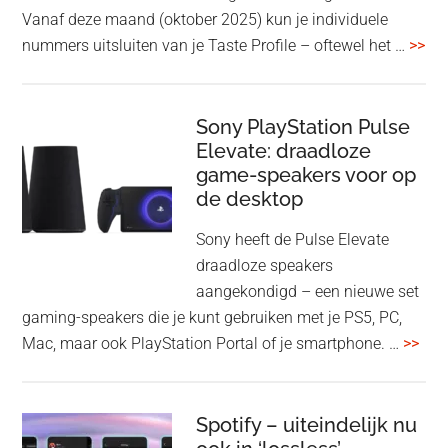
1000XM6
Vanaf deze maand (oktober 2025) kun je individuele
met
ove
nummers uitsluiten van je Taste Profile – oftewel het …
>>
nieuwe
gee
firmware-
je
update
me
Sony PlayStation Pulse
Elevate: draadloze
con
game-speakers voor op
tra
de desktop
uit
uit
Sony heeft de Pulse Elevate
je
draadloze speakers
Tas
aangekondigd – een nieuwe set
Pro
gaming-speakers die je kunt gebruiken met je PS5, PC,
ove
Mac, maar ook PlayStation Portal of je smartphone. …
>>
Pla
Pul
Elev
Spotify – uiteindelijk nu
dra