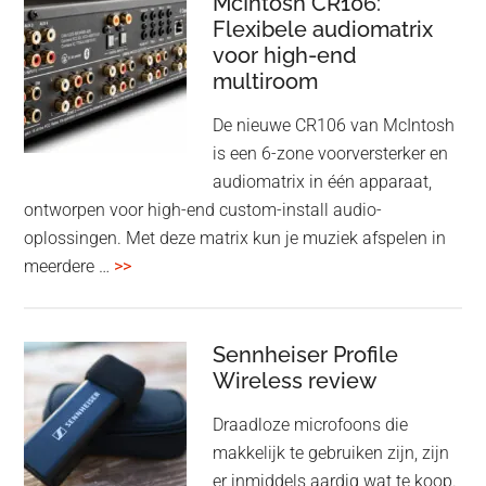
McIntosh CR106:
Adaptive
Flexibele audiomatrix
4
noise
voor high-end
&
cancelling
multiroom
5
oktober
De nieuwe CR106 van McIntosh
2025
is een 6-zone voorversterker en
audiomatrix in één apparaat,
ontworpen voor high-end custom-install audio-
oplossingen. Met deze matrix kun je muziek afspelen in
overMcIntosh
meerdere …
>>
CR106:
Flexibele
audiomatrix
Sennheiser Profile
voor
Wireless review
high-
Draadloze microfoons die
end
makkelijk te gebruiken zijn, zijn
multiroom
er inmiddels aardig wat te koop.