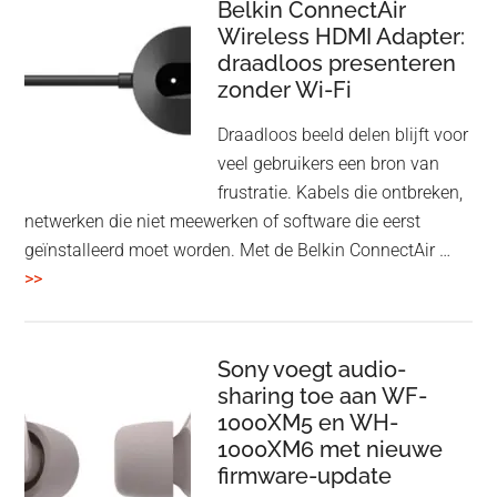
Speaker
Belkin ConnectAir
Wireless HDMI Adapter:
in
draadloos presenteren
een
zonder Wi-Fi
twist
Draadloos beeld delen blijft voor
veel gebruikers een bron van
frustratie. Kabels die ontbreken,
netwerken die niet meewerken of software die eerst
geïnstalleerd moet worden. Met de Belkin ConnectAir …
overBelkin
>>
ConnectAir
Wireless
HDMI
Sony voegt audio-
Adapter:
sharing toe aan WF-
1000XM5 en WH-
draadloos
1000XM6 met nieuwe
presenteren
firmware-update
zonder