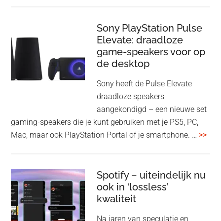
gee
firmware-
je
update
me
Sony PlayStation Pulse
Elevate: draadloze
con
game-speakers voor op
tra
de desktop
uit
uit
Sony heeft de Pulse Elevate
je
draadloze speakers
Tas
aangekondigd – een nieuwe set
Pro
gaming-speakers die je kunt gebruiken met je PS5, PC,
ove
Mac, maar ook PlayStation Portal of je smartphone. …
>>
Pla
Pul
Elev
Spotify – uiteindelijk nu
ook in ‘lossless’
dra
kwaliteit
gam
spe
Na jaren van speculatie en