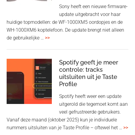
Wi-
Sony heeft een nieuwe firmware-
Fi
update uitgebracht voor haar
huidige topmodellen: de WF-1000XM5 oordopjes en de
WH-1000XM6 koptelefoon. De update brengt niet alleen
overSony
de gebruikelijke …
>>
voegt
audio-
sharing
Spotify geeft je meer
toe
controle: tracks
uitsluiten uit je Taste
aan
Profile
WF-
1000XM5
Spotify heeft weer een update
en
uitgerold die tegemoet komt aan
WH-
veel gefrustreerde gebruikers.
1000XM6
Vanaf deze maand (oktober 2025) kun je individuele
met
ove
nummers uitsluiten van je Taste Profile – oftewel het …
>>
nieuwe