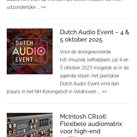
overBang
uitzonderlijke …
>>
&
Olufsen
kondigt
Dutch Audio Event – 4 &
Beo
5 oktober 2025
Grace
Voor de doorgewinterde
aan:
hifi-/muziek liefhebbers zal 4 en
high-
5 oktober 2025 mogelijk al in de
end
agenda staan: het jaarlijkse
earbuds
Dutch Audio Event vind dan
met
overDutch
plaats in het NH Koningshof in Veldhoven …
>>
titanium
Audio
driver
Event
en
–
McIntosh CR106:
Adaptive
Flexibele audiomatrix
4
noise
voor high-end
&
cancelling