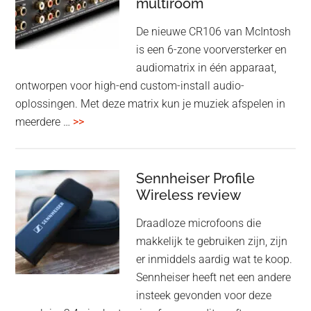
multiroom
5
oktober
De nieuwe CR106 van McIntosh
2025
is een 6-zone voorversterker en
audiomatrix in één apparaat,
ontworpen voor high-end custom-install audio-
oplossingen. Met deze matrix kun je muziek afspelen in
overMcIntosh
meerdere …
>>
CR106:
Flexibele
audiomatrix
Sennheiser Profile
voor
Wireless review
high-
Draadloze microfoons die
end
makkelijk te gebruiken zijn, zijn
multiroom
er inmiddels aardig wat te koop.
Sennheiser heeft net een andere
insteek gevonden voor deze