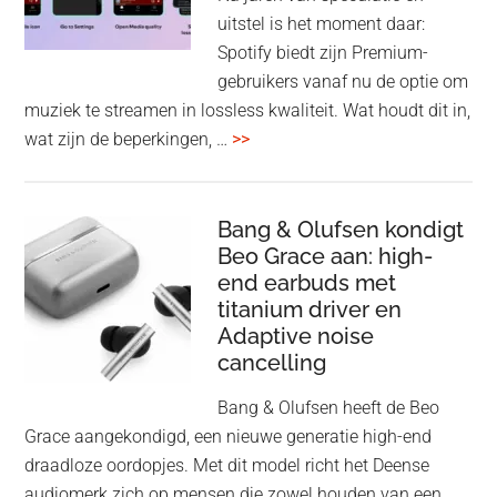
voo
uitstel is het moment daar:
op
Spotify biedt zijn Premium-
de
gebruikers vanaf nu de optie om
des
muziek te streamen in lossless kwaliteit. Wat houdt dit in,
overSpotify
wat zijn de beperkingen, …
>>
–
uiteindelijk
nu
Bang & Olufsen kondigt
Beo Grace aan: high-
ook
end earbuds met
in
titanium driver en
‘lossless’
Adaptive noise
kwaliteit
cancelling
Bang & Olufsen heeft de Beo
Grace aangekondigd, een nieuwe generatie high-end
draadloze oordopjes. Met dit model richt het Deense
audiomerk zich op mensen die zowel houden van een