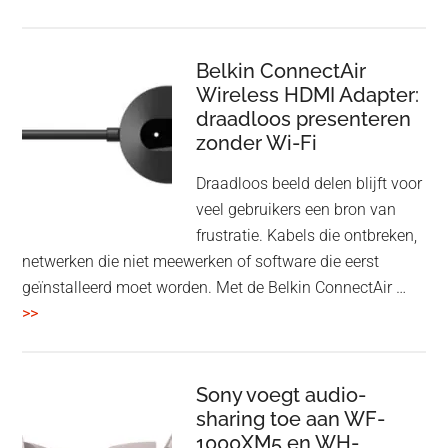
en
Bluetooth
Speaker
Belkin ConnectAir
Wireless HDMI Adapter:
in
draadloos presenteren
een
zonder Wi-Fi
twist
Draadloos beeld delen blijft voor
veel gebruikers een bron van
frustratie. Kabels die ontbreken,
netwerken die niet meewerken of software die eerst
geïnstalleerd moet worden. Met de Belkin ConnectAir …
overBelkin
>>
ConnectAir
Wireless
HDMI
Sony voegt audio-
Adapter:
sharing toe aan WF-
1000XM5 en WH-
draadloos