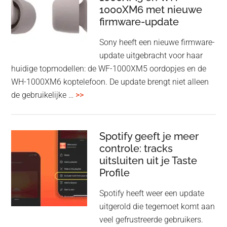
1000XM6 met nieuwe
presenteren
firmware-update
zonder
Wi-
Sony heeft een nieuwe firmware-
Fi
update uitgebracht voor haar
huidige topmodellen: de WF-1000XM5 oordopjes en de
WH-1000XM6 koptelefoon. De update brengt niet alleen
overSony
de gebruikelijke …
>>
voegt
audio-
sharing
Spotify geeft je meer
toe
controle: tracks
uitsluiten uit je Taste
aan
Profile
WF-
1000XM5
Spotify heeft weer een update
en
uitgerold die tegemoet komt aan
WH-
veel gefrustreerde gebruikers.
1000XM6