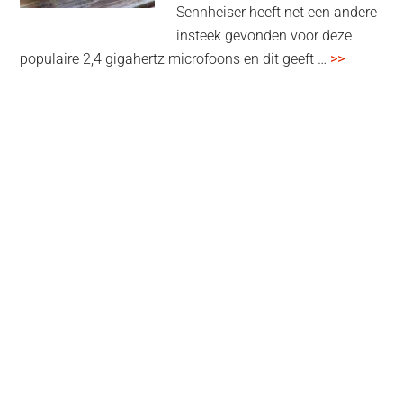
Sennheiser heeft net een andere
insteek gevonden voor deze
overSenn
populaire 2,4 gigahertz microfoons en dit geeft …
>>
Profile
Wireless
review