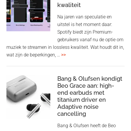
kwaliteit
gam
spe
Na jaren van speculatie en
voo
uitstel is het moment daar:
op
Spotify biedt zijn Premium-
de
gebruikers vanaf nu de optie om
des
muziek te streamen in lossless kwaliteit. Wat houdt dit in,
overSpotify
wat zijn de beperkingen, …
>>
–
uiteindelijk
nu
Bang & Olufsen kondigt
Beo Grace aan: high-
ook
end earbuds met
in
titanium driver en
‘lossless’
Adaptive noise
kwaliteit
cancelling
Bang & Olufsen heeft de Beo