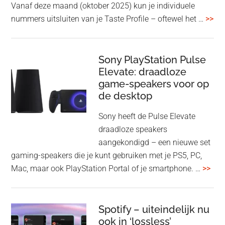
Vanaf deze maand (oktober 2025) kun je individuele
met
ove
nummers uitsluiten van je Taste Profile – oftewel het …
>>
nieuwe
gee
firmware-
je
update
me
Sony PlayStation Pulse
Elevate: draadloze
con
game-speakers voor op
tra
de desktop
uit
uit
Sony heeft de Pulse Elevate
je
draadloze speakers
Tas
aangekondigd – een nieuwe set
Pro
gaming-speakers die je kunt gebruiken met je PS5, PC,
ove
Mac, maar ook PlayStation Portal of je smartphone. …
>>
Pla
Pul
Elev
Spotify – uiteindelijk nu
ook in ‘lossless’
dra