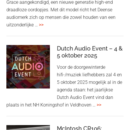
Grace aangekondigd, een nieuwe generatie high-end
draadloze oordopjes. Met dit model richt het Deense
audiomerk zich op mensen die zowel houden van een
overBang
uitzonderlijke …
>>
&
Olufsen
kondigt
Dutch Audio Event – 4 &
Beo
5 oktober 2025
Grace
Voor de doorgewinterde
aan:
hifi-/muziek liefhebbers zal 4 en
high-
5 oktober 2025 mogelijk al in de
end
agenda staan: het jaarlijkse
earbuds
Dutch Audio Event vind dan
met
overDutch
plaats in het NH Koningshof in Veldhoven …
>>
titanium
Audio
driver
Event
en
–
McIntosh CR106: