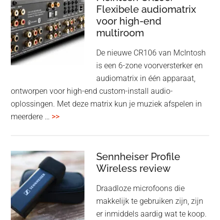
Adaptive
Flexibele audiomatrix
4
noise
voor high-end
&
cancelling
multiroom
5
oktober
De nieuwe CR106 van McIntosh
2025
is een 6-zone voorversterker en
audiomatrix in één apparaat,
ontworpen voor high-end custom-install audio-
oplossingen. Met deze matrix kun je muziek afspelen in
overMcIntosh
meerdere …
>>
CR106:
Flexibele
audiomatrix
Sennheiser Profile
voor
Wireless review
high-
Draadloze microfoons die
end
makkelijk te gebruiken zijn, zijn
multiroom
er inmiddels aardig wat te koop.