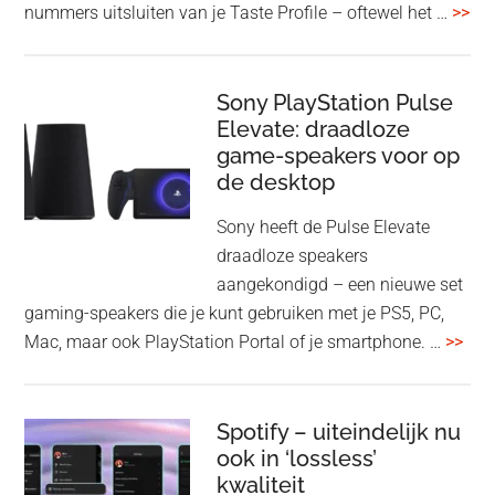
ove
nummers uitsluiten van je Taste Profile – oftewel het …
>>
nieuwe
gee
firmware-
je
update
me
Sony PlayStation Pulse
Elevate: draadloze
con
game-speakers voor op
tra
de desktop
uit
uit
Sony heeft de Pulse Elevate
je
draadloze speakers
Tas
aangekondigd – een nieuwe set
Pro
gaming-speakers die je kunt gebruiken met je PS5, PC,
ove
Mac, maar ook PlayStation Portal of je smartphone. …
>>
Pla
Pul
Elev
Spotify – uiteindelijk nu
ook in ‘lossless’
dra
kwaliteit
gam