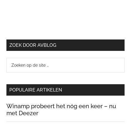
ZOEK DOOR AVBLOG
Zoeken
op
de
site
POPULAIRE ARTIKELEN
…
Winamp probeert het nóg een keer – nu
met Deezer