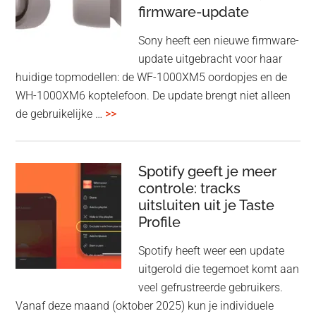
firmware-update
zonder
Wi-
Sony heeft een nieuwe firmware-
Fi
update uitgebracht voor haar
huidige topmodellen: de WF-1000XM5 oordopjes en de
WH-1000XM6 koptelefoon. De update brengt niet alleen
overSony
de gebruikelijke …
>>
voegt
audio-
sharing
Spotify geeft je meer
toe
controle: tracks
uitsluiten uit je Taste
aan
Profile
WF-
1000XM5
Spotify heeft weer een update
en
uitgerold die tegemoet komt aan
WH-
veel gefrustreerde gebruikers.
1000XM6
Vanaf deze maand (oktober 2025) kun je individuele
met