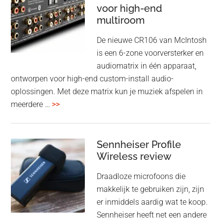
noise
voor high-end
&
cancelling
multiroom
5
oktober
De nieuwe CR106 van McIntosh
2025
is een 6-zone voorversterker en
audiomatrix in één apparaat,
ontworpen voor high-end custom-install audio-
oplossingen. Met deze matrix kun je muziek afspelen in
overMcIntosh
meerdere …
>>
CR106:
Flexibele
audiomatrix
Sennheiser Profile
voor
Wireless review
high-
Draadloze microfoons die
end
makkelijk te gebruiken zijn, zijn
multiroom
er inmiddels aardig wat te koop.
Sennheiser heeft net een andere