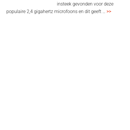
insteek gevonden voor deze
overSenn
populaire 2,4 gigahertz microfoons en dit geeft …
>>
Profile
Wireless
review