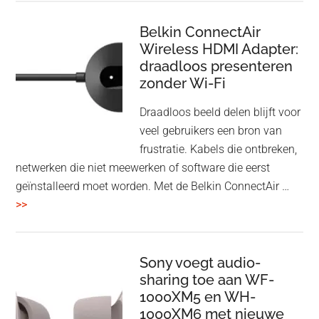
Bluetooth
Speaker
Belkin ConnectAir
Wireless HDMI Adapter:
in
draadloos presenteren
een
zonder Wi-Fi
twist
Draadloos beeld delen blijft voor
veel gebruikers een bron van
frustratie. Kabels die ontbreken,
netwerken die niet meewerken of software die eerst
geïnstalleerd moet worden. Met de Belkin ConnectAir …
overBelkin
>>
ConnectAir
Wireless
HDMI
Sony voegt audio-
Adapter:
sharing toe aan WF-
1000XM5 en WH-
draadloos
1000XM6 met nieuwe
presenteren