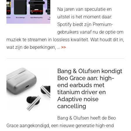
spe
Na jaren van speculatie en
voo
uitstel is het moment daar:
op
Spotify biedt zijn Premium-
de
gebruikers vanaf nu de optie om
des
muziek te streamen in lossless kwaliteit. Wat houdt dit in,
overSpotify
wat zijn de beperkingen, …
>>
–
uiteindelijk
nu
Bang & Olufsen kondigt
Beo Grace aan: high-
ook
end earbuds met
in
titanium driver en
‘lossless’
Adaptive noise
kwaliteit
cancelling
Bang & Olufsen heeft de Beo
Grace aangekondigd, een nieuwe generatie high-end