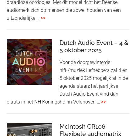
draadloze oordopjes. Met dit model richt het Deense
audiomerk zich op mensen die zowel houden van een
overBang
uitzonderlijke …
>>
&
Olufsen
kondigt
Dutch Audio Event – 4 &
Beo
5 oktober 2025
Grace
Voor de doorgewinterde
aan:
hifi-/muziek liefhebbers zal 4 en
high-
5 oktober 2025 mogelijk al in de
end
agenda staan: het jaarlijkse
earbuds
Dutch Audio Event vind dan
met
overDutch
plaats in het NH Koningshof in Veldhoven …
>>
titanium
Audio
driver
Event
en
–
McIntosh CR106:
Adaptive
Flexibele audiomatrix
4