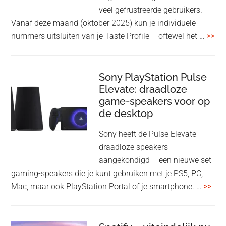
WH-
veel gefrustreerde gebruikers.
1000XM6
Vanaf deze maand (oktober 2025) kun je individuele
met
ove
nummers uitsluiten van je Taste Profile – oftewel het …
>>
nieuwe
gee
firmware-
je
update
me
Sony PlayStation Pulse
Elevate: draadloze
con
game-speakers voor op
tra
de desktop
uit
uit
Sony heeft de Pulse Elevate
je
draadloze speakers
Tas
aangekondigd – een nieuwe set
Pro
gaming-speakers die je kunt gebruiken met je PS5, PC,
ove
Mac, maar ook PlayStation Portal of je smartphone. …
>>
Pla
Pul
Elev