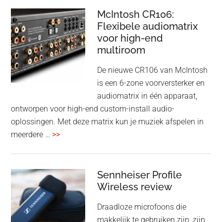
en
–
McIntosh CR106:
Adaptive
Flexibele audiomatrix
4
noise
voor high-end
&
cancelling
multiroom
5
oktober
De nieuwe CR106 van McIntosh
2025
is een 6-zone voorversterker en
audiomatrix in één apparaat,
ontworpen voor high-end custom-install audio-
oplossingen. Met deze matrix kun je muziek afspelen in
overMcIntosh
meerdere …
>>
CR106:
Flexibele
audiomatrix
Sennheiser Profile
voor
Wireless review
high-
Draadloze microfoons die
end
makkelijk te gebruiken zijn, zijn