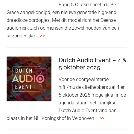
Bang & Olufsen heeft de Beo
Grace aangekondigd, een nieuwe generatie high-end
draadloze oordopjes. Met dit model richt het Deense
audiomerk zich op mensen die zowel houden van een
overBang
uitzonderlijke …
>>
&
Olufsen
kondigt
Dutch Audio Event – 4 &
Beo
5 oktober 2025
Grace
Voor de doorgewinterde
aan:
hifi-/muziek liefhebbers zal 4 en
high-
5 oktober 2025 mogelijk al in de
end
agenda staan: het jaarlijkse
earbuds
Dutch Audio Event vind dan
met
overDutch
plaats in het NH Koningshof in Veldhoven …
>>
titanium
Audio
driver
Event