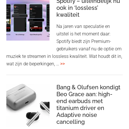
Spotify – uiteindelijk nu
ook in ‘lossless’
dra
kwaliteit
gam
spe
Na jaren van speculatie en
voo
uitstel is het moment daar:
op
Spotify biedt zijn Premium-
de
gebruikers vanaf nu de optie om
des
muziek te streamen in lossless kwaliteit. Wat houdt dit in,
overSpotify
wat zijn de beperkingen, …
>>
–
uiteindelijk
nu
Bang & Olufsen kondigt
Beo Grace aan: high-
ook
end earbuds met
in
titanium driver en
‘lossless’
Adaptive noise
kwaliteit
cancelling