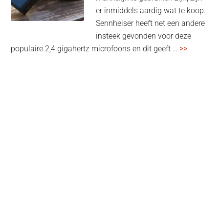
multiroom
er inmiddels aardig wat te koop.
Sennheiser heeft net een andere
insteek gevonden voor deze
overSenn
populaire 2,4 gigahertz microfoons en dit geeft …
>>
Profile
Wireless
review