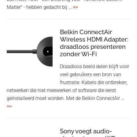
overHoofdtelefoon
Matter" - hebben gedacht bij …
>>
en
Bluetooth
Speaker
Belkin ConnectAir
Wireless HDMI Adapter:
in
draadloos presenteren
een
zonder Wi-Fi
twist
Draadloos beeld delen blijft voor
veel gebruikers een bron van
frustratie. Kabels die ontbreken,
netwerken die niet meewerken of software die eerst
geïnstalleerd moet worden. Met de Belkin ConnectAir …
overBelkin
>>
ConnectAir
Wireless
HDMI
Sony voegt audio-