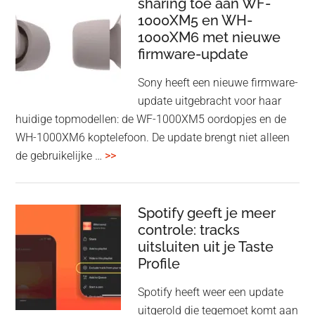
Adapter:
sharing toe aan WF-
1000XM5 en WH-
draadloos
1000XM6 met nieuwe
presenteren
firmware-update
zonder
Wi-
Sony heeft een nieuwe firmware-
Fi
update uitgebracht voor haar
huidige topmodellen: de WF-1000XM5 oordopjes en de
WH-1000XM6 koptelefoon. De update brengt niet alleen
overSony
de gebruikelijke …
>>
voegt
audio-
sharing
Spotify geeft je meer
toe
controle: tracks
uitsluiten uit je Taste
aan
Profile
WF-
1000XM5
Spotify heeft weer een update
en
uitgerold die tegemoet komt aan