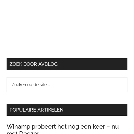
ZOEK DOOR AVBLOG
Zoeken
op
de
site
POPULAIRE ARTIKELEN
…
Winamp probeert het nóg een keer – nu
met Deezer