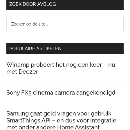
ZOEK DOOR AVBLOG
Zoeken
op
de
site
POPULAIRE ARTIKELEN
…
Winamp probeert het nóg een keer – nu
met Deezer
Sony FX5 cinema camera aangekondigd
Samung gaat geld vragen voor gebruik
SmartThings API – en dus voor integratie
met onder andere Home Assistant