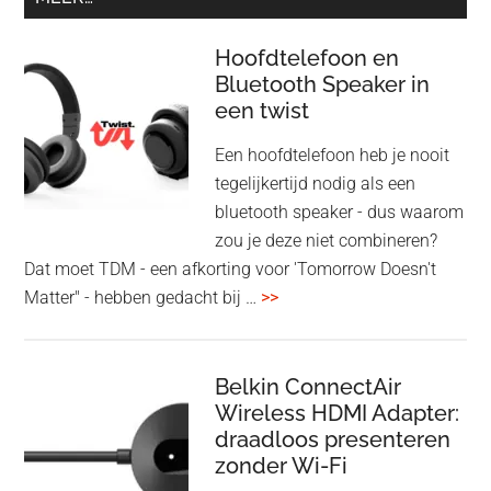
Hoofdtelefoon en
Bluetooth Speaker in
een twist
Een hoofdtelefoon heb je nooit
tegelijkertijd nodig als een
bluetooth speaker - dus waarom
zou je deze niet combineren?
Dat moet TDM - een afkorting voor 'Tomorrow Doesn't
overHoofdtelefoon
Matter" - hebben gedacht bij …
>>
en
Bluetooth
Speaker
Belkin ConnectAir
Wireless HDMI Adapter:
in
draadloos presenteren
een
zonder Wi-Fi
twist