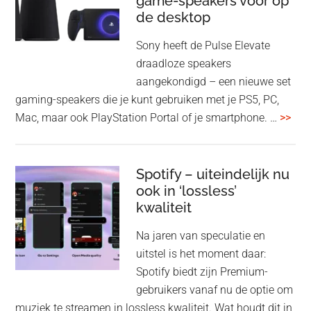
game-speakers voor op
tra
de desktop
uit
uit
Sony heeft de Pulse Elevate
je
draadloze speakers
Tas
aangekondigd – een nieuwe set
Pro
gaming-speakers die je kunt gebruiken met je PS5, PC,
ove
Mac, maar ook PlayStation Portal of je smartphone. …
>>
Pla
Pul
Elev
Spotify – uiteindelijk nu
ook in ‘lossless’
dra
kwaliteit
gam
spe
Na jaren van speculatie en
voo
uitstel is het moment daar:
op
Spotify biedt zijn Premium-
de
gebruikers vanaf nu de optie om
des
muziek te streamen in lossless kwaliteit. Wat houdt dit in,