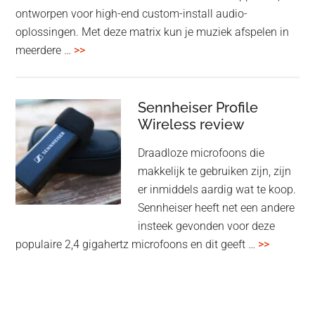
ontworpen voor high-end custom-install audio-
oplossingen. Met deze matrix kun je muziek afspelen in
overMcIntosh
meerdere …
>>
CR106:
Flexibele
audiomatrix
Sennheiser Profile
voor
Wireless review
high-
Draadloze microfoons die
end
makkelijk te gebruiken zijn, zijn
multiroom
er inmiddels aardig wat te koop.
Sennheiser heeft net een andere
insteek gevonden voor deze
overSenn
populaire 2,4 gigahertz microfoons en dit geeft …
>>
Profile
Wireless
review