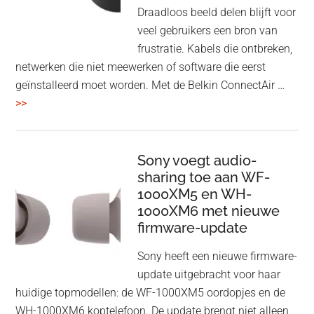
Draadloos beeld delen blijft voor
veel gebruikers een bron van
frustratie. Kabels die ontbreken,
netwerken die niet meewerken of software die eerst
geïnstalleerd moet worden. Met de Belkin ConnectAir …
overBelkin
>>
ConnectAir
Wireless
HDMI
Sony voegt audio-
Adapter:
sharing toe aan WF-
1000XM5 en WH-
draadloos
1000XM6 met nieuwe
presenteren
firmware-update
zonder
Wi-
Sony heeft een nieuwe firmware-
Fi
update uitgebracht voor haar
huidige topmodellen: de WF-1000XM5 oordopjes en de
WH-1000XM6 koptelefoon. De update brengt niet alleen