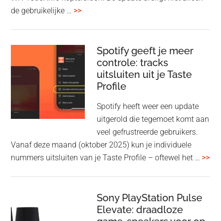
overSony
de gebruikelijke …
>>
voegt
audio-
sharing
Spotify geeft je meer
toe
controle: tracks
uitsluiten uit je Taste
aan
Profile
WF-
1000XM5
Spotify heeft weer een update
en
uitgerold die tegemoet komt aan
WH-
veel gefrustreerde gebruikers.
1000XM6
Vanaf deze maand (oktober 2025) kun je individuele
met
ove
nummers uitsluiten van je Taste Profile – oftewel het …
>>
nieuwe
gee
firmware-
je
update
me
Sony PlayStation Pulse
Elevate: draadloze
con