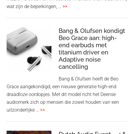
overSpotify
wat zijn de beperkingen, …
>>
–
uiteindelijk
nu
Bang & Olufsen kondigt
Beo Grace aan: high-
ook
end earbuds met
in
titanium driver en
‘lossless’
Adaptive noise
kwaliteit
cancelling
Bang & Olufsen heeft de Beo
Grace aangekondigd, een nieuwe generatie high-end
draadloze oordopjes. Met dit model richt het Deense
audiomerk zich op mensen die zowel houden van een
overBang
uitzonderlijke …
>>
&
Olufsen
kondigt