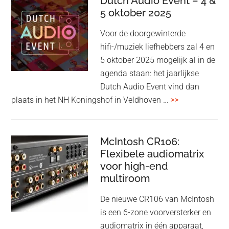
Dutch Audio Event – 4 &
Beo
5 oktober 2025
Grace
Voor de doorgewinterde
aan:
hifi-/muziek liefhebbers zal 4 en
high-
5 oktober 2025 mogelijk al in de
end
agenda staan: het jaarlijkse
earbuds
Dutch Audio Event vind dan
met
overDutch
plaats in het NH Koningshof in Veldhoven …
>>
titanium
Audio
driver
Event
en
–
McIntosh CR106:
Adaptive
Flexibele audiomatrix
4
noise
voor high-end
&
cancelling
multiroom
5
oktober
De nieuwe CR106 van McIntosh
2025
is een 6-zone voorversterker en
audiomatrix in één apparaat,