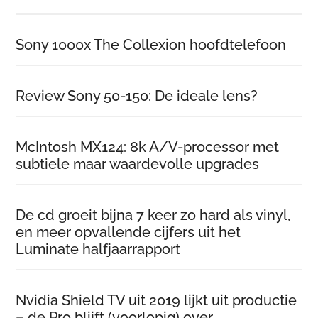
Sony 1000x The Collexion hoofdtelefoon
Review Sony 50-150: De ideale lens?
McIntosh MX124: 8k A/V-processor met
subtiele maar waardevolle upgrades
De cd groeit bijna 7 keer zo hard als vinyl,
en meer opvallende cijfers uit het
Luminate halfjaarrapport
Nvidia Shield TV uit 2019 lijkt uit productie
– de Pro blijft (voorlopig) over