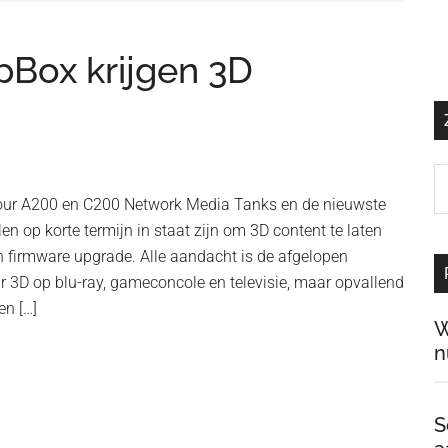
Box krijgen 3D
Z
o
our A200 en C200 Network Media Tanks en de nieuwste
d
n op korte termijn in staat zijn om 3D content te laten
si
n firmware upgrade. Alle aandacht is de afgelopen
…
3D op blu-ray, gameconcole en televisie, maar opvallend
en […]
W
n
S