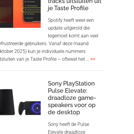
tracks uitsluiten uit
aan
je Taste Profile
WF-
1000XM5
Spotify heeft weer een
en
update uitgerold die
WH-
tegemoet komt aan veel
1000XM6
efrustreerde gebruikers. Vanaf deze maand
met
oktober 2025) kun je individuele nummers
nieuwe
overSpotify
tsluiten van je Taste Profile – oftewel het …
>>
firmware-
geeft
update
je
meer
Sony PlayStation
Pulse Elevate:
controle:
draadloze game-
tracks
speakers voor op
uitsluiten
de desktop
uit
je
Sony heeft de Pulse
Taste
Elevate draadloze