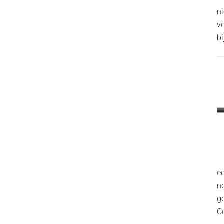
n
v
bi
ee
n
g
C