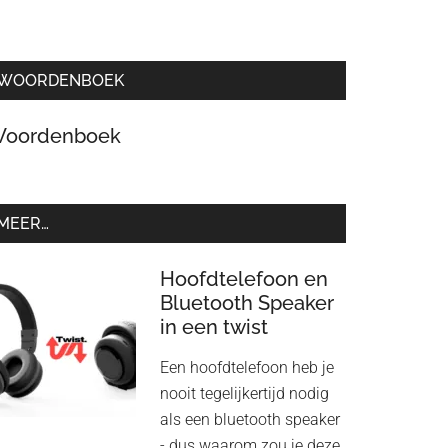
WOORDENBOEK
oordenboek
MEER…
Hoofdtelefoon en
Bluetooth Speaker
in een twist
Een hoofdtelefoon heb je
nooit tegelijkertijd nodig
als een bluetooth speaker
- dus waarom zou je deze