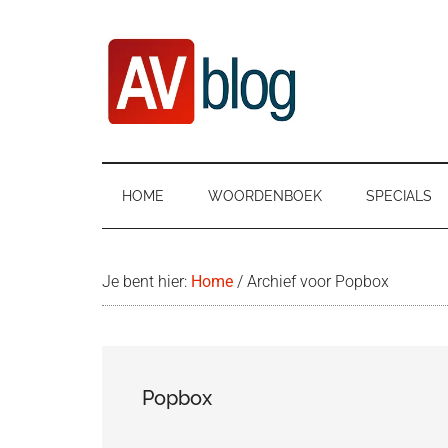
Door
Ga
Spring
naar
naar
naar
de
secundair
de
hoofd
menu
eerste
inhoud
sidebar
AVblog
HOME
WOORDENBOEK
SPECIALS
Je bent hier:
Home
/
Archief voor Popbox
Popbox