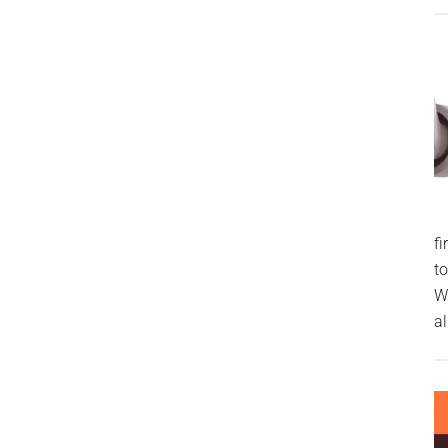
f
t
W
al