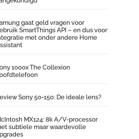
angekondigd
amung gaat geld vragen voor
ebruik SmartThings API – en dus voor
ntegratie met onder andere Home
ssistant
ony 1000x The Collexion
oofdtelefoon
eview Sony 50-150: De ideale lens?
cIntosh MX124: 8k A/V-processor
et subtiele maar waardevolle
pgrades