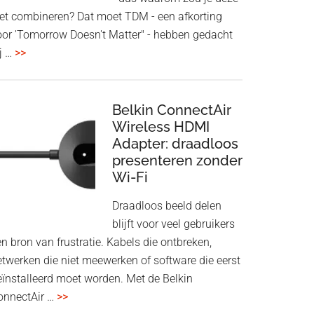
iet combineren? Dat moet TDM - een afkorting
oor 'Tomorrow Doesn't Matter" - hebben gedacht
overHoofdtelefoon
j …
>>
en
Bluetooth
Speaker
Belkin ConnectAir
in
Wireless HDMI
Adapter: draadloos
een
presenteren zonder
twist
Wi-Fi
Draadloos beeld delen
blijft voor veel gebruikers
n bron van frustratie. Kabels die ontbreken,
etwerken die niet meewerken of software die eerst
eïnstalleerd moet worden. Met de Belkin
overBelkin
onnectAir …
>>