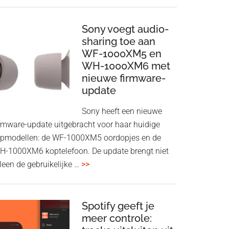
ConnectAir
Wireless
HDMI
Sony voegt audio-
Adapter:
sharing toe aan
WF-1000XM5 en
draadloos
WH-1000XM6 met
presenteren
nieuwe firmware-
zonder
update
Wi-
Fi
Sony heeft een nieuwe
irmware-update uitgebracht voor haar huidige
opmodellen: de WF-1000XM5 oordopjes en de
H-1000XM6 koptelefoon. De update brengt niet
overSony
leen de gebruikelijke …
>>
voegt
audio-
sharing
Spotify geeft je
meer controle:
toe