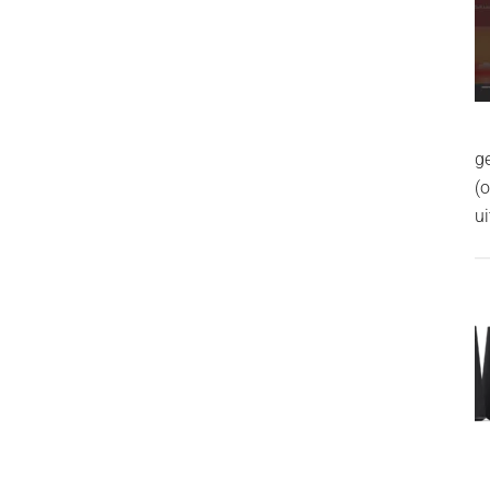
g
(
ui