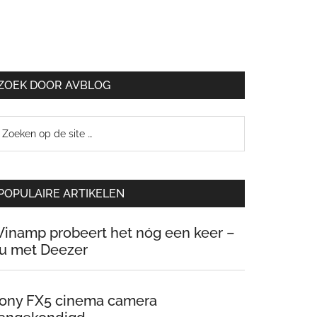
ZOEK DOOR AVBLOG
oeken
p
e
te
POPULAIRE ARTIKELEN
inamp probeert het nóg een keer –
u met Deezer
ony FX5 cinema camera