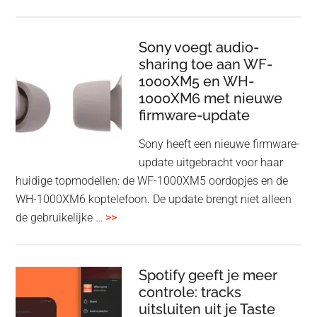
ConnectAir
Wireless
HDMI
Sony voegt audio-
Adapter:
sharing toe aan WF-
1000XM5 en WH-
draadloos
1000XM6 met nieuwe
presenteren
firmware-update
zonder
Wi-
Sony heeft een nieuwe firmware-
Fi
update uitgebracht voor haar
huidige topmodellen: de WF-1000XM5 oordopjes en de
WH-1000XM6 koptelefoon. De update brengt niet alleen
overSony
de gebruikelijke …
>>
voegt
audio-
sharing
Spotify geeft je meer
toe
controle: tracks
uitsluiten uit je Taste
aan