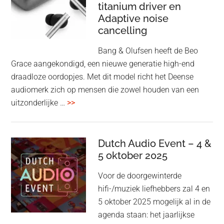
titanium driver en
‘lossless’
Adaptive noise
kwaliteit
cancelling
Bang & Olufsen heeft de Beo
Grace aangekondigd, een nieuwe generatie high-end
draadloze oordopjes. Met dit model richt het Deense
audiomerk zich op mensen die zowel houden van een
overBang
uitzonderlijke …
>>
&
Olufsen
kondigt
Dutch Audio Event – 4 &
Beo
5 oktober 2025
Grace
Voor de doorgewinterde
aan:
hifi-/muziek liefhebbers zal 4 en
high-
5 oktober 2025 mogelijk al in de
end
agenda staan: het jaarlijkse
earbuds