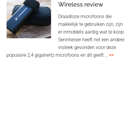
voor
Wireless review
high-
Draadloze microfoons die
end
makkelijk te gebruiken zijn, zijn
multiroom
er inmiddels aardig wat te koop.
Sennheiser heeft net een andere
insteek gevonden voor deze
overSenn
populaire 2,4 gigahertz microfoons en dit geeft …
>>
Profile
Wireless
review