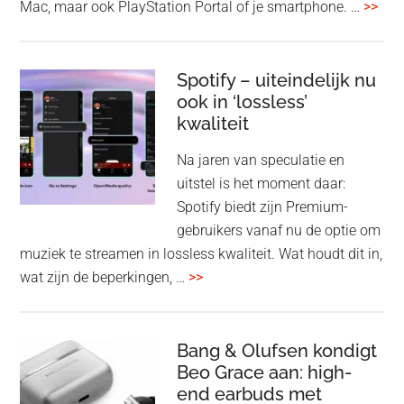
ove
Mac, maar ook PlayStation Portal of je smartphone. …
>>
Pla
Pul
Elev
Spotify – uiteindelijk nu
ook in ‘lossless’
dra
kwaliteit
gam
spe
Na jaren van speculatie en
voo
uitstel is het moment daar:
op
Spotify biedt zijn Premium-
de
gebruikers vanaf nu de optie om
des
muziek te streamen in lossless kwaliteit. Wat houdt dit in,
overSpotify
wat zijn de beperkingen, …
>>
–
uiteindelijk
nu
Bang & Olufsen kondigt
Beo Grace aan: high-
ook
end earbuds met
in