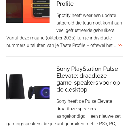
Profile
WF-
1000XM5
Spotify heeft weer een update
en
uitgerold die tegemoet komt aan
WH-
veel gefrustreerde gebruikers.
1000XM6
Vanaf deze maand (oktober 2025) kun je individuele
met
ove
nummers uitsluiten van je Taste Profile – oftewel het …
>>
nieuwe
gee
firmware-
je
update
me
Sony PlayStation Pulse
Elevate: draadloze
con
game-speakers voor op
tra
de desktop
uit
uit
Sony heeft de Pulse Elevate
je
draadloze speakers
Tas
aangekondigd – een nieuwe set
Pro
gaming-speakers die je kunt gebruiken met je PS5, PC,