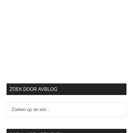
ZOEK DOOR AVBLOG
Zoeken
op
de
site