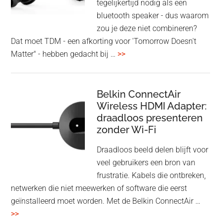
tegelijkertijd nodig als een
bluetooth speaker - dus waarom
zou je deze niet combineren?
Dat moet TDM - een afkorting voor 'Tomorrow Doesn't
overHoofdtelefoon
Matter" - hebben gedacht bij …
>>
en
Bluetooth
Speaker
Belkin ConnectAir
Wireless HDMI Adapter:
in
draadloos presenteren
een
zonder Wi-Fi
twist
Draadloos beeld delen blijft voor
veel gebruikers een bron van
frustratie. Kabels die ontbreken,
netwerken die niet meewerken of software die eerst
geïnstalleerd moet worden. Met de Belkin ConnectAir …
overBelkin
>>