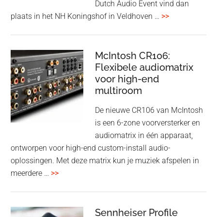
Dutch Audio Event vind dan
met
overDutch
plaats in het NH Koningshof in Veldhoven …
>>
titanium
Audio
driver
Event
en
–
McIntosh CR106:
Adaptive
Flexibele audiomatrix
4
noise
voor high-end
&
cancelling
multiroom
5
oktober
De nieuwe CR106 van McIntosh
2025
is een 6-zone voorversterker en
audiomatrix in één apparaat,
ontworpen voor high-end custom-install audio-
oplossingen. Met deze matrix kun je muziek afspelen in
overMcIntosh
meerdere …
>>
CR106:
Flexibele
audiomatrix
Sennheiser Profile