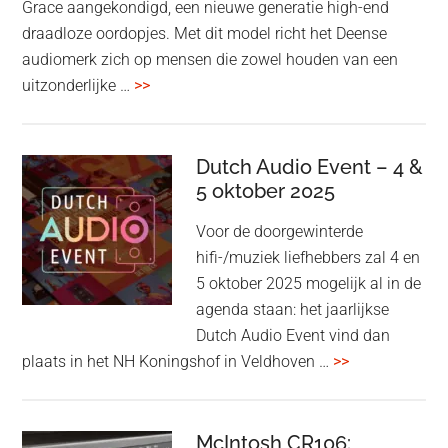
Grace aangekondigd, een nieuwe generatie high-end
draadloze oordopjes. Met dit model richt het Deense
audiomerk zich op mensen die zowel houden van een
overBang
uitzonderlijke …
>>
&
Olufsen
kondigt
Dutch Audio Event – 4 &
Beo
5 oktober 2025
Grace
Voor de doorgewinterde
aan:
hifi-/muziek liefhebbers zal 4 en
high-
5 oktober 2025 mogelijk al in de
end
agenda staan: het jaarlijkse
earbuds
Dutch Audio Event vind dan
met
overDutch
plaats in het NH Koningshof in Veldhoven …
>>
titanium
Audio
driver
Event
en
–
McIntosh CR106: