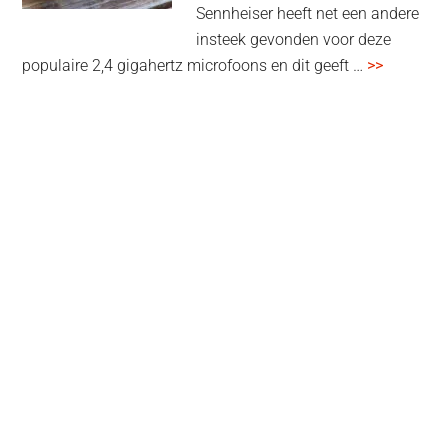
Sennheiser heeft net een andere
insteek gevonden voor deze
overSenn
populaire 2,4 gigahertz microfoons en dit geeft …
>>
Profile
Wireless
review