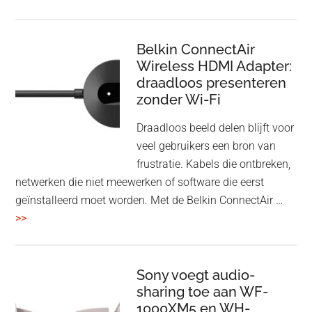
en
Bluetooth
Speaker
Belkin ConnectAir
Wireless HDMI Adapter:
in
draadloos presenteren
een
zonder Wi-Fi
twist
Draadloos beeld delen blijft voor
veel gebruikers een bron van
frustratie. Kabels die ontbreken,
netwerken die niet meewerken of software die eerst
geïnstalleerd moet worden. Met de Belkin ConnectAir …
overBelkin
>>
ConnectAir
Wireless
HDMI
Sony voegt audio-
Adapter:
sharing toe aan WF-
1000XM5 en WH-
draadloos