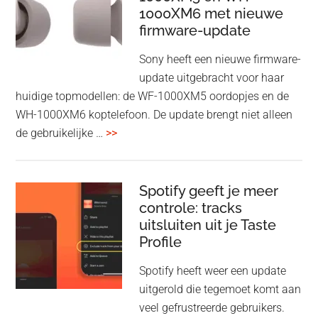
1000XM6 met nieuwe
presenteren
firmware-update
zonder
Wi-
Sony heeft een nieuwe firmware-
Fi
update uitgebracht voor haar
huidige topmodellen: de WF-1000XM5 oordopjes en de
WH-1000XM6 koptelefoon. De update brengt niet alleen
overSony
de gebruikelijke …
>>
voegt
audio-
sharing
Spotify geeft je meer
toe
controle: tracks
uitsluiten uit je Taste
aan
Profile
WF-
1000XM5
Spotify heeft weer een update
en
uitgerold die tegemoet komt aan
WH-
veel gefrustreerde gebruikers.
1000XM6