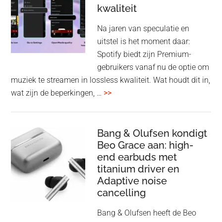
kwaliteit
gam
spe
Na jaren van speculatie en
voo
uitstel is het moment daar:
op
Spotify biedt zijn Premium-
de
gebruikers vanaf nu de optie om
des
muziek te streamen in lossless kwaliteit. Wat houdt dit in,
overSpotify
wat zijn de beperkingen, …
>>
–
uiteindelijk
nu
Bang & Olufsen kondigt
Beo Grace aan: high-
ook
end earbuds met
in
titanium driver en
‘lossless’
Adaptive noise
kwaliteit
cancelling
Bang & Olufsen heeft de Beo