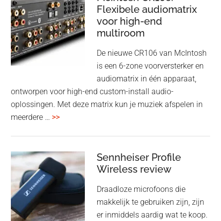
Adaptive
Flexibele audiomatrix
4
noise
voor high-end
&
cancelling
multiroom
5
oktober
De nieuwe CR106 van McIntosh
2025
is een 6-zone voorversterker en
audiomatrix in één apparaat,
ontworpen voor high-end custom-install audio-
oplossingen. Met deze matrix kun je muziek afspelen in
overMcIntosh
meerdere …
>>
CR106:
Flexibele
audiomatrix
Sennheiser Profile
voor
Wireless review
high-
Draadloze microfoons die
end
makkelijk te gebruiken zijn, zijn
multiroom
er inmiddels aardig wat te koop.