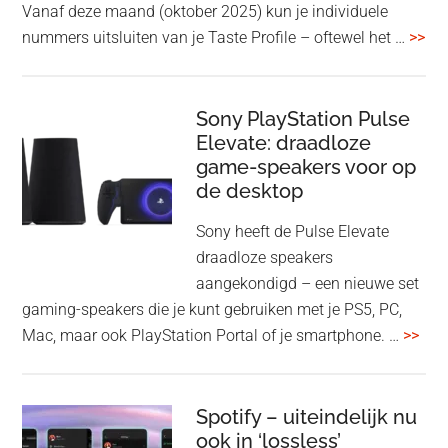
Vanaf deze maand (oktober 2025) kun je individuele
met
ove
nummers uitsluiten van je Taste Profile – oftewel het …
>>
nieuwe
gee
firmware-
je
update
me
Sony PlayStation Pulse
Elevate: draadloze
con
game-speakers voor op
tra
de desktop
uit
uit
Sony heeft de Pulse Elevate
je
draadloze speakers
Tas
aangekondigd – een nieuwe set
Pro
gaming-speakers die je kunt gebruiken met je PS5, PC,
ove
Mac, maar ook PlayStation Portal of je smartphone. …
>>
Pla
Pul
Elev
Spotify – uiteindelijk nu
ook in ‘lossless’
dra