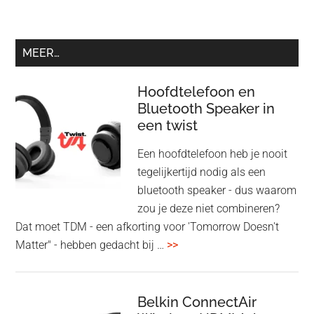
MEER…
Hoofdtelefoon en
Bluetooth Speaker in
een twist
Een hoofdtelefoon heb je nooit
tegelijkertijd nodig als een
bluetooth speaker - dus waarom
zou je deze niet combineren?
Dat moet TDM - een afkorting voor 'Tomorrow Doesn't
overHoofdtelefoon
Matter" - hebben gedacht bij …
>>
en
Bluetooth
Speaker
Belkin ConnectAir