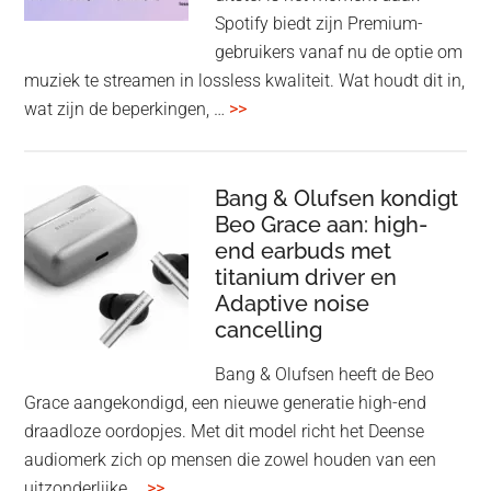
op
Spotify biedt zijn Premium-
de
gebruikers vanaf nu de optie om
des
muziek te streamen in lossless kwaliteit. Wat houdt dit in,
overSpotify
wat zijn de beperkingen, …
>>
–
uiteindelijk
nu
Bang & Olufsen kondigt
Beo Grace aan: high-
ook
end earbuds met
in
titanium driver en
‘lossless’
Adaptive noise
kwaliteit
cancelling
Bang & Olufsen heeft de Beo
Grace aangekondigd, een nieuwe generatie high-end
draadloze oordopjes. Met dit model richt het Deense
audiomerk zich op mensen die zowel houden van een
overBang
uitzonderlijke …
>>