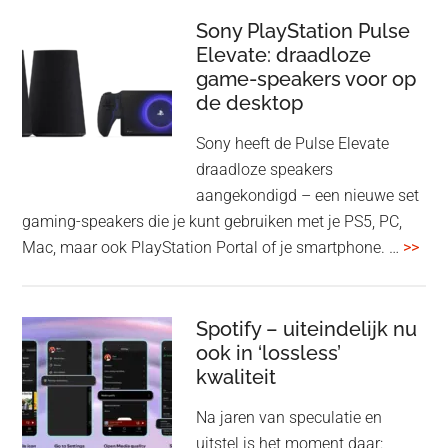
je
update
me
Sony PlayStation Pulse
Elevate: draadloze
con
game-speakers voor op
tra
de desktop
uit
uit
Sony heeft de Pulse Elevate
je
draadloze speakers
Tas
aangekondigd – een nieuwe set
Pro
gaming-speakers die je kunt gebruiken met je PS5, PC,
ove
Mac, maar ook PlayStation Portal of je smartphone. …
>>
Pla
Pul
Elev
Spotify – uiteindelijk nu
ook in ‘lossless’
dra
kwaliteit
gam
spe
Na jaren van speculatie en
voo
uitstel is het moment daar: