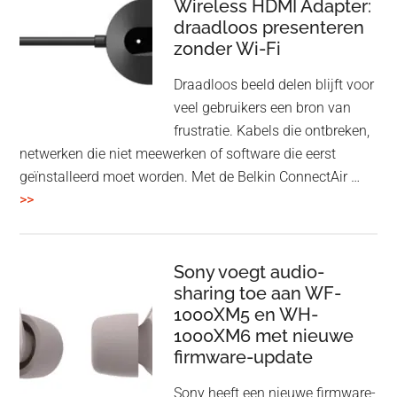
Wireless HDMI Adapter:
in
draadloos presenteren
een
zonder Wi-Fi
twist
Draadloos beeld delen blijft voor
veel gebruikers een bron van
frustratie. Kabels die ontbreken,
netwerken die niet meewerken of software die eerst
geïnstalleerd moet worden. Met de Belkin ConnectAir …
overBelkin
>>
ConnectAir
Wireless
HDMI
Sony voegt audio-
Adapter:
sharing toe aan WF-
1000XM5 en WH-
draadloos
1000XM6 met nieuwe
presenteren
firmware-update
zonder
Wi-
Sony heeft een nieuwe firmware-