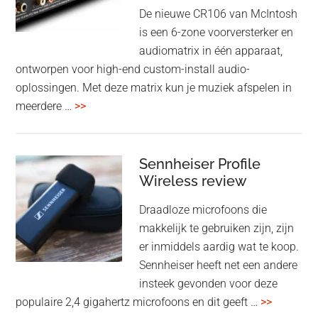
oktober
De nieuwe CR106 van McIntosh
2025
is een 6-zone voorversterker en
audiomatrix in één apparaat,
ontworpen voor high-end custom-install audio-
oplossingen. Met deze matrix kun je muziek afspelen in
overMcIntosh
meerdere …
>>
CR106:
Flexibele
audiomatrix
Sennheiser Profile
voor
Wireless review
high-
Draadloze microfoons die
end
makkelijk te gebruiken zijn, zijn
multiroom
er inmiddels aardig wat te koop.
Sennheiser heeft net een andere
insteek gevonden voor deze
overSenn
populaire 2,4 gigahertz microfoons en dit geeft …
>>