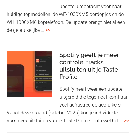
Fi
update uitgebracht voor haar
huidige topmodellen: de WF-1000XM5 oordopjes en de
WH-1000XM6 koptelefoon. De update brengt niet alleen
overSony
de gebruikelijke …
>>
voegt
audio-
sharing
Spotify geeft je meer
toe
controle: tracks
uitsluiten uit je Taste
aan
Profile
WF-
1000XM5
Spotify heeft weer een update
en
uitgerold die tegemoet komt aan
WH-
veel gefrustreerde gebruikers.
1000XM6
Vanaf deze maand (oktober 2025) kun je individuele
met
ove
nummers uitsluiten van je Taste Profile – oftewel het …
>>
nieuwe
gee
firmware-