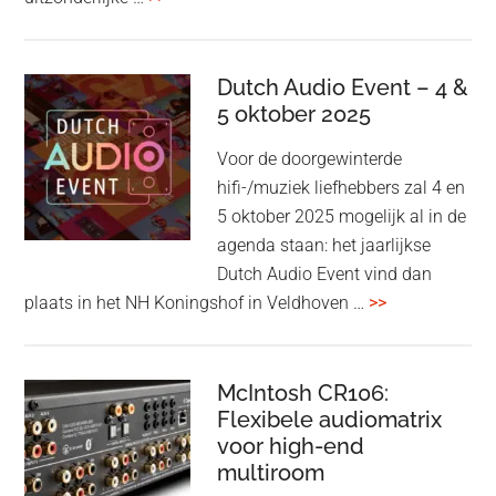
&
Olufsen
kondigt
Dutch Audio Event – 4 &
Beo
5 oktober 2025
Grace
Voor de doorgewinterde
aan:
hifi-/muziek liefhebbers zal 4 en
high-
5 oktober 2025 mogelijk al in de
end
agenda staan: het jaarlijkse
earbuds
Dutch Audio Event vind dan
met
overDutch
plaats in het NH Koningshof in Veldhoven …
>>
titanium
Audio
driver
Event
en
–
McIntosh CR106:
Adaptive
Flexibele audiomatrix
4
noise
voor high-end
&
cancelling
multiroom
5