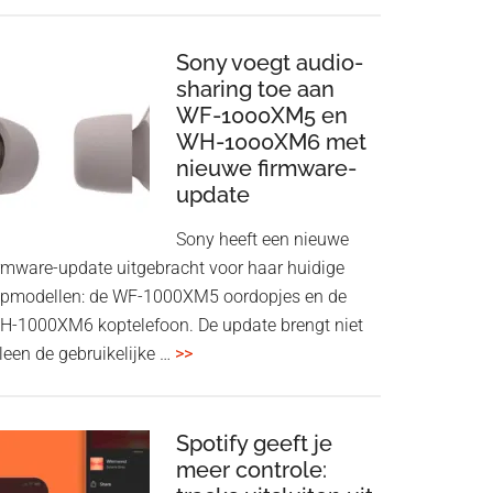
ConnectAir
Wireless
HDMI
Sony voegt audio-
Adapter:
sharing toe aan
WF-1000XM5 en
draadloos
WH-1000XM6 met
presenteren
nieuwe firmware-
zonder
update
Wi-
Fi
Sony heeft een nieuwe
irmware-update uitgebracht voor haar huidige
opmodellen: de WF-1000XM5 oordopjes en de
H-1000XM6 koptelefoon. De update brengt niet
overSony
leen de gebruikelijke …
>>
voegt
audio-
sharing
Spotify geeft je
meer controle:
toe