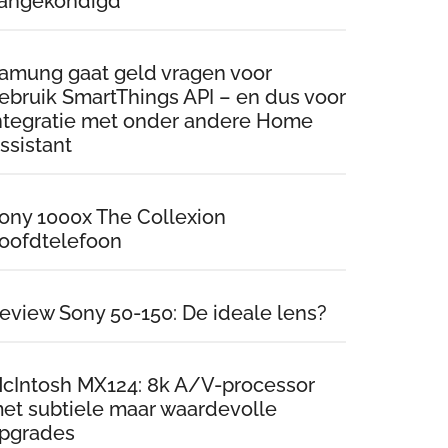
angekondigd
amung gaat geld vragen voor
ebruik SmartThings API – en dus voor
ntegratie met onder andere Home
ssistant
ony 1000x The Collexion
oofdtelefoon
eview Sony 50-150: De ideale lens?
cIntosh MX124: 8k A/V-processor
et subtiele maar waardevolle
pgrades