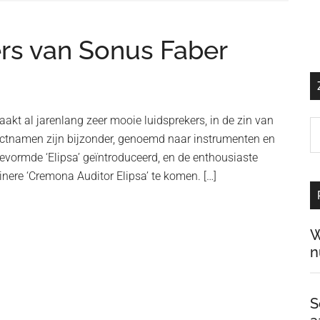
ers van Sonus Faber
akt al jarenlang zeer mooie luidsprekers, in de zin van
Z
ductnamen zijn bijzonder, genoemd naar instrumenten en
o
gevormde ‘Elipsa’ geïntroduceerd, en de enthousiaste
d
nere ‘Cremona Auditor Elipsa’ te komen. […]
si
…
W
n
S