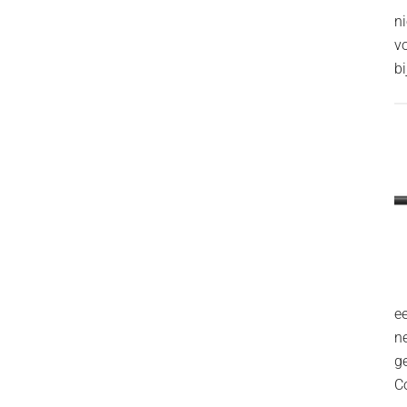
n
v
bi
ee
n
g
C