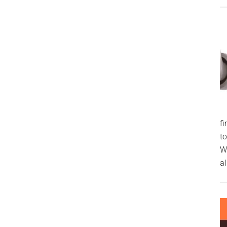
f
t
W
al