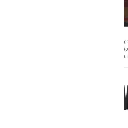
g
(
ui