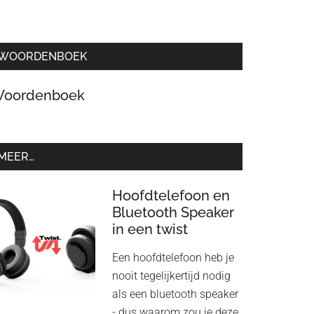
WOORDENBOEK
oordenboek
MEER…
Hoofdtelefoon en
Bluetooth Speaker
in een twist
Een hoofdtelefoon heb je
nooit tegelijkertijd nodig
als een bluetooth speaker
- dus waarom zou je deze