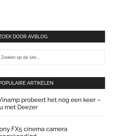
ZOEK DOOR AVBLOG
oeken
p
e
te
POPULAIRE ARTIKELEN
inamp probeert het nóg een keer –
u met Deezer
ony FX5 cinema camera