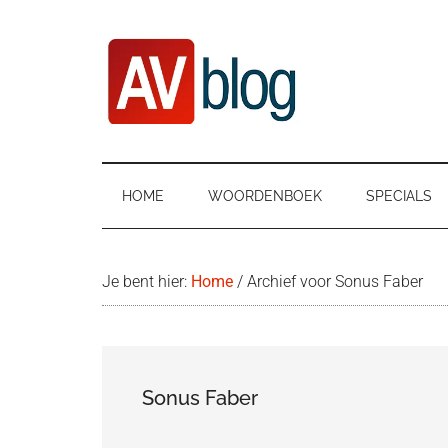
Door
Ga
Spring
naar
naar
naar
de
secundair
de
hoofd
menu
eerste
inhoud
sidebar
AVblog
HOME
WOORDENBOEK
SPECIALS
Je bent hier:
Home
/
Archief voor Sonus Faber
Sonus Faber