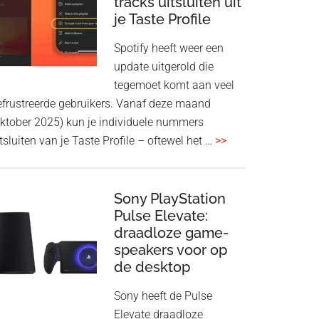
tracks uitsluiten uit
aan
je Taste Profile
WF-
1000XM5
Spotify heeft weer een
en
update uitgerold die
WH-
tegemoet komt aan veel
1000XM6
efrustreerde gebruikers. Vanaf deze maand
met
oktober 2025) kun je individuele nummers
nieuwe
overSpotify
tsluiten van je Taste Profile – oftewel het …
>>
firmware-
geeft
update
je
meer
Sony PlayStation
Pulse Elevate:
controle:
draadloze game-
tracks
speakers voor op
uitsluiten
de desktop
uit
je
Sony heeft de Pulse
Taste
Elevate draadloze