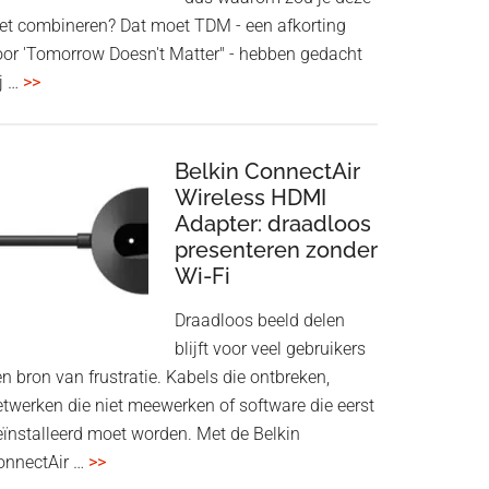
iet combineren? Dat moet TDM - een afkorting
oor 'Tomorrow Doesn't Matter" - hebben gedacht
overHoofdtelefoon
j …
>>
en
Bluetooth
Speaker
Belkin ConnectAir
in
Wireless HDMI
Adapter: draadloos
een
presenteren zonder
twist
Wi-Fi
Draadloos beeld delen
blijft voor veel gebruikers
n bron van frustratie. Kabels die ontbreken,
etwerken die niet meewerken of software die eerst
eïnstalleerd moet worden. Met de Belkin
overBelkin
onnectAir …
>>