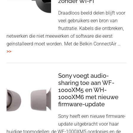
zonder Wi-Fi
twist
Draadloos beeld delen blijft voor
veel gebruikers een bron van
frustratie. Kabels die ontbreken,
netwerken die niet meewerken of software die eerst
geïnstalleerd moet worden. Met de Belkin ConnectAir …
overBelkin
>>
ConnectAir
Wireless
HDMI
Sony voegt audio-
Adapter:
sharing toe aan WF-
1000XM5 en WH-
draadloos
1000XM6 met nieuwe
presenteren
firmware-update
zonder
Wi-
Sony heeft een nieuwe firmware-
Fi
update uitgebracht voor haar
huidige topmodellen: de WF-1000XM5 oordopjes en de