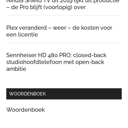
Nvidia Shield TV uit 2019 lijkt uit productie
– de Pro blijft (voorlopig) over
Plex veranderd – weer – de kosten voor
een licentie
Sennheiser HD 480 PRO: closed-back
studiohoofdtelefoon met open-back
ambitie
WOORDENBOEK
Woordenboek