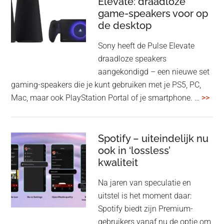
Elevate: draadloze
con
game-speakers voor op
tra
de desktop
uit
uit
Sony heeft de Pulse Elevate
je
draadloze speakers
Tas
aangekondigd – een nieuwe set
Pro
gaming-speakers die je kunt gebruiken met je PS5, PC,
ove
Mac, maar ook PlayStation Portal of je smartphone. …
>>
Pla
Pul
Elev
Spotify – uiteindelijk nu
ook in ‘lossless’
dra
kwaliteit
gam
spe
Na jaren van speculatie en
voo
uitstel is het moment daar:
op
Spotify biedt zijn Premium-
de
gebruikers vanaf nu de optie om