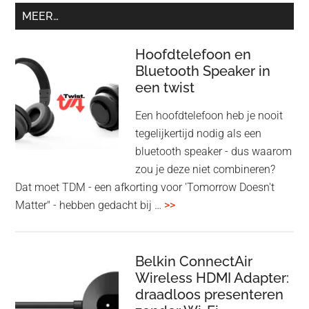
MEER…
Hoofdtelefoon en
Bluetooth Speaker in
een twist
Een hoofdtelefoon heb je nooit
tegelijkertijd nodig als een
bluetooth speaker - dus waarom
zou je deze niet combineren?
Dat moet TDM - een afkorting voor 'Tomorrow Doesn't
overHoofdtelefoon
Matter" - hebben gedacht bij …
>>
en
Bluetooth
Speaker
Belkin ConnectAir
Wireless HDMI Adapter:
in
draadloos presenteren
een