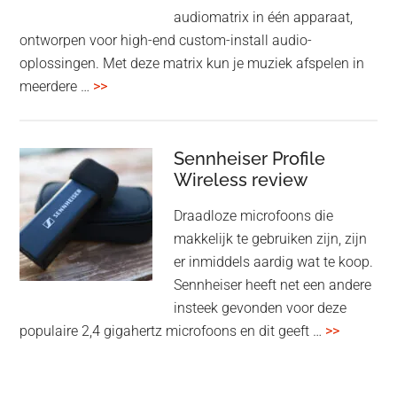
audiomatrix in één apparaat,
ontworpen voor high-end custom-install audio-
oplossingen. Met deze matrix kun je muziek afspelen in
overMcIntosh
meerdere …
>>
CR106:
Flexibele
audiomatrix
Sennheiser Profile
voor
Wireless review
high-
Draadloze microfoons die
end
makkelijk te gebruiken zijn, zijn
multiroom
er inmiddels aardig wat te koop.
Sennheiser heeft net een andere
insteek gevonden voor deze
overSenn
populaire 2,4 gigahertz microfoons en dit geeft …
>>
Profile
Wireless