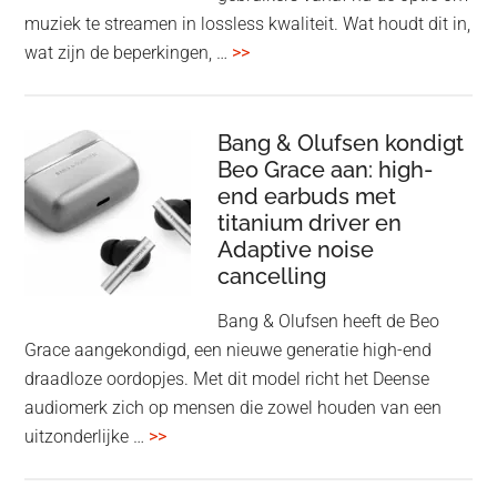
des
muziek te streamen in lossless kwaliteit. Wat houdt dit in,
overSpotify
wat zijn de beperkingen, …
>>
–
uiteindelijk
nu
Bang & Olufsen kondigt
Beo Grace aan: high-
ook
end earbuds met
in
titanium driver en
‘lossless’
Adaptive noise
kwaliteit
cancelling
Bang & Olufsen heeft de Beo
Grace aangekondigd, een nieuwe generatie high-end
draadloze oordopjes. Met dit model richt het Deense
audiomerk zich op mensen die zowel houden van een
overBang
uitzonderlijke …
>>
&
Olufsen