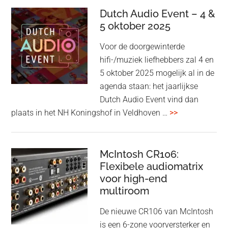
kondigt
Dutch Audio Event – 4 &
Beo
5 oktober 2025
Grace
Voor de doorgewinterde
aan:
hifi-/muziek liefhebbers zal 4 en
high-
5 oktober 2025 mogelijk al in de
end
agenda staan: het jaarlijkse
earbuds
Dutch Audio Event vind dan
met
overDutch
plaats in het NH Koningshof in Veldhoven …
>>
titanium
Audio
driver
Event
en
–
McIntosh CR106:
Adaptive
Flexibele audiomatrix
4
noise
voor high-end
&
cancelling
multiroom
5
oktober
De nieuwe CR106 van McIntosh
2025
is een 6-zone voorversterker en