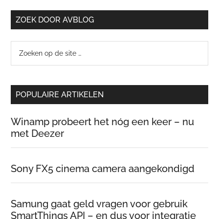
ZOEK DOOR AVBLOG
Zoeken
op
de
site
POPULAIRE ARTIKELEN
…
Winamp probeert het nóg een keer – nu
met Deezer
Sony FX5 cinema camera aangekondigd
Samung gaat geld vragen voor gebruik
SmartThings API – en dus voor integratie