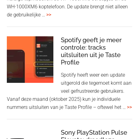
WH-1000XM6 koptelefoon. De update brengt niet alleen
overSony
de gebruikelijke …
>>
voegt
audio-
sharing
Spotify geeft je meer
toe
controle: tracks
uitsluiten uit je Taste
aan
Profile
WF-
1000XM5
Spotify heeft weer een update
en
uitgerold die tegemoet komt aan
WH-
veel gefrustreerde gebruikers.
1000XM6
Vanaf deze maand (oktober 2025) kun je individuele
met
ove
nummers uitsluiten van je Taste Profile – oftewel het …
>>
nieuwe
gee
firmware-
je
update
me
Sony PlayStation Pulse