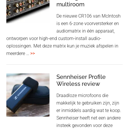
cancelling
multiroom
5
oktober
De nieuwe CR106 van McIntosh
2025
is een 6-zone voorversterker en
audiomatrix in één apparaat,
ontworpen voor high-end custom-install audio-
oplossingen. Met deze matrix kun je muziek afspelen in
overMcIntosh
meerdere …
>>
CR106:
Flexibele
audiomatrix
Sennheiser Profile
voor
Wireless review
high-
Draadloze microfoons die
end
makkelijk te gebruiken zijn, zijn
multiroom
er inmiddels aardig wat te koop.
Sennheiser heeft net een andere
insteek gevonden voor deze