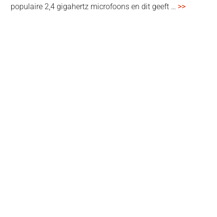
overSenn
populaire 2,4 gigahertz microfoons en dit geeft …
>>
Profile
Wireless
review