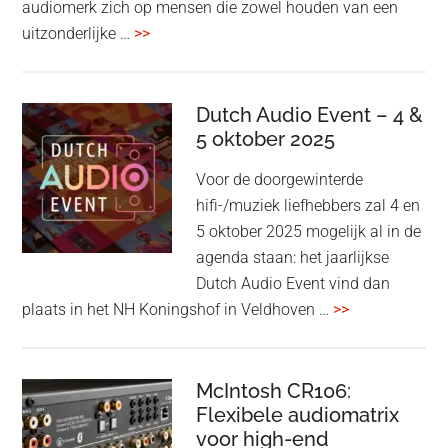
audiomerk zich op mensen die zowel houden van een
overBang
uitzonderlijke …
>>
&
Olufsen
kondigt
Dutch Audio Event – 4 &
Beo
5 oktober 2025
Grace
Voor de doorgewinterde
aan:
hifi-/muziek liefhebbers zal 4 en
high-
5 oktober 2025 mogelijk al in de
end
agenda staan: het jaarlijkse
earbuds
Dutch Audio Event vind dan
met
overDutch
plaats in het NH Koningshof in Veldhoven …
>>
titanium
Audio
driver
Event
en
–
McIntosh CR106:
Adaptive
Flexibele audiomatrix
4
noise
voor high-end
&