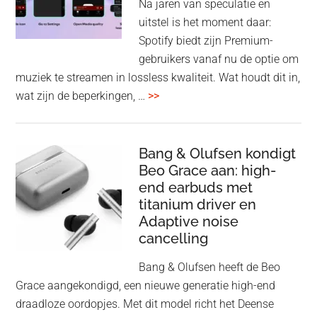
Na jaren van speculatie en
voo
uitstel is het moment daar:
op
Spotify biedt zijn Premium-
de
gebruikers vanaf nu de optie om
des
muziek te streamen in lossless kwaliteit. Wat houdt dit in,
overSpotify
wat zijn de beperkingen, …
>>
–
uiteindelijk
nu
Bang & Olufsen kondigt
Beo Grace aan: high-
ook
end earbuds met
in
titanium driver en
‘lossless’
Adaptive noise
kwaliteit
cancelling
Bang & Olufsen heeft de Beo
Grace aangekondigd, een nieuwe generatie high-end
draadloze oordopjes. Met dit model richt het Deense