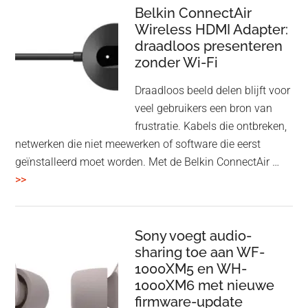
Speaker
Belkin ConnectAir
Wireless HDMI Adapter:
in
draadloos presenteren
een
zonder Wi-Fi
twist
Draadloos beeld delen blijft voor
veel gebruikers een bron van
frustratie. Kabels die ontbreken,
netwerken die niet meewerken of software die eerst
geïnstalleerd moet worden. Met de Belkin ConnectAir …
overBelkin
>>
ConnectAir
Wireless
HDMI
Sony voegt audio-
Adapter:
sharing toe aan WF-
1000XM5 en WH-
draadloos
1000XM6 met nieuwe
presenteren
firmware-update
zonder