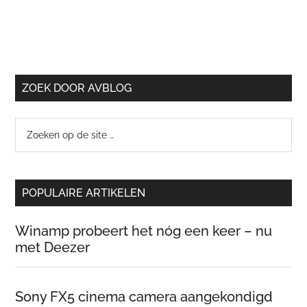
ZOEK DOOR AVBLOG
Zoeken
op
de
site
POPULAIRE ARTIKELEN
…
Winamp probeert het nóg een keer – nu
met Deezer
Sony FX5 cinema camera aangekondigd