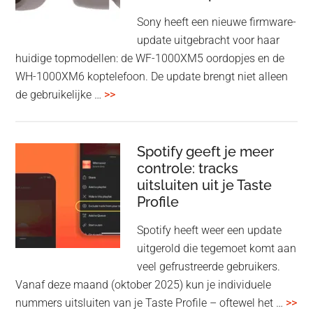
Wi-
Sony heeft een nieuwe firmware-
Fi
update uitgebracht voor haar
huidige topmodellen: de WF-1000XM5 oordopjes en de
WH-1000XM6 koptelefoon. De update brengt niet alleen
overSony
de gebruikelijke …
>>
voegt
audio-
sharing
Spotify geeft je meer
toe
controle: tracks
uitsluiten uit je Taste
aan
Profile
WF-
1000XM5
Spotify heeft weer een update
en
uitgerold die tegemoet komt aan
WH-
veel gefrustreerde gebruikers.
1000XM6
Vanaf deze maand (oktober 2025) kun je individuele
met
ove
nummers uitsluiten van je Taste Profile – oftewel het …
>>
nieuwe