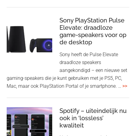
gee
firmware-
je
update
me
Sony PlayStation Pulse
Elevate: draadloze
con
game-speakers voor op
tra
de desktop
uit
uit
Sony heeft de Pulse Elevate
je
draadloze speakers
Tas
aangekondigd – een nieuwe set
Pro
gaming-speakers die je kunt gebruiken met je PS5, PC,
ove
Mac, maar ook PlayStation Portal of je smartphone. …
>>
Pla
Pul
Elev
Spotify – uiteindelijk nu
ook in ‘lossless’
dra
kwaliteit
gam
spe