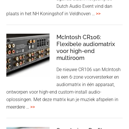
earbuds
Dutch Audio Event vind dan
met
overDutch
plaats in het NH Koningshof in Veldhoven …
>>
titanium
Audio
driver
Event
en
–
McIntosh CR106:
Adaptive
Flexibele audiomatrix
4
noise
voor high-end
&
cancelling
multiroom
5
oktober
De nieuwe CR106 van McIntosh
2025
is een 6-zone voorversterker en
audiomatrix in één apparaat,
ontworpen voor high-end custom-install audio-
oplossingen. Met deze matrix kun je muziek afspelen in
overMcIntosh
meerdere …
>>
CR106:
Flexibele