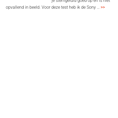
je stemgeluid goed op en is niet
overSo
opvallend in beeld. Voor deze test heb ik de Sony …
>>
ECM-
L1
Lavelie
test