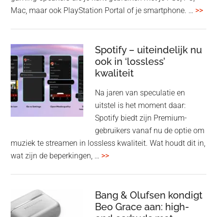
ove
Mac, maar ook PlayStation Portal of je smartphone. …
>>
Pla
Pul
Elev
Spotify – uiteindelijk nu
ook in ‘lossless’
dra
kwaliteit
gam
spe
Na jaren van speculatie en
voo
uitstel is het moment daar:
op
Spotify biedt zijn Premium-
de
gebruikers vanaf nu de optie om
des
muziek te streamen in lossless kwaliteit. Wat houdt dit in,
overSpotify
wat zijn de beperkingen, …
>>
–
uiteindelijk
nu
Bang & Olufsen kondigt
Beo Grace aan: high-
ook