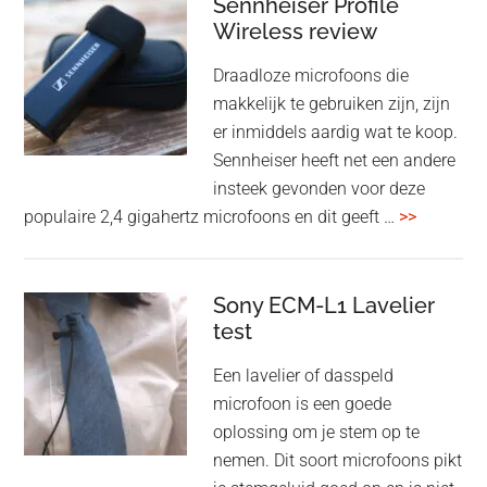
audiomatrix
Sennheiser Profile
voor
Wireless review
high-
Draadloze microfoons die
end
makkelijk te gebruiken zijn, zijn
multiroom
er inmiddels aardig wat te koop.
Sennheiser heeft net een andere
insteek gevonden voor deze
overSenn
populaire 2,4 gigahertz microfoons en dit geeft …
>>
Profile
Wireless
review
Sony ECM-L1 Lavelier
test
Een lavelier of dasspeld
microfoon is een goede
oplossing om je stem op te
nemen. Dit soort microfoons pikt