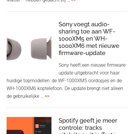
en
Bluetooth
Speaker
Sony voegt audio-
sharing toe aan WF-
in
1000XM5 en WH-
een
1000XM6 met nieuwe
twist
firmware-update
Sony heeft een nieuwe firmware-
update uitgebracht voor haar
huidige topmodellen: de WF-1000XM5 oordopjes en de
WH-1000XM6 koptelefoon. De update brengt niet alleen
overSony
de gebruikelijke …
>>
voegt
audio-
sharing
Spotify geeft je meer
toe
controle: tracks