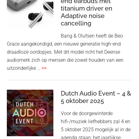
end earbuds met
in
titanium driver en
‘lossless’
Adaptive noise
kwaliteit
cancelling
Bang & Olufsen heeft de Beo
Grace aangekondigd, een nieuwe generatie high-end
draadloze oordopjes. Met dit model richt het Deense
audiomerk zich op mensen die zowel houden van een
overBang
uitzonderlijke …
>>
&
Olufsen
kondigt
Dutch Audio Event – 4 &
Beo
5 oktober 2025
Grace
Voor de doorgewinterde
aan:
hifi-/muziek liefhebbers zal 4 en
high-
5 oktober 2025 mogelijk al in de
end
agenda staan: het jaarlijkse