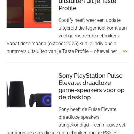
uitsluiten uit je Taste
aan
Profile
WF-
1000XM5
Spotify heeft weer een update
en
uitgerold die tegemoet komt aan
WH-
veel gefrustreerde gebruikers.
1000XM6
Vanaf deze maand (oktober 2025) kun je individuele
met
ove
nummers uitsluiten van je Taste Profile – oftewel het …
>>
nieuwe
gee
firmware-
je
update
me
Sony PlayStation Pulse
Elevate: draadloze
con
game-speakers voor op
tra
de desktop
uit
uit
Sony heeft de Pulse Elevate
je
draadloze speakers
Tas
aangekondigd – een nieuwe set
Pro
gaming-speakers die je kunt gebruiken met je PS5, PC,