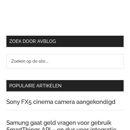
ZOEK DOOR AVBLOG
Zoeken
op
de
site
POPULAIRE ARTIKELEN
…
Sony FX5 cinema camera aangekondigd
Samung gaat geld vragen voor gebruik
SmartThings API – en dus voor integratie