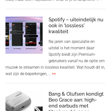
Pla
Pul
Elev
Spotify – uiteindelijk nu
ook in ‘lossless’
dra
kwaliteit
gam
spe
Na jaren van speculatie en
voo
uitstel is het moment daar:
op
Spotify biedt zijn Premium-
de
gebruikers vanaf nu de optie om
des
muziek te streamen in lossless kwaliteit. Wat houdt dit in,
overSpotify
wat zijn de beperkingen, …
>>
–
uiteindelijk
nu
Bang & Olufsen kondigt
Beo Grace aan: high-
ook
end earbuds met
in