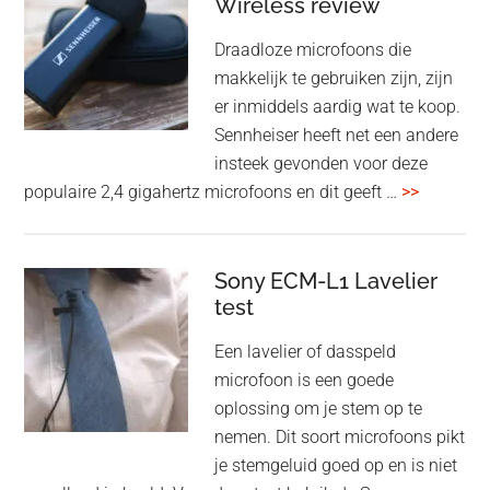
voor
Wireless review
high-
Draadloze microfoons die
end
makkelijk te gebruiken zijn, zijn
multiroom
er inmiddels aardig wat te koop.
Sennheiser heeft net een andere
insteek gevonden voor deze
overSenn
populaire 2,4 gigahertz microfoons en dit geeft …
>>
Profile
Wireless
review
Sony ECM-L1 Lavelier
test
Een lavelier of dasspeld
microfoon is een goede
oplossing om je stem op te
nemen. Dit soort microfoons pikt
je stemgeluid goed op en is niet