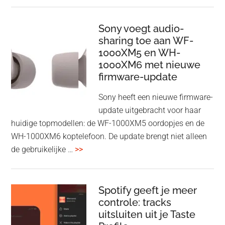
ConnectAir
Wireless
HDMI
Sony voegt audio-
Adapter:
sharing toe aan WF-
1000XM5 en WH-
draadloos
1000XM6 met nieuwe
presenteren
firmware-update
zonder
Wi-
Sony heeft een nieuwe firmware-
Fi
update uitgebracht voor haar
huidige topmodellen: de WF-1000XM5 oordopjes en de
WH-1000XM6 koptelefoon. De update brengt niet alleen
overSony
de gebruikelijke …
>>
voegt
audio-
sharing
Spotify geeft je meer
toe
controle: tracks
uitsluiten uit je Taste
aan