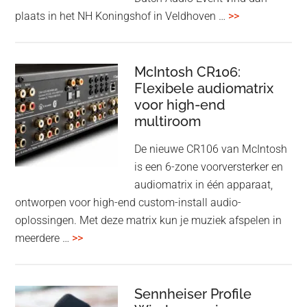
met
overDutch
plaats in het NH Koningshof in Veldhoven …
>>
titanium
Audio
driver
Event
en
–
McIntosh CR106:
Adaptive
Flexibele audiomatrix
4
noise
voor high-end
&
cancelling
multiroom
5
oktober
De nieuwe CR106 van McIntosh
2025
is een 6-zone voorversterker en
audiomatrix in één apparaat,
ontworpen voor high-end custom-install audio-
oplossingen. Met deze matrix kun je muziek afspelen in
overMcIntosh
meerdere …
>>
CR106:
Flexibele
audiomatrix
Sennheiser Profile