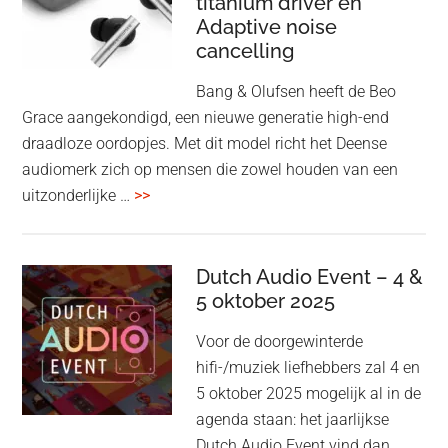
titanium driver en
‘lossless’
Adaptive noise
kwaliteit
cancelling
Bang & Olufsen heeft de Beo
Grace aangekondigd, een nieuwe generatie high-end
draadloze oordopjes. Met dit model richt het Deense
audiomerk zich op mensen die zowel houden van een
overBang
uitzonderlijke …
>>
&
Olufsen
kondigt
Dutch Audio Event – 4 &
Beo
5 oktober 2025
Grace
Voor de doorgewinterde
aan:
hifi-/muziek liefhebbers zal 4 en
high-
5 oktober 2025 mogelijk al in de
end
agenda staan: het jaarlijkse
earbuds
Dutch Audio Event vind dan