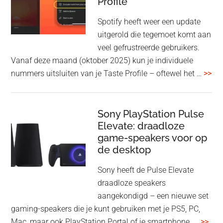
Profile
WF-
1000XM5
Spotify heeft weer een update
en
uitgerold die tegemoet komt aan
WH-
veel gefrustreerde gebruikers.
1000XM6
Vanaf deze maand (oktober 2025) kun je individuele
met
ove
nummers uitsluiten van je Taste Profile – oftewel het …
>>
nieuwe
gee
firmware-
je
update
me
Sony PlayStation Pulse
Elevate: draadloze
con
game-speakers voor op
tra
de desktop
uit
uit
Sony heeft de Pulse Elevate
je
draadloze speakers
Tas
aangekondigd – een nieuwe set
Pro
gaming-speakers die je kunt gebruiken met je PS5, PC,
ove
Mac, maar ook PlayStation Portal of je smartphone. …
>>