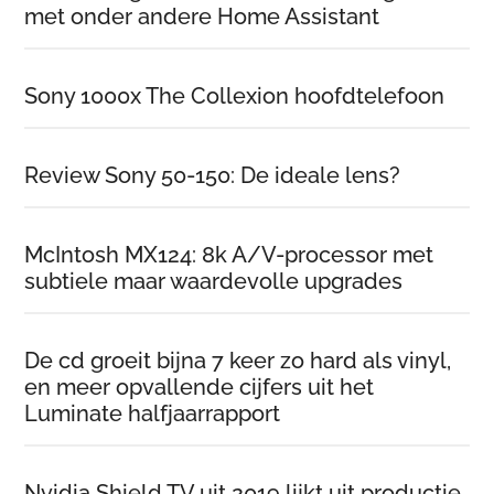
met onder andere Home Assistant
Sony 1000x The Collexion hoofdtelefoon
Review Sony 50-150: De ideale lens?
McIntosh MX124: 8k A/V-processor met
subtiele maar waardevolle upgrades
De cd groeit bijna 7 keer zo hard als vinyl,
en meer opvallende cijfers uit het
Luminate halfjaarrapport
Nvidia Shield TV uit 2019 lijkt uit productie