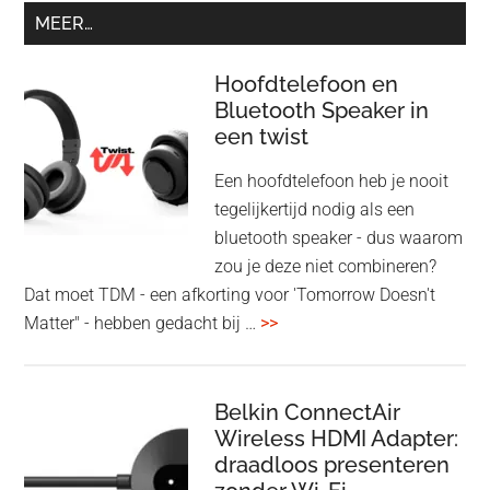
MEER…
Hoofdtelefoon en
Bluetooth Speaker in
een twist
Een hoofdtelefoon heb je nooit
tegelijkertijd nodig als een
bluetooth speaker - dus waarom
zou je deze niet combineren?
Dat moet TDM - een afkorting voor 'Tomorrow Doesn't
overHoofdtelefoon
Matter" - hebben gedacht bij …
>>
en
Bluetooth
Speaker
Belkin ConnectAir
Wireless HDMI Adapter:
in
draadloos presenteren
een