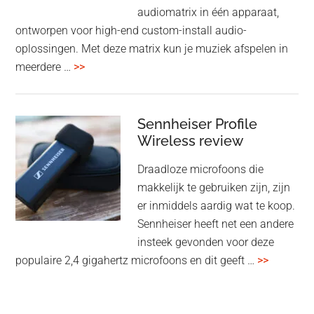
audiomatrix in één apparaat,
ontworpen voor high-end custom-install audio-
oplossingen. Met deze matrix kun je muziek afspelen in
overMcIntosh
meerdere …
>>
CR106:
Flexibele
audiomatrix
Sennheiser Profile
voor
Wireless review
high-
Draadloze microfoons die
end
makkelijk te gebruiken zijn, zijn
multiroom
er inmiddels aardig wat te koop.
Sennheiser heeft net een andere
insteek gevonden voor deze
overSenn
populaire 2,4 gigahertz microfoons en dit geeft …
>>
Profile
Wireless