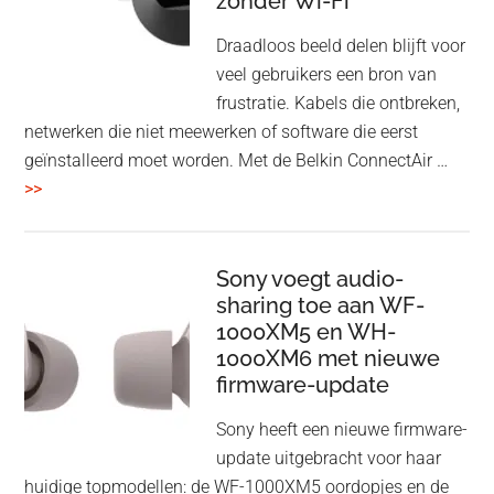
zonder Wi-Fi
twist
Draadloos beeld delen blijft voor
veel gebruikers een bron van
frustratie. Kabels die ontbreken,
netwerken die niet meewerken of software die eerst
geïnstalleerd moet worden. Met de Belkin ConnectAir …
overBelkin
>>
ConnectAir
Wireless
HDMI
Sony voegt audio-
Adapter:
sharing toe aan WF-
1000XM5 en WH-
draadloos
1000XM6 met nieuwe
presenteren
firmware-update
zonder
Wi-
Sony heeft een nieuwe firmware-
Fi
update uitgebracht voor haar
huidige topmodellen: de WF-1000XM5 oordopjes en de