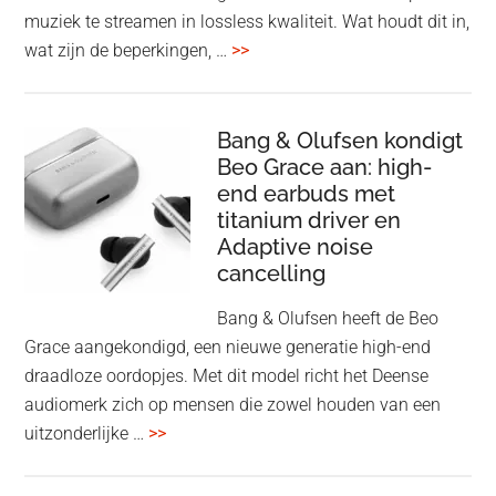
des
muziek te streamen in lossless kwaliteit. Wat houdt dit in,
overSpotify
wat zijn de beperkingen, …
>>
–
uiteindelijk
nu
Bang & Olufsen kondigt
Beo Grace aan: high-
ook
end earbuds met
in
titanium driver en
‘lossless’
Adaptive noise
kwaliteit
cancelling
Bang & Olufsen heeft de Beo
Grace aangekondigd, een nieuwe generatie high-end
draadloze oordopjes. Met dit model richt het Deense
audiomerk zich op mensen die zowel houden van een
overBang
uitzonderlijke …
>>
&
Olufsen