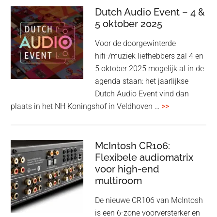
kondigt
Dutch Audio Event – 4 &
Beo
5 oktober 2025
Grace
Voor de doorgewinterde
aan:
hifi-/muziek liefhebbers zal 4 en
high-
5 oktober 2025 mogelijk al in de
end
agenda staan: het jaarlijkse
earbuds
Dutch Audio Event vind dan
met
overDutch
plaats in het NH Koningshof in Veldhoven …
>>
titanium
Audio
driver
Event
en
–
McIntosh CR106:
Adaptive
Flexibele audiomatrix
4
noise
voor high-end
&
cancelling
multiroom
5
oktober
De nieuwe CR106 van McIntosh
2025
is een 6-zone voorversterker en