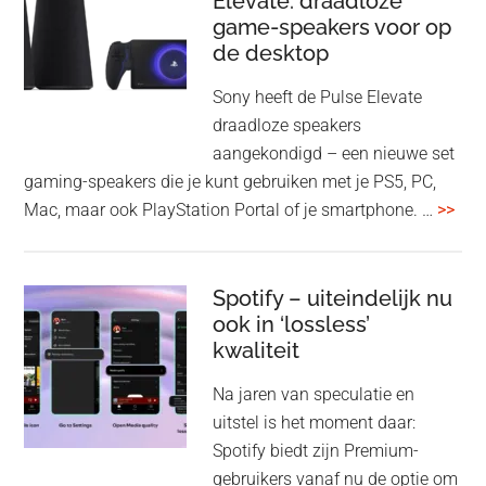
Elevate: draadloze
game-speakers voor op
tra
de desktop
uit
uit
Sony heeft de Pulse Elevate
je
draadloze speakers
Tas
aangekondigd – een nieuwe set
Pro
gaming-speakers die je kunt gebruiken met je PS5, PC,
ove
Mac, maar ook PlayStation Portal of je smartphone. …
>>
Pla
Pul
Elev
Spotify – uiteindelijk nu
ook in ‘lossless’
dra
kwaliteit
gam
spe
Na jaren van speculatie en
voo
uitstel is het moment daar:
op
Spotify biedt zijn Premium-
de
gebruikers vanaf nu de optie om