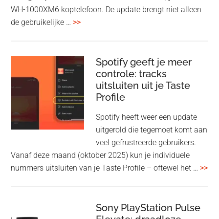
WH-1000XM6 koptelefoon. De update brengt niet alleen
overSony
de gebruikelijke …
>>
voegt
audio-
sharing
Spotify geeft je meer
toe
controle: tracks
uitsluiten uit je Taste
aan
Profile
WF-
1000XM5
Spotify heeft weer een update
en
uitgerold die tegemoet komt aan
WH-
veel gefrustreerde gebruikers.
1000XM6
Vanaf deze maand (oktober 2025) kun je individuele
met
ove
nummers uitsluiten van je Taste Profile – oftewel het …
>>
nieuwe
gee
firmware-
je
update
me
Sony PlayStation Pulse
con