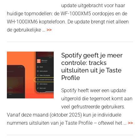
Fi
update uitgebracht voor haar
huidige topmodellen: de WF-1000XM5 oordopjes en de
WH-1000XM6 koptelefoon. De update brengt niet alleen
overSony
de gebruikelijke …
>>
voegt
audio-
sharing
Spotify geeft je meer
toe
controle: tracks
uitsluiten uit je Taste
aan
Profile
WF-
1000XM5
Spotify heeft weer een update
en
uitgerold die tegemoet komt aan
WH-
veel gefrustreerde gebruikers.
1000XM6
Vanaf deze maand (oktober 2025) kun je individuele
met
ove
nummers uitsluiten van je Taste Profile – oftewel het …
>>
nieuwe
gee
firmware-
je