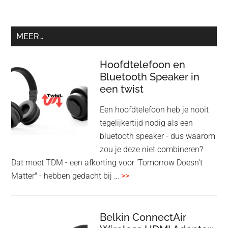
MEER…
Hoofdtelefoon en
Bluetooth Speaker in
een twist
Een hoofdtelefoon heb je nooit
tegelijkertijd nodig als een
bluetooth speaker - dus waarom
zou je deze niet combineren?
Dat moet TDM - een afkorting voor 'Tomorrow Doesn't
overHoofdtelefoon
Matter" - hebben gedacht bij …
>>
en
Bluetooth
Speaker
Belkin ConnectAir