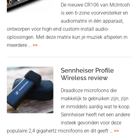
oktober
De nieuwe CR106 van McIntosh
2025
is een 6-zone voorversterker en
audiomatrix in één apparaat,
ontworpen voor high-end custom-install audio-
oplossingen. Met deze matrix kun je muziek afspelen in
overMcIntosh
meerdere …
>>
CR106:
Flexibele
audiomatrix
Sennheiser Profile
voor
Wireless review
high-
Draadloze microfoons die
end
makkelijk te gebruiken zijn, zijn
multiroom
er inmiddels aardig wat te koop.
Sennheiser heeft net een andere
insteek gevonden voor deze
overSenn
populaire 2,4 gigahertz microfoons en dit geeft …
>>
Profile