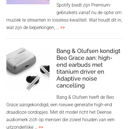
op
Spotify biedt zijn Premium-
de
gebruikers vanaf nu de optie om
des
muziek te streamen in lossless kwaliteit. Wat houdt dit in,
overSpotify
wat zijn de beperkingen, …
>>
–
uiteindelijk
nu
Bang & Olufsen kondigt
Beo Grace aan: high-
ook
end earbuds met
in
titanium driver en
‘lossless’
Adaptive noise
kwaliteit
cancelling
Bang & Olufsen heeft de Beo
Grace aangekondigd, een nieuwe generatie high-end
draadloze oordopjes. Met dit model richt het Deense
audiomerk zich op mensen die zowel houden van een
overBang
uitzonderlijke …
>>