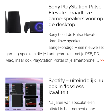
update
me
Sony PlayStation Pulse
Elevate: draadloze
con
game-speakers voor op
tra
de desktop
uit
uit
Sony heeft de Pulse Elevate
je
draadloze speakers
Tas
aangekondigd – een nieuwe set
Pro
gaming-speakers die je kunt gebruiken met je PS5, PC,
ove
Mac, maar ook PlayStation Portal of je smartphone. …
>>
Pla
Pul
Elev
Spotify – uiteindelijk nu
ook in ‘lossless’
dra
kwaliteit
gam
spe
Na jaren van speculatie en
voo
uitstel is het moment daar: