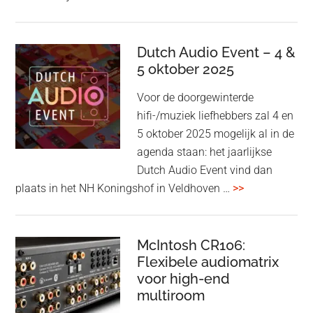
&
Olufsen
kondigt
Dutch Audio Event – 4 &
Beo
5 oktober 2025
Grace
Voor de doorgewinterde
aan:
hifi-/muziek liefhebbers zal 4 en
high-
5 oktober 2025 mogelijk al in de
end
agenda staan: het jaarlijkse
earbuds
Dutch Audio Event vind dan
met
overDutch
plaats in het NH Koningshof in Veldhoven …
>>
titanium
Audio
driver
Event
en
–
McIntosh CR106:
Adaptive
Flexibele audiomatrix
4
noise
voor high-end
&
cancelling
multiroom
5