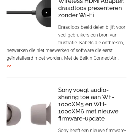
Wireless HDMI Adapter:
in
draadloos presenteren
een
zonder Wi-Fi
twist
Draadloos beeld delen blijft voor
veel gebruikers een bron van
frustratie. Kabels die ontbreken,
netwerken die niet meewerken of software die eerst
geïnstalleerd moet worden. Met de Belkin ConnectAir …
overBelkin
>>
ConnectAir
Wireless
HDMI
Sony voegt audio-
Adapter:
sharing toe aan WF-
1000XM5 en WH-
draadloos
1000XM6 met nieuwe
presenteren
firmware-update
zonder
Wi-
Sony heeft een nieuwe firmware-