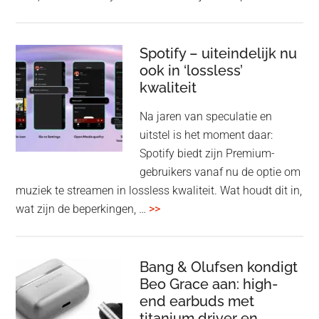
Pla
Pul
Elev
Spotify – uiteindelijk nu
ook in ‘lossless’
dra
kwaliteit
gam
spe
Na jaren van speculatie en
voo
uitstel is het moment daar:
op
Spotify biedt zijn Premium-
de
gebruikers vanaf nu de optie om
des
muziek te streamen in lossless kwaliteit. Wat houdt dit in,
overSpotify
wat zijn de beperkingen, …
>>
–
uiteindelijk
nu
Bang & Olufsen kondigt
Beo Grace aan: high-
ook
end earbuds met
in
titanium driver en