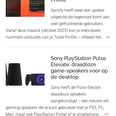
WF-
1000XM5
Spotify heeft weer een update
en
uitgerold die tegemoet komt aan
WH-
veel gefrustreerde gebruikers.
1000XM6
Vanaf deze maand (oktober 2025) kun je individuele
met
ove
nummers uitsluiten van je Taste Profile – oftewel het …
>>
nieuwe
gee
firmware-
je
update
me
Sony PlayStation Pulse
Elevate: draadloze
con
game-speakers voor op
tra
de desktop
uit
uit
Sony heeft de Pulse Elevate
je
draadloze speakers
Tas
aangekondigd – een nieuwe set
Pro
gaming-speakers die je kunt gebruiken met je PS5, PC,
ove
Mac, maar ook PlayStation Portal of je smartphone. …
>>