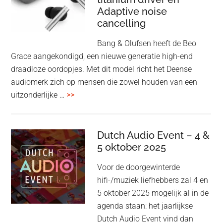
‘lossless’
Adaptive noise
kwaliteit
cancelling
Bang & Olufsen heeft de Beo
Grace aangekondigd, een nieuwe generatie high-end
draadloze oordopjes. Met dit model richt het Deense
audiomerk zich op mensen die zowel houden van een
overBang
uitzonderlijke …
>>
&
Olufsen
kondigt
Dutch Audio Event – 4 &
Beo
5 oktober 2025
Grace
Voor de doorgewinterde
aan:
hifi-/muziek liefhebbers zal 4 en
high-
5 oktober 2025 mogelijk al in de
end
agenda staan: het jaarlijkse
earbuds
Dutch Audio Event vind dan