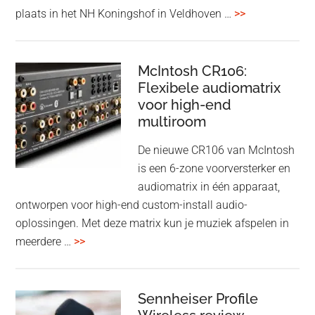
met
overDutch
plaats in het NH Koningshof in Veldhoven …
>>
titanium
Audio
driver
Event
en
–
McIntosh CR106:
Adaptive
Flexibele audiomatrix
4
noise
voor high-end
&
cancelling
multiroom
5
oktober
De nieuwe CR106 van McIntosh
2025
is een 6-zone voorversterker en
audiomatrix in één apparaat,
ontworpen voor high-end custom-install audio-
oplossingen. Met deze matrix kun je muziek afspelen in
overMcIntosh
meerdere …
>>
CR106:
Flexibele
audiomatrix
Sennheiser Profile
voor