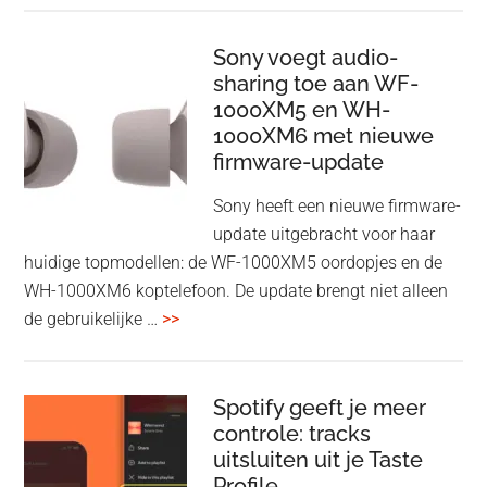
Wireless
HDMI
Sony voegt audio-
Adapter:
sharing toe aan WF-
1000XM5 en WH-
draadloos
1000XM6 met nieuwe
presenteren
firmware-update
zonder
Wi-
Sony heeft een nieuwe firmware-
Fi
update uitgebracht voor haar
huidige topmodellen: de WF-1000XM5 oordopjes en de
WH-1000XM6 koptelefoon. De update brengt niet alleen
overSony
de gebruikelijke …
>>
voegt
audio-
sharing
Spotify geeft je meer
toe
controle: tracks
uitsluiten uit je Taste
aan
Profile