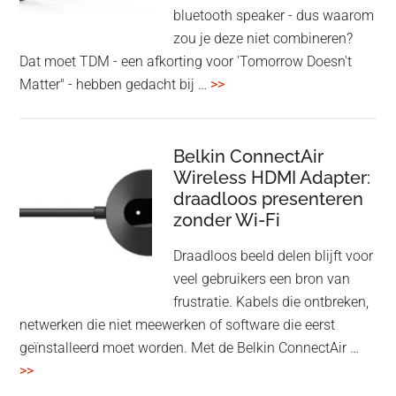
bluetooth speaker - dus waarom
zou je deze niet combineren?
Dat moet TDM - een afkorting voor 'Tomorrow Doesn't
overHoofdtelefoon
Matter" - hebben gedacht bij …
>>
en
Bluetooth
Speaker
Belkin ConnectAir
Wireless HDMI Adapter:
in
draadloos presenteren
een
zonder Wi-Fi
twist
Draadloos beeld delen blijft voor
veel gebruikers een bron van
frustratie. Kabels die ontbreken,
netwerken die niet meewerken of software die eerst
geïnstalleerd moet worden. Met de Belkin ConnectAir …
overBelkin
>>
ConnectAir