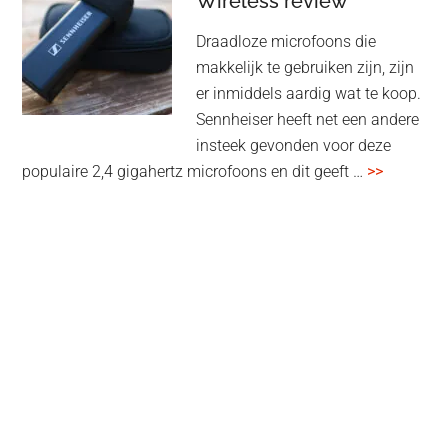
Wireless review
high-
Draadloze microfoons die
end
makkelijk te gebruiken zijn, zijn
multiroom
er inmiddels aardig wat te koop.
Sennheiser heeft net een andere
insteek gevonden voor deze
overSenn
populaire 2,4 gigahertz microfoons en dit geeft …
>>
Profile
Wireless
review