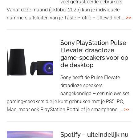
veel gefrustreerde gebruikers.
1000XM6
Vanaf deze maand (oktober 2025) kun je individuele
met
ove
nummers uitsluiten van je Taste Profile – oftewel het …
>>
nieuwe
gee
firmware-
je
update
me
Sony PlayStation Pulse
Elevate: draadloze
con
game-speakers voor op
tra
de desktop
uit
uit
Sony heeft de Pulse Elevate
je
draadloze speakers
Tas
aangekondigd – een nieuwe set
Pro
gaming-speakers die je kunt gebruiken met je PS5, PC,
ove
Mac, maar ook PlayStation Portal of je smartphone. …
>>
Pla
Pul
Elev
Spotify – uiteindelijk nu