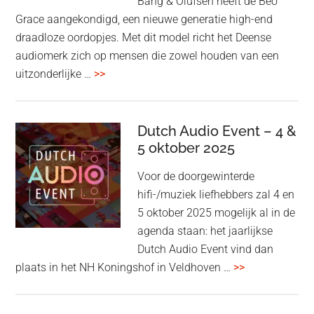
Bang & Olufsen heeft de Beo
Grace aangekondigd, een nieuwe generatie high-end
draadloze oordopjes. Met dit model richt het Deense
audiomerk zich op mensen die zowel houden van een
overBang
uitzonderlijke …
>>
&
Olufsen
kondigt
Dutch Audio Event – 4 &
Beo
5 oktober 2025
Grace
Voor de doorgewinterde
aan:
hifi-/muziek liefhebbers zal 4 en
high-
5 oktober 2025 mogelijk al in de
end
agenda staan: het jaarlijkse
earbuds
Dutch Audio Event vind dan
met
overDutch
plaats in het NH Koningshof in Veldhoven …
>>
titanium
Audio
driver
Event
en