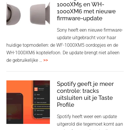
1000XM5 en WH-
draadloos
1000XM6 met nieuwe
presenteren
firmware-update
zonder
Wi-
Sony heeft een nieuwe firmware-
Fi
update uitgebracht voor haar
huidige topmodellen: de WF-1000XM5 oordopjes en de
WH-1000XM6 koptelefoon. De update brengt niet alleen
overSony
de gebruikelijke …
>>
voegt
audio-
sharing
Spotify geeft je meer
toe
controle: tracks
uitsluiten uit je Taste
aan
Profile
WF-
1000XM5
Spotify heeft weer een update
en
uitgerold die tegemoet komt aan
WH-