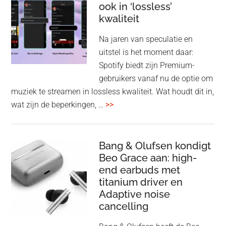
ook in ‘lossless’
dra
kwaliteit
gam
spe
Na jaren van speculatie en
voo
uitstel is het moment daar:
op
Spotify biedt zijn Premium-
de
gebruikers vanaf nu de optie om
des
muziek te streamen in lossless kwaliteit. Wat houdt dit in,
overSpotify
wat zijn de beperkingen, …
>>
–
uiteindelijk
nu
Bang & Olufsen kondigt
Beo Grace aan: high-
ook
end earbuds met
in
titanium driver en
‘lossless’
Adaptive noise
kwaliteit
cancelling