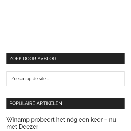
ZOEK DOOR AVBLOG
Zoeken
op
de
site
POPULAIRE ARTIKELEN
…
Winamp probeert het nóg een keer – nu
met Deezer