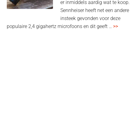
er inmiddels aardig wat te koop.
Sennheiser heeft net een andere
insteek gevonden voor deze
overSenn
populaire 2,4 gigahertz microfoons en dit geeft …
>>
Profile
Wireless
review