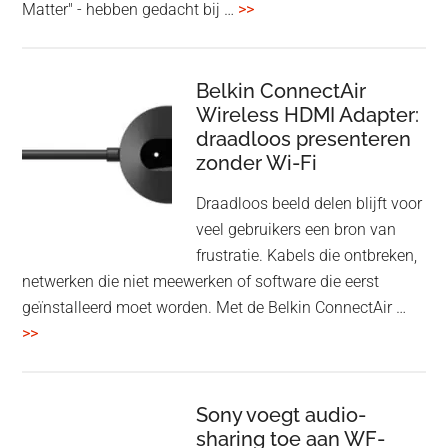
overHoofdtelefoon
Matter" - hebben gedacht bij …
>>
en
Bluetooth
Speaker
Belkin ConnectAir
Wireless HDMI Adapter:
in
draadloos presenteren
een
zonder Wi-Fi
twist
Draadloos beeld delen blijft voor
veel gebruikers een bron van
frustratie. Kabels die ontbreken,
netwerken die niet meewerken of software die eerst
geïnstalleerd moet worden. Met de Belkin ConnectAir …
overBelkin
>>
ConnectAir
Wireless
HDMI
Sony voegt audio-
Adapter:
sharing toe aan WF-