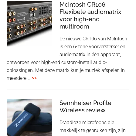
–
McIntosh CR106:
Adaptive
Flexibele audiomatrix
4
noise
voor high-end
&
cancelling
multiroom
5
oktober
De nieuwe CR106 van McIntosh
2025
is een 6-zone voorversterker en
audiomatrix in één apparaat,
ontworpen voor high-end custom-install audio-
oplossingen. Met deze matrix kun je muziek afspelen in
overMcIntosh
meerdere …
>>
CR106:
Flexibele
audiomatrix
Sennheiser Profile
voor
Wireless review
high-
Draadloze microfoons die
end
makkelijk te gebruiken zijn, zijn
multiroom