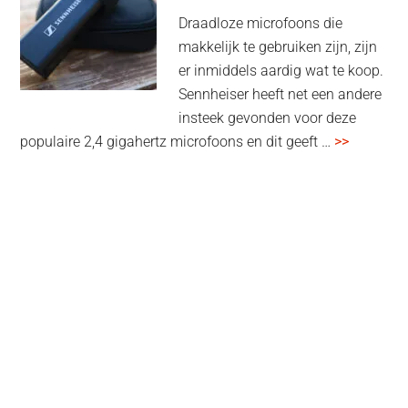
high-
Draadloze microfoons die
end
makkelijk te gebruiken zijn, zijn
multiroom
er inmiddels aardig wat te koop.
Sennheiser heeft net een andere
insteek gevonden voor deze
overSenn
populaire 2,4 gigahertz microfoons en dit geeft …
>>
Profile
Wireless
review