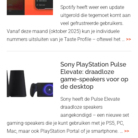
1000XM5
Spotify heeft weer een update
en
uitgerold die tegemoet komt aan
WH-
veel gefrustreerde gebruikers.
1000XM6
Vanaf deze maand (oktober 2025) kun je individuele
met
ove
nummers uitsluiten van je Taste Profile – oftewel het …
>>
nieuwe
gee
firmware-
je
update
me
Sony PlayStation Pulse
Elevate: draadloze
con
game-speakers voor op
tra
de desktop
uit
uit
Sony heeft de Pulse Elevate
je
draadloze speakers
Tas
aangekondigd – een nieuwe set
Pro
gaming-speakers die je kunt gebruiken met je PS5, PC,
ove
Mac, maar ook PlayStation Portal of je smartphone. …
>>