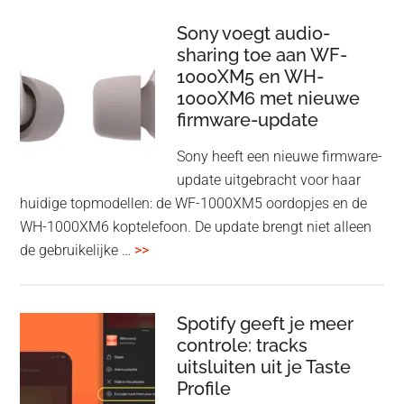
Wireless
HDMI
Sony voegt audio-
Adapter:
sharing toe aan WF-
1000XM5 en WH-
draadloos
1000XM6 met nieuwe
presenteren
firmware-update
zonder
Wi-
Sony heeft een nieuwe firmware-
Fi
update uitgebracht voor haar
huidige topmodellen: de WF-1000XM5 oordopjes en de
WH-1000XM6 koptelefoon. De update brengt niet alleen
overSony
de gebruikelijke …
>>
voegt
audio-
sharing
Spotify geeft je meer
toe
controle: tracks
uitsluiten uit je Taste
aan
Profile
WF-