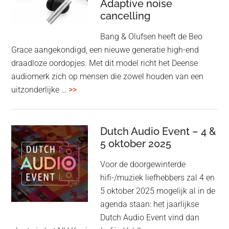
Adaptive noise
kwaliteit
cancelling
Bang & Olufsen heeft de Beo
Grace aangekondigd, een nieuwe generatie high-end
draadloze oordopjes. Met dit model richt het Deense
audiomerk zich op mensen die zowel houden van een
overBang
uitzonderlijke …
>>
&
Olufsen
kondigt
Dutch Audio Event – 4 &
Beo
5 oktober 2025
Grace
Voor de doorgewinterde
aan:
hifi-/muziek liefhebbers zal 4 en
high-
5 oktober 2025 mogelijk al in de
end
agenda staan: het jaarlijkse
earbuds
Dutch Audio Event vind dan
met