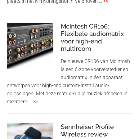
overDutch
plaats in het NH Koningshof in Veldhoven …
>>
titanium
Audio
driver
Event
en
–
McIntosh CR106:
Adaptive
Flexibele audiomatrix
4
noise
voor high-end
&
cancelling
multiroom
5
oktober
De nieuwe CR106 van McIntosh
2025
is een 6-zone voorversterker en
audiomatrix in één apparaat,
ontworpen voor high-end custom-install audio-
oplossingen. Met deze matrix kun je muziek afspelen in
overMcIntosh
meerdere …
>>
CR106:
Flexibele
audiomatrix
Sennheiser Profile
voor
Wireless review