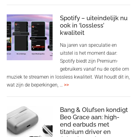
Pla
Pul
Elev
Spotify – uiteindelijk nu
ook in ‘lossless’
dra
kwaliteit
gam
spe
Na jaren van speculatie en
voo
uitstel is het moment daar:
op
Spotify biedt zijn Premium-
de
gebruikers vanaf nu de optie om
des
muziek te streamen in lossless kwaliteit. Wat houdt dit in,
overSpotify
wat zijn de beperkingen, …
>>
–
uiteindelijk
nu
Bang & Olufsen kondigt
Beo Grace aan: high-
ook
end earbuds met
in
titanium driver en
‘lossless’