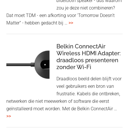
bluetooth speaker - dus waarom
zou je deze niet combineren?
Dat moet TDM - een afkorting voor 'Tomorrow Doesn't
overHoofdtelefoon
Matter" - hebben gedacht bij …
>>
en
Bluetooth
Speaker
Belkin ConnectAir
Wireless HDMI Adapter:
in
draadloos presenteren
een
zonder Wi-Fi
twist
Draadloos beeld delen blijft voor
veel gebruikers een bron van
frustratie. Kabels die ontbreken,
netwerken die niet meewerken of software die eerst
geïnstalleerd moet worden. Met de Belkin ConnectAir …
overBelkin
>>
ConnectAir