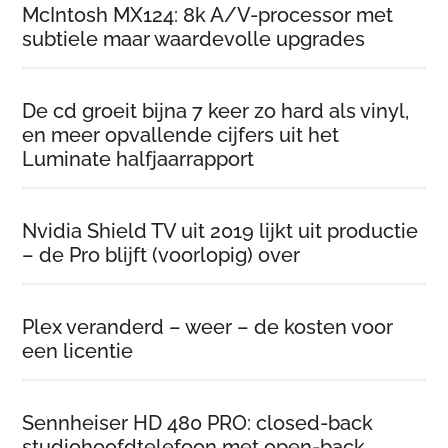
McIntosh MX124: 8k A/V-processor met
subtiele maar waardevolle upgrades
De cd groeit bijna 7 keer zo hard als vinyl,
en meer opvallende cijfers uit het
Luminate halfjaarrapport
Nvidia Shield TV uit 2019 lijkt uit productie
– de Pro blijft (voorlopig) over
Plex veranderd – weer – de kosten voor
een licentie
Sennheiser HD 480 PRO: closed-back
studiohoofdtelefoon met open-back