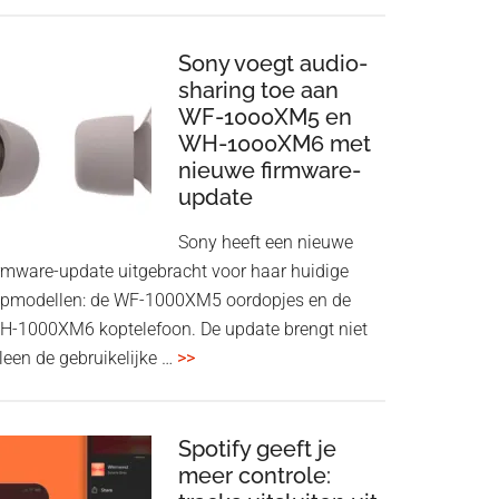
ConnectAir
Wireless
HDMI
Sony voegt audio-
Adapter:
sharing toe aan
WF-1000XM5 en
draadloos
WH-1000XM6 met
presenteren
nieuwe firmware-
zonder
update
Wi-
Fi
Sony heeft een nieuwe
irmware-update uitgebracht voor haar huidige
opmodellen: de WF-1000XM5 oordopjes en de
H-1000XM6 koptelefoon. De update brengt niet
overSony
leen de gebruikelijke …
>>
voegt
audio-
sharing
Spotify geeft je
meer controle:
toe