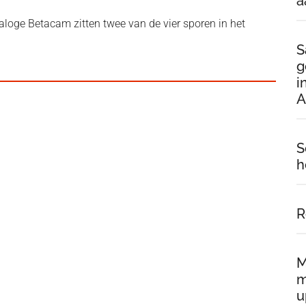
a
naloge Betacam zitten twee van de vier sporen in het
S
g
i
A
S
h
R
M
m
u