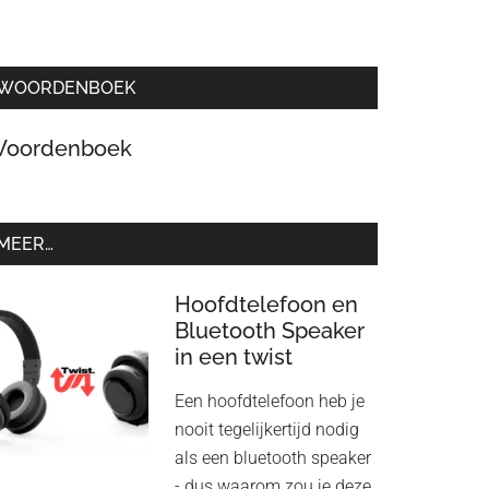
WOORDENBOEK
oordenboek
MEER…
Hoofdtelefoon en
Bluetooth Speaker
in een twist
Een hoofdtelefoon heb je
nooit tegelijkertijd nodig
als een bluetooth speaker
- dus waarom zou je deze