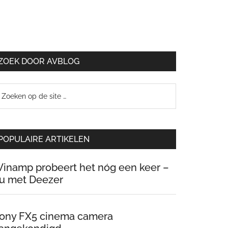
ZOEK DOOR AVBLOG
oeken
p
e
te
POPULAIRE ARTIKELEN
inamp probeert het nóg een keer –
u met Deezer
ony FX5 cinema camera