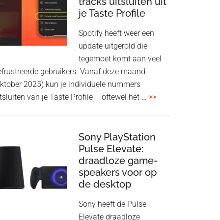
tracks uitsluiten uit
aan
je Taste Profile
WF-
1000XM5
Spotify heeft weer een
en
update uitgerold die
WH-
tegemoet komt aan veel
1000XM6
efrustreerde gebruikers. Vanaf deze maand
met
oktober 2025) kun je individuele nummers
nieuwe
overSpotify
tsluiten van je Taste Profile – oftewel het …
>>
firmware-
geeft
update
je
meer
Sony PlayStation
Pulse Elevate:
controle:
draadloze game-
tracks
speakers voor op
uitsluiten
de desktop
uit
je
Sony heeft de Pulse
Taste
Elevate draadloze