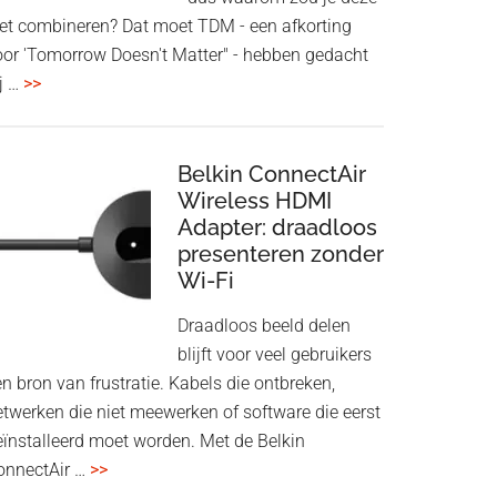
iet combineren? Dat moet TDM - een afkorting
oor 'Tomorrow Doesn't Matter" - hebben gedacht
overHoofdtelefoon
j …
>>
en
Bluetooth
Speaker
Belkin ConnectAir
in
Wireless HDMI
Adapter: draadloos
een
presenteren zonder
twist
Wi-Fi
Draadloos beeld delen
blijft voor veel gebruikers
n bron van frustratie. Kabels die ontbreken,
etwerken die niet meewerken of software die eerst
eïnstalleerd moet worden. Met de Belkin
overBelkin
onnectAir …
>>