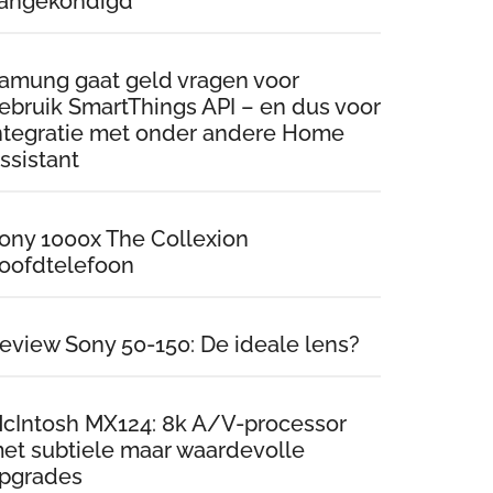
angekondigd
amung gaat geld vragen voor
ebruik SmartThings API – en dus voor
ntegratie met onder andere Home
ssistant
ony 1000x The Collexion
oofdtelefoon
eview Sony 50-150: De ideale lens?
cIntosh MX124: 8k A/V-processor
et subtiele maar waardevolle
pgrades