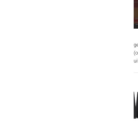
g
(
ui