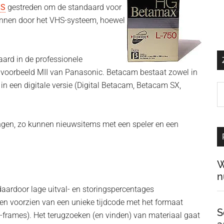
HS
gestreden om de standaard voor
wonnen door het VHS-systeem, hoewel
ard in de professionele
jvoorbeeld MII van Panasonic. Betacam bestaat zowel in
n een digitale versie (Digital Betacam, Betacam SX,
Z
o
d
gen, zo kunnen nieuwsitems met een speler en een
si
…
W
n
aardoor lage uitval- en storingspercentages
en voorzien van een unieke tijdcode met het formaat
S
o-frames). Het terugzoeken (en vinden) van materiaal gaat