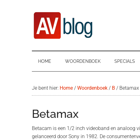
Door
Ga
Spring
naar
naar
naar
de
secundair
de
hoofd
menu
eerste
inhoud
sidebar
AVblog
HOME
WOORDENBOEK
SPECIALS
Je bent hier:
Home
/
Woordenboek
/
B
/
Betamax
Betamax
Betacam is een 1/2 inch videoband en analoog v
gelanceerd door Sony in 1982. De consumentenv