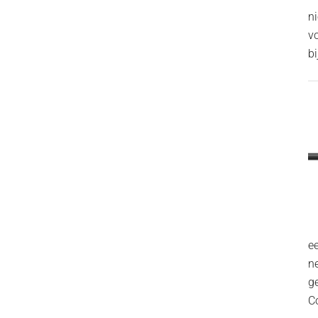
n
v
bi
ee
n
g
C