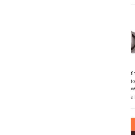
f
t
W
al