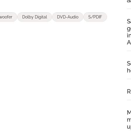
a
woofer
Dolby Digital
DVD-Audio
S/PDIF
S
g
i
A
S
h
R
M
m
u