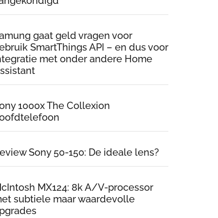
angekondigd
amung gaat geld vragen voor
ebruik SmartThings API – en dus voor
ntegratie met onder andere Home
ssistant
ony 1000x The Collexion
oofdtelefoon
eview Sony 50-150: De ideale lens?
cIntosh MX124: 8k A/V-processor
et subtiele maar waardevolle
pgrades