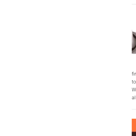
f
t
W
al