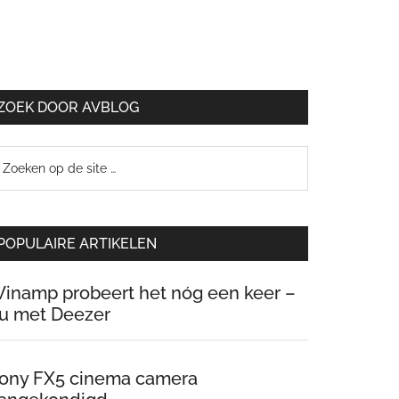
ZOEK DOOR AVBLOG
oeken
p
e
te
POPULAIRE ARTIKELEN
inamp probeert het nóg een keer –
u met Deezer
ony FX5 cinema camera