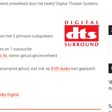
rd ontwikkeld door het bedrijf Digital Theater Systems.
sie met 5 primaire luidsprekers
Z
ers en 1 subwoofer.
o
c IIx
, stereo geluid geconverteerd
d
si
gesampled geluid, wat ook op
DVD-Audio
kan geplaatst
…
W
n
lby Digital
.
S