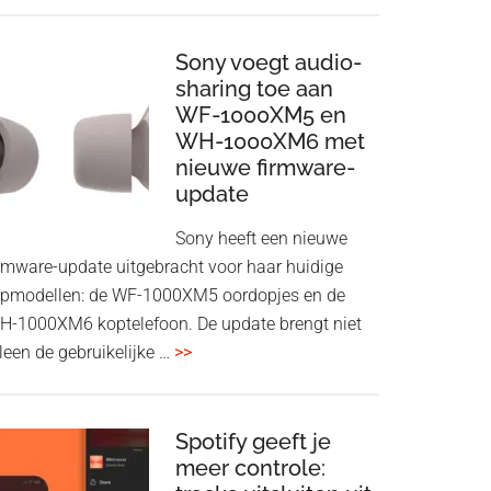
ConnectAir
Wireless
HDMI
Sony voegt audio-
Adapter:
sharing toe aan
WF-1000XM5 en
draadloos
WH-1000XM6 met
presenteren
nieuwe firmware-
zonder
update
Wi-
Fi
Sony heeft een nieuwe
irmware-update uitgebracht voor haar huidige
opmodellen: de WF-1000XM5 oordopjes en de
H-1000XM6 koptelefoon. De update brengt niet
overSony
leen de gebruikelijke …
>>
voegt
audio-
sharing
Spotify geeft je
meer controle:
toe