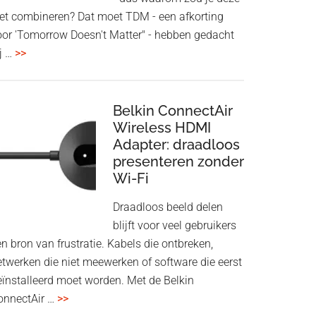
iet combineren? Dat moet TDM - een afkorting
oor 'Tomorrow Doesn't Matter" - hebben gedacht
overHoofdtelefoon
j …
>>
en
Bluetooth
Speaker
Belkin ConnectAir
in
Wireless HDMI
Adapter: draadloos
een
presenteren zonder
twist
Wi-Fi
Draadloos beeld delen
blijft voor veel gebruikers
n bron van frustratie. Kabels die ontbreken,
etwerken die niet meewerken of software die eerst
eïnstalleerd moet worden. Met de Belkin
overBelkin
onnectAir …
>>