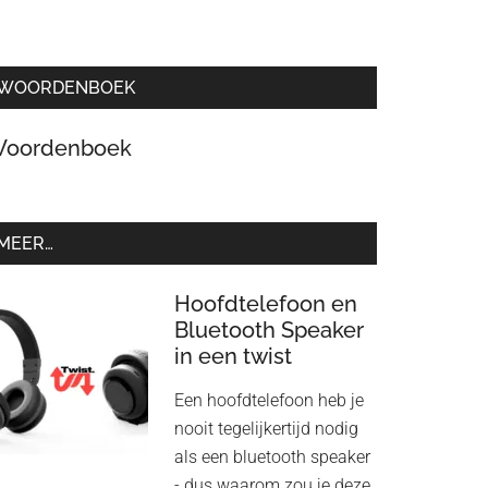
WOORDENBOEK
oordenboek
MEER…
Hoofdtelefoon en
Bluetooth Speaker
in een twist
Een hoofdtelefoon heb je
nooit tegelijkertijd nodig
als een bluetooth speaker
- dus waarom zou je deze