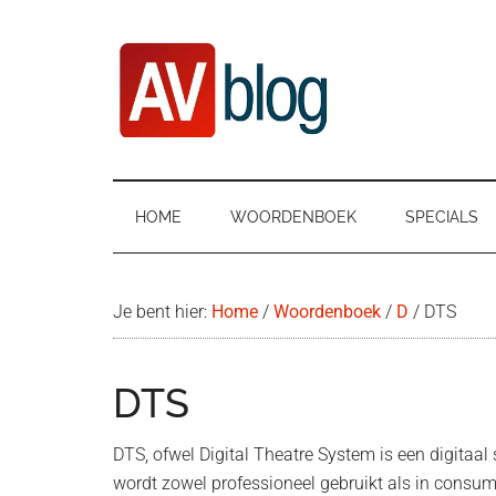
Door
Ga
Spring
naar
naar
naar
de
secundair
de
hoofd
menu
eerste
inhoud
sidebar
AVblog
HOME
WOORDENBOEK
SPECIALS
Je bent hier:
Home
/
Woordenboek
/
D
/
DTS
DTS
DTS, ofwel Digital Theatre System is een digitaa
wordt zowel professioneel gebruikt als in consum