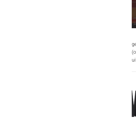
g
(
ui