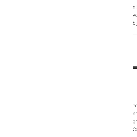
n
v
bi
ee
n
g
C