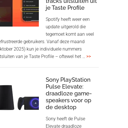
tracks uitsluiten uit
aan
je Taste Profile
WF-
1000XM5
Spotify heeft weer een
en
update uitgerold die
WH-
tegemoet komt aan veel
1000XM6
efrustreerde gebruikers. Vanaf deze maand
met
oktober 2025) kun je individuele nummers
nieuwe
overSpotify
tsluiten van je Taste Profile – oftewel het …
>>
firmware-
geeft
update
je
meer
Sony PlayStation
Pulse Elevate:
controle:
draadloze game-
tracks
speakers voor op
uitsluiten
de desktop
uit
je
Sony heeft de Pulse
Taste
Elevate draadloze