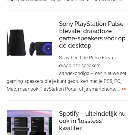
nieuwe
gee
firmware-
je
update
me
Sony PlayStation Pulse
Elevate: draadloze
con
game-speakers voor op
tra
de desktop
uit
uit
Sony heeft de Pulse Elevate
je
draadloze speakers
Tas
aangekondigd – een nieuwe set
Pro
gaming-speakers die je kunt gebruiken met je PS5, PC,
ove
Mac, maar ook PlayStation Portal of je smartphone. …
>>
Pla
Pul
Elev
Spotify – uiteindelijk nu
ook in ‘lossless’
dra
kwaliteit
gam