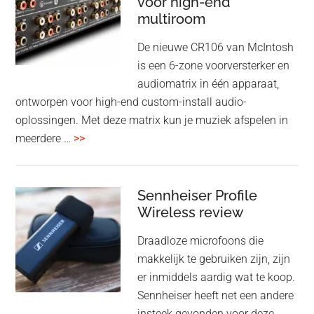
voor high-end
&
cancelling
multiroom
5
oktober
De nieuwe CR106 van McIntosh
2025
is een 6-zone voorversterker en
audiomatrix in één apparaat,
ontworpen voor high-end custom-install audio-
oplossingen. Met deze matrix kun je muziek afspelen in
overMcIntosh
meerdere …
>>
CR106:
Flexibele
audiomatrix
Sennheiser Profile
voor
Wireless review
high-
Draadloze microfoons die
end
makkelijk te gebruiken zijn, zijn
multiroom
er inmiddels aardig wat te koop.
Sennheiser heeft net een andere
insteek gevonden voor deze