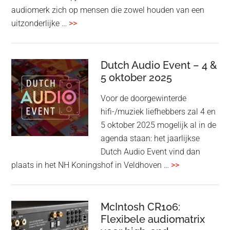
audiomerk zich op mensen die zowel houden van een
overBang
uitzonderlijke …
>>
&
Olufsen
kondigt
Dutch Audio Event – 4 &
Beo
5 oktober 2025
Grace
Voor de doorgewinterde
aan:
hifi-/muziek liefhebbers zal 4 en
high-
5 oktober 2025 mogelijk al in de
end
agenda staan: het jaarlijkse
earbuds
Dutch Audio Event vind dan
met
overDutch
plaats in het NH Koningshof in Veldhoven …
>>
titanium
Audio
driver
Event
en
–
McIntosh CR106:
Adaptive
Flexibele audiomatrix
4
noise