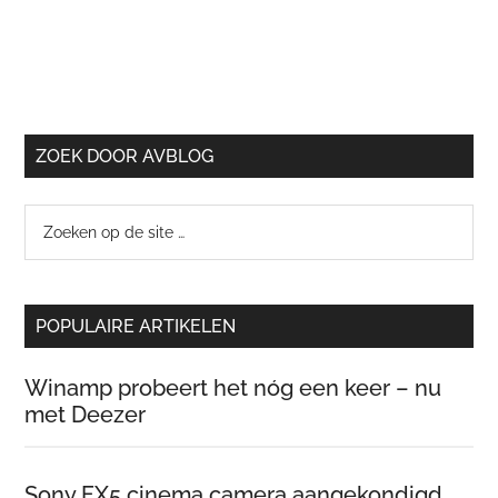
ZOEK DOOR AVBLOG
Zoeken
op
de
site
POPULAIRE ARTIKELEN
…
Winamp probeert het nóg een keer – nu
met Deezer
Sony FX5 cinema camera aangekondigd