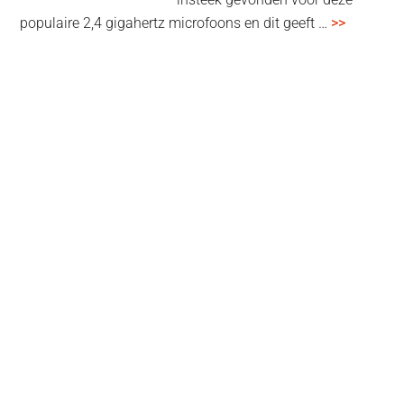
overSenn
populaire 2,4 gigahertz microfoons en dit geeft …
>>
Profile
Wireless
review