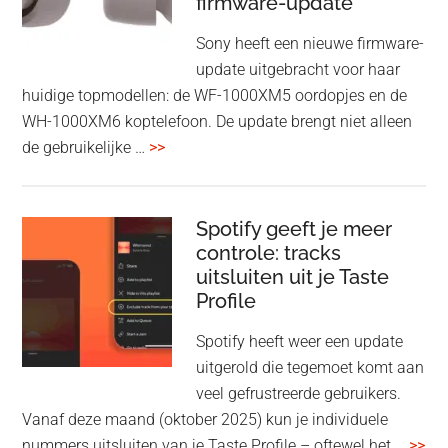
firmware-update
zonder
Wi-
Sony heeft een nieuwe firmware-
Fi
update uitgebracht voor haar
huidige topmodellen: de WF-1000XM5 oordopjes en de
WH-1000XM6 koptelefoon. De update brengt niet alleen
overSony
de gebruikelijke …
>>
voegt
audio-
sharing
Spotify geeft je meer
toe
controle: tracks
uitsluiten uit je Taste
aan
Profile
WF-
1000XM5
Spotify heeft weer een update
en
uitgerold die tegemoet komt aan
WH-
veel gefrustreerde gebruikers.
1000XM6
Vanaf deze maand (oktober 2025) kun je individuele
met
ove
nummers uitsluiten van je Taste Profile – oftewel het …
>>