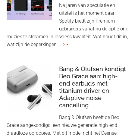
spe
Na jaren van speculatie en
voo
uitstel is het moment daar:
op
Spotify biedt zijn Premium-
de
gebruikers vanaf nu de optie om
des
muziek te streamen in lossless kwaliteit. Wat houdt dit in,
overSpotify
wat zijn de beperkingen, …
>>
–
uiteindelijk
nu
Bang & Olufsen kondigt
Beo Grace aan: high-
ook
end earbuds met
in
titanium driver en
‘lossless’
Adaptive noise
kwaliteit
cancelling
Bang & Olufsen heeft de Beo
Grace aangekondigd, een nieuwe generatie high-end
draadloze oordopjes. Met dit model richt het Deense