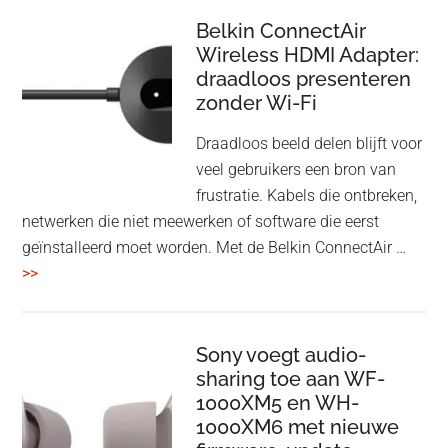
Bluetooth
Speaker
Belkin ConnectAir
Wireless HDMI Adapter:
in
draadloos presenteren
een
zonder Wi-Fi
twist
Draadloos beeld delen blijft voor
veel gebruikers een bron van
frustratie. Kabels die ontbreken,
netwerken die niet meewerken of software die eerst
geïnstalleerd moet worden. Met de Belkin ConnectAir …
overBelkin
>>
ConnectAir
Wireless
HDMI
Sony voegt audio-
Adapter:
sharing toe aan WF-
1000XM5 en WH-
draadloos
1000XM6 met nieuwe
presenteren