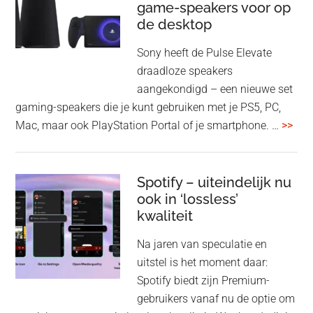
game-speakers voor op
tra
de desktop
uit
uit
Sony heeft de Pulse Elevate
je
draadloze speakers
Tas
aangekondigd – een nieuwe set
Pro
gaming-speakers die je kunt gebruiken met je PS5, PC,
ove
Mac, maar ook PlayStation Portal of je smartphone. …
>>
Pla
Pul
Elev
Spotify – uiteindelijk nu
ook in ‘lossless’
dra
kwaliteit
gam
spe
Na jaren van speculatie en
voo
uitstel is het moment daar:
op
Spotify biedt zijn Premium-
de
gebruikers vanaf nu de optie om
des