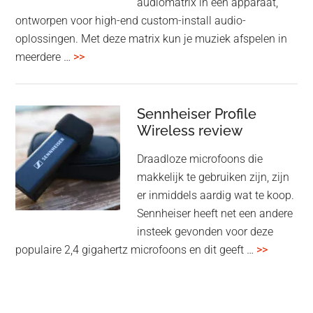
audiomatrix in één apparaat,
ontworpen voor high-end custom-install audio-
oplossingen. Met deze matrix kun je muziek afspelen in
overMcIntosh
meerdere …
>>
CR106:
Flexibele
audiomatrix
Sennheiser Profile
voor
Wireless review
high-
Draadloze microfoons die
end
makkelijk te gebruiken zijn, zijn
multiroom
er inmiddels aardig wat te koop.
Sennheiser heeft net een andere
insteek gevonden voor deze
overSenn
populaire 2,4 gigahertz microfoons en dit geeft …
>>
Profile
Wireless
review