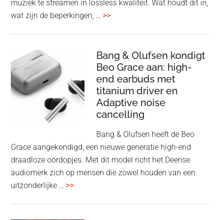
muziek te streamen in lossless kwaliteit. Wat houdt dit in,
overSpotify
wat zijn de beperkingen, …
>>
–
uiteindelijk
nu
Bang & Olufsen kondigt
Beo Grace aan: high-
ook
end earbuds met
in
titanium driver en
‘lossless’
Adaptive noise
kwaliteit
cancelling
Bang & Olufsen heeft de Beo
Grace aangekondigd, een nieuwe generatie high-end
draadloze oordopjes. Met dit model richt het Deense
audiomerk zich op mensen die zowel houden van een
overBang
uitzonderlijke …
>>
&
Olufsen