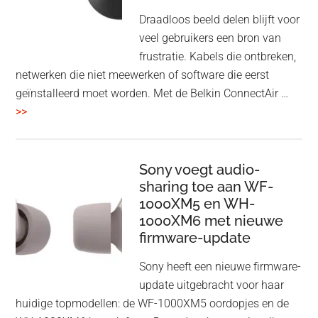
Draadloos beeld delen blijft voor
veel gebruikers een bron van
frustratie. Kabels die ontbreken,
netwerken die niet meewerken of software die eerst
geïnstalleerd moet worden. Met de Belkin ConnectAir …
overBelkin
>>
ConnectAir
Wireless
HDMI
Sony voegt audio-
Adapter:
sharing toe aan WF-
1000XM5 en WH-
draadloos
1000XM6 met nieuwe
presenteren
firmware-update
zonder
Wi-
Sony heeft een nieuwe firmware-
Fi
update uitgebracht voor haar
huidige topmodellen: de WF-1000XM5 oordopjes en de