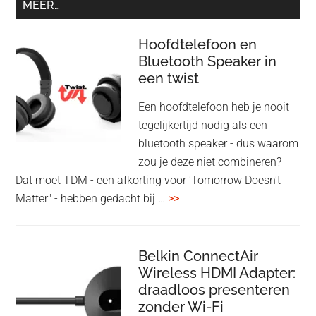
MEER…
Hoofdtelefoon en
Bluetooth Speaker in
een twist
Een hoofdtelefoon heb je nooit
tegelijkertijd nodig als een
bluetooth speaker - dus waarom
zou je deze niet combineren?
Dat moet TDM - een afkorting voor 'Tomorrow Doesn't
overHoofdtelefoon
Matter" - hebben gedacht bij …
>>
en
Bluetooth
Speaker
Belkin ConnectAir
Wireless HDMI Adapter:
in
draadloos presenteren
een
zonder Wi-Fi
twist