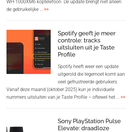
WH-1000XM6 koptelefoon. De update brengt niet alleen
overSony
de gebruikelijke …
>>
voegt
audio-
sharing
Spotify geeft je meer
toe
controle: tracks
uitsluiten uit je Taste
aan
Profile
WF-
1000XM5
Spotify heeft weer een update
en
uitgerold die tegemoet komt aan
WH-
veel gefrustreerde gebruikers.
1000XM6
Vanaf deze maand (oktober 2025) kun je individuele
met
ove
nummers uitsluiten van je Taste Profile – oftewel het …
>>
nieuwe
gee
firmware-
je
update
me
Sony PlayStation Pulse
Elevate: draadloze
con