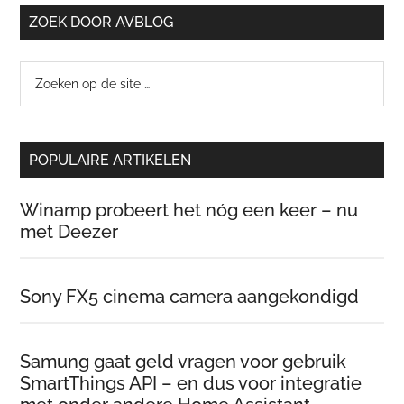
ZOEK DOOR AVBLOG
Zoeken
op
de
site
POPULAIRE ARTIKELEN
…
Winamp probeert het nóg een keer – nu
met Deezer
Sony FX5 cinema camera aangekondigd
Samung gaat geld vragen voor gebruik
SmartThings API – en dus voor integratie