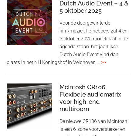
kondigt
Dutch Audio Event – 4 &
Beo
5 oktober 2025
Grace
Voor de doorgewinterde
aan:
hifi-/muziek liefhebbers zal 4 en
high-
5 oktober 2025 mogelijk al in de
end
agenda staan: het jaarlijkse
earbuds
Dutch Audio Event vind dan
met
overDutch
plaats in het NH Koningshof in Veldhoven …
>>
titanium
Audio
driver
Event
en
–
McIntosh CR106:
Adaptive
Flexibele audiomatrix
4
noise
voor high-end
&
cancelling
multiroom
5
oktober
De nieuwe CR106 van McIntosh
2025
is een 6-zone voorversterker en