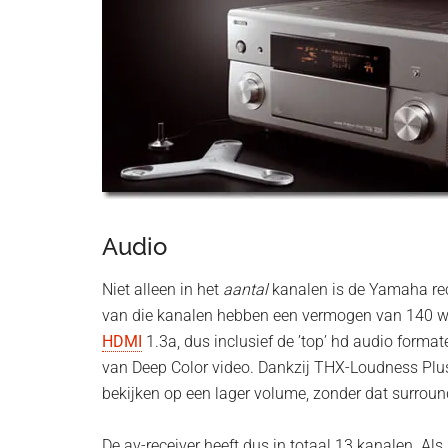
Audio
Niet alleen in het
aantal
kanalen is de Yamaha rec
van die kanalen hebben een vermogen van 140 watt
HDMI
1.3a, dus inclusief de ’top’ hd audio forma
van Deep Color video. Dankzij THX-Loudness Plus
bekijken op een lager volume, zonder dat surround
De av-receiver heeft dus in totaal 13 kanalen. Als 