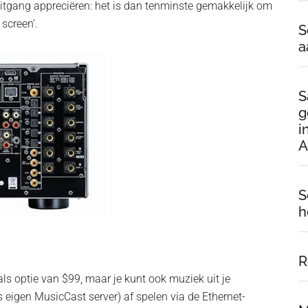
-uitgang appreciëren: het is dan tenminste gemakkelijk om
 screen’.
S
a
S
g
i
A
S
h
R
ls optie van $99, maar je kunt ook muziek uit je
 eigen MusicCast server) af spelen via de Ethernet-