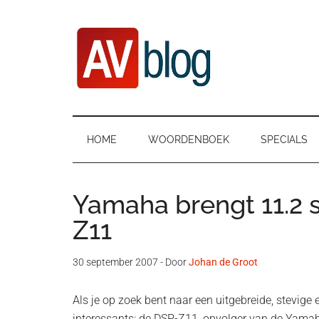
Door
Ga
Spring
naar
naar
naar
de
secundair
de
hoofd
menu
eerste
inhoud
sidebar
AVblog
HOME
WOORDENBOEK
SPECIALS
Yamaha brengt 11.2 
Z11
30 september 2007
- Door
Johan de Groot
Als je op zoek bent naar een uitgebreide, stevige
interessants: de DSP-Z11, opvolger van de Yama