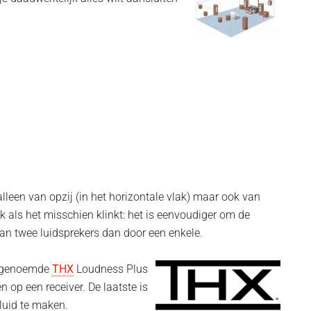
t alleen van opzij (in het horizontale vlak) maar ook van
 als het misschien klinkt: het is eenvoudiger om de
van twee luidsprekers dan door een enkele.
er genoemde
THX
Loudness Plus
 op een receiver. De laatste is
luid te maken.