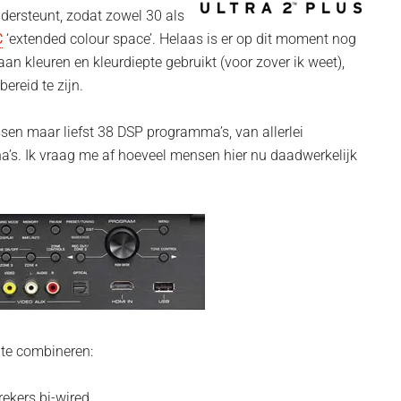
dersteunt, zodat zowel 30 als
C
‘extended colour space’. Helaas is er op dit moment nog
aan kleuren en kleurdiepte gebruikt (voor zover ik weet),
ereid te zijn.
ssen maar liefst 38 DSP programma’s, van allerlei
na’s. Ik vraag me af hoeveel mensen hier nu daadwerkelijk
 te combineren:
rekers bi-wired