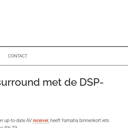
CONTACT
surround met de DSP-
P
 en up-to-date AV
receiver
, heeft Yamaha binnenkort iets
ha RX-Z9.