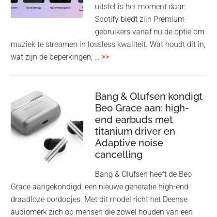
uitstel is het moment daar:
op
Spotify biedt zijn Premium-
de
gebruikers vanaf nu de optie om
des
muziek te streamen in lossless kwaliteit. Wat houdt dit in,
overSpotify
wat zijn de beperkingen, …
>>
–
uiteindelijk
nu
Bang & Olufsen kondigt
Beo Grace aan: high-
ook
end earbuds met
in
titanium driver en
‘lossless’
Adaptive noise
kwaliteit
cancelling
Bang & Olufsen heeft de Beo
Grace aangekondigd, een nieuwe generatie high-end
draadloze oordopjes. Met dit model richt het Deense
audiomerk zich op mensen die zowel houden van een