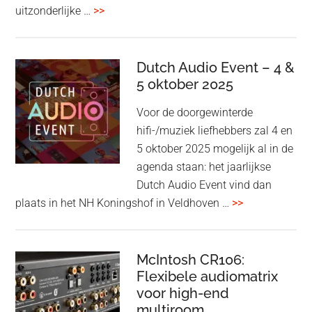
overBang
uitzonderlijke …
>>
&
Olufsen
kondigt
Dutch Audio Event – 4 &
Beo
5 oktober 2025
Grace
Voor de doorgewinterde
aan:
hifi-/muziek liefhebbers zal 4 en
high-
5 oktober 2025 mogelijk al in de
end
agenda staan: het jaarlijkse
earbuds
Dutch Audio Event vind dan
met
overDutch
plaats in het NH Koningshof in Veldhoven …
>>
titanium
Audio
driver
Event
en
–
McIntosh CR106:
Adaptive
Flexibele audiomatrix
4
noise
voor high-end
&
cancelling
multiroom
5