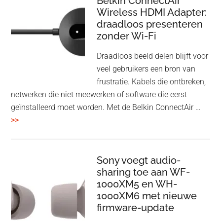
Belkin ConnectAir
Wireless HDMI Adapter:
in
draadloos presenteren
een
zonder Wi-Fi
twist
Draadloos beeld delen blijft voor
veel gebruikers een bron van
frustratie. Kabels die ontbreken,
netwerken die niet meewerken of software die eerst
geïnstalleerd moet worden. Met de Belkin ConnectAir …
overBelkin
>>
ConnectAir
Wireless
HDMI
Sony voegt audio-
Adapter:
sharing toe aan WF-
1000XM5 en WH-
draadloos
1000XM6 met nieuwe
presenteren
firmware-update
zonder