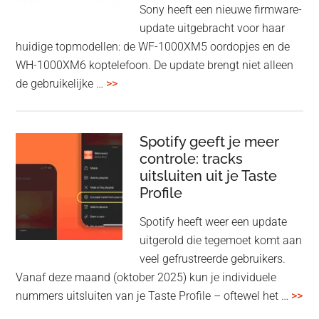
Wi-
Sony heeft een nieuwe firmware-
Fi
update uitgebracht voor haar
huidige topmodellen: de WF-1000XM5 oordopjes en de
WH-1000XM6 koptelefoon. De update brengt niet alleen
overSony
de gebruikelijke …
>>
voegt
audio-
sharing
Spotify geeft je meer
toe
controle: tracks
uitsluiten uit je Taste
aan
Profile
WF-
1000XM5
Spotify heeft weer een update
en
uitgerold die tegemoet komt aan
WH-
veel gefrustreerde gebruikers.
1000XM6
Vanaf deze maand (oktober 2025) kun je individuele
met
ove
nummers uitsluiten van je Taste Profile – oftewel het …
>>
nieuwe
gee