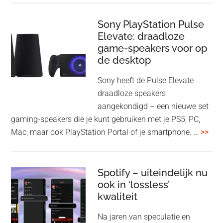
firmware-
je
update
me
Sony PlayStation Pulse
Elevate: draadloze
con
game-speakers voor op
tra
de desktop
uit
uit
Sony heeft de Pulse Elevate
je
draadloze speakers
Tas
aangekondigd – een nieuwe set
Pro
gaming-speakers die je kunt gebruiken met je PS5, PC,
ove
Mac, maar ook PlayStation Portal of je smartphone. …
>>
Pla
Pul
Elev
Spotify – uiteindelijk nu
ook in ‘lossless’
dra
kwaliteit
gam
spe
Na jaren van speculatie en
voo