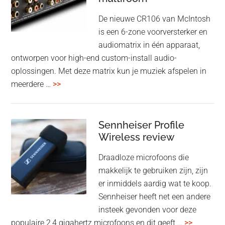
oktober
De nieuwe CR106 van McIntosh
2025
is een 6-zone voorversterker en
audiomatrix in één apparaat,
ontworpen voor high-end custom-install audio-
oplossingen. Met deze matrix kun je muziek afspelen in
overMcIntosh
meerdere …
>>
CR106:
Flexibele
audiomatrix
Sennheiser Profile
voor
Wireless review
high-
Draadloze microfoons die
end
makkelijk te gebruiken zijn, zijn
multiroom
er inmiddels aardig wat te koop.
Sennheiser heeft net een andere
insteek gevonden voor deze
overSenn
populaire 2,4 gigahertz microfoons en dit geeft …
>>