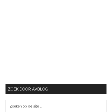
ZOEK DOOR AVBLOG
Zoeken
op