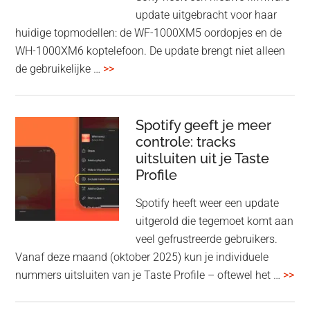
Fi
update uitgebracht voor haar
huidige topmodellen: de WF-1000XM5 oordopjes en de
WH-1000XM6 koptelefoon. De update brengt niet alleen
overSony
de gebruikelijke …
>>
voegt
audio-
sharing
Spotify geeft je meer
toe
controle: tracks
uitsluiten uit je Taste
aan
Profile
WF-
1000XM5
Spotify heeft weer een update
en
uitgerold die tegemoet komt aan
WH-
veel gefrustreerde gebruikers.
1000XM6
Vanaf deze maand (oktober 2025) kun je individuele
met
ove
nummers uitsluiten van je Taste Profile – oftewel het …
>>
nieuwe
gee
firmware-