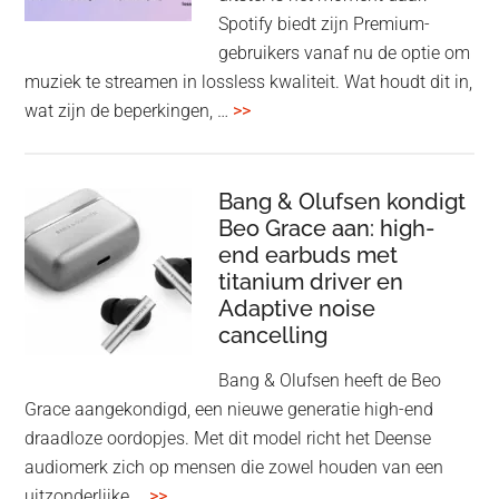
op
Spotify biedt zijn Premium-
de
gebruikers vanaf nu de optie om
des
muziek te streamen in lossless kwaliteit. Wat houdt dit in,
overSpotify
wat zijn de beperkingen, …
>>
–
uiteindelijk
nu
Bang & Olufsen kondigt
Beo Grace aan: high-
ook
end earbuds met
in
titanium driver en
‘lossless’
Adaptive noise
kwaliteit
cancelling
Bang & Olufsen heeft de Beo
Grace aangekondigd, een nieuwe generatie high-end
draadloze oordopjes. Met dit model richt het Deense
audiomerk zich op mensen die zowel houden van een
overBang
uitzonderlijke …
>>