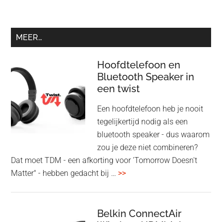
MEER…
Hoofdtelefoon en
Bluetooth Speaker in
een twist
Een hoofdtelefoon heb je nooit
tegelijkertijd nodig als een
bluetooth speaker - dus waarom
zou je deze niet combineren?
Dat moet TDM - een afkorting voor 'Tomorrow Doesn't
overHoofdtelefoon
Matter" - hebben gedacht bij …
>>
en
Bluetooth
Speaker
Belkin ConnectAir