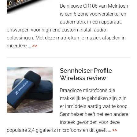
oktober
De nieuwe CR106 van McIntosh
2025
is een 6-zone voorversterker en
audiomatrix in één apparaat,
ontworpen voor high-end custom-install audio-
oplossingen. Met deze matrix kun je muziek afspelen in
overMcIntosh
meerdere …
>>
CR106:
Flexibele
audiomatrix
Sennheiser Profile
voor
Wireless review
high-
Draadloze microfoons die
end
makkelijk te gebruiken zijn, zijn
multiroom
er inmiddels aardig wat te koop.
Sennheiser heeft net een andere
insteek gevonden voor deze
overSenn
populaire 2,4 gigahertz microfoons en dit geeft …
>>