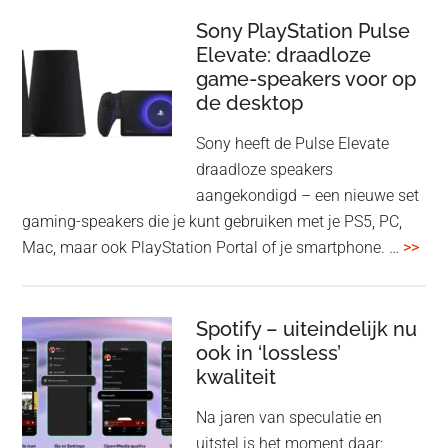
je
update
me
Sony PlayStation Pulse
Elevate: draadloze
con
game-speakers voor op
tra
de desktop
uit
uit
Sony heeft de Pulse Elevate
je
draadloze speakers
Tas
aangekondigd – een nieuwe set
Pro
gaming-speakers die je kunt gebruiken met je PS5, PC,
ove
Mac, maar ook PlayStation Portal of je smartphone. …
>>
Pla
Pul
Elev
Spotify – uiteindelijk nu
ook in ‘lossless’
dra
kwaliteit
gam
spe
Na jaren van speculatie en
voo
uitstel is het moment daar: