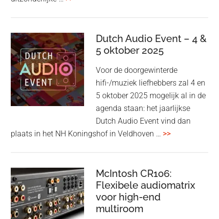
&
Olufsen
kondigt
Dutch Audio Event – 4 &
Beo
5 oktober 2025
Grace
Voor de doorgewinterde
aan:
hifi-/muziek liefhebbers zal 4 en
high-
5 oktober 2025 mogelijk al in de
end
agenda staan: het jaarlijkse
earbuds
Dutch Audio Event vind dan
met
overDutch
plaats in het NH Koningshof in Veldhoven …
>>
titanium
Audio
driver
Event
en
–
McIntosh CR106:
Adaptive
Flexibele audiomatrix
4
noise
voor high-end
&
cancelling
multiroom
5