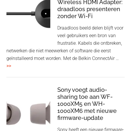
Wireless HDMI Adapter:
in
draadloos presenteren
een
zonder Wi-Fi
twist
Draadloos beeld delen blijft voor
veel gebruikers een bron van
frustratie. Kabels die ontbreken,
netwerken die niet meewerken of software die eerst
geïnstalleerd moet worden. Met de Belkin ConnectAir …
overBelkin
>>
ConnectAir
Wireless
HDMI
Sony voegt audio-
Adapter:
sharing toe aan WF-
1000XM5 en WH-
draadloos
1000XM6 met nieuwe
presenteren
firmware-update
zonder
Wi-
Sony heeft een nieuwe firmware-