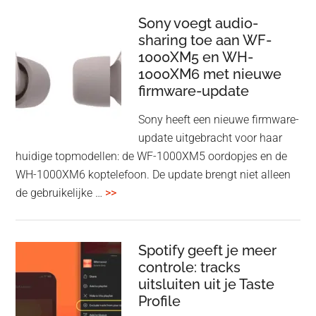
Wireless
HDMI
Sony voegt audio-
Adapter:
sharing toe aan WF-
1000XM5 en WH-
draadloos
1000XM6 met nieuwe
presenteren
firmware-update
zonder
Wi-
Sony heeft een nieuwe firmware-
Fi
update uitgebracht voor haar
huidige topmodellen: de WF-1000XM5 oordopjes en de
WH-1000XM6 koptelefoon. De update brengt niet alleen
overSony
de gebruikelijke …
>>
voegt
audio-
sharing
Spotify geeft je meer
toe
controle: tracks
uitsluiten uit je Taste
aan
Profile
WF-