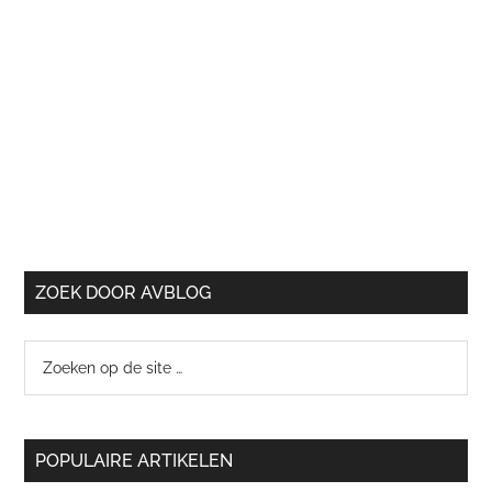
ZOEK DOOR AVBLOG
Zoeken
op
de
site
POPULAIRE ARTIKELEN
…