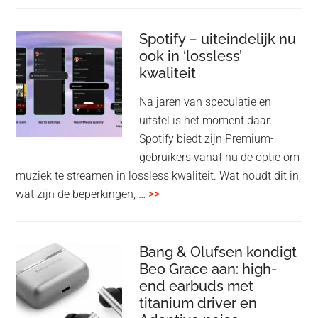
Pul
Elev
Spotify – uiteindelijk nu
ook in ‘lossless’
dra
kwaliteit
gam
spe
Na jaren van speculatie en
voo
uitstel is het moment daar:
op
Spotify biedt zijn Premium-
de
gebruikers vanaf nu de optie om
des
muziek te streamen in lossless kwaliteit. Wat houdt dit in,
overSpotify
wat zijn de beperkingen, …
>>
–
uiteindelijk
nu
Bang & Olufsen kondigt
Beo Grace aan: high-
ook
end earbuds met
in
titanium driver en
‘lossless’